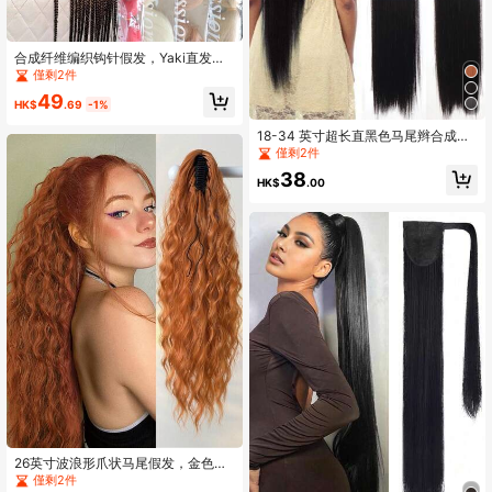
合成纤维编织钩针假发，Yaki直发巨
型辫子假发，Kanekalon编织假发，
僅剩2件
适合日常佩戴
49
HK$
.69
-1%
18-34 英寸超长直黑色马尾辫合成马
尾接发，适合女性中国新年、音乐
僅剩2件
节、派对、角色扮演、节日和日常使
38
用
HK$
.00
26英寸波浪形爪状马尾假发，金色，
耐热合成纤维材质，适合女孩、女
僅剩2件