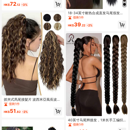
士、派对、日常佩戴。
72
HK$
.12
-3%
18-34英寸耐热合成直发马尾假发，
黑色/棕色可选，夹式或环绕式佩戴，
僅剩1件
马尾假发，女士马尾假发
39
HK$
.22
-2%
抓夾式馬尾接髮片 波西米亞風長波浪
捲髮 蓬鬆柔軟 多層多色夾式接髮 自
僅剩1件
然柔軟合成髮片 淺棕色/金色
51
HK$
.82
-2%
40英寸马尾辫接发，1米长手工编织
马尾辫，轻松打造长辫子造型，是万
僅剩1件
圣节和圣诞节的完美DIY配饰，时尚爱