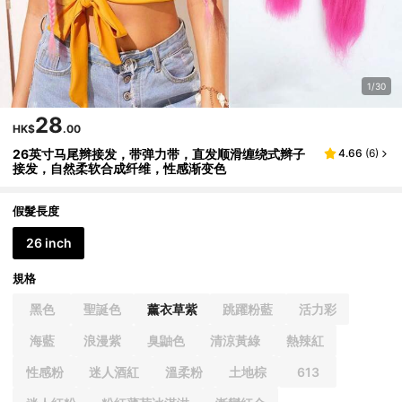
1/30
28
HK$
.00
26英寸马尾辫接发，带弹力带，直发顺滑缠绕式辫子
4.66
(
6
)
接发，自然柔软合成纤维，性感渐变色
假髮長度
26 inch
規格
黑色
聖誕色
薰衣草紫
跳躍粉藍
活力彩
海藍
浪漫紫
臭鼬色
清涼黃綠
熱辣紅
性感粉
迷人酒紅
溫柔粉
土地棕
613