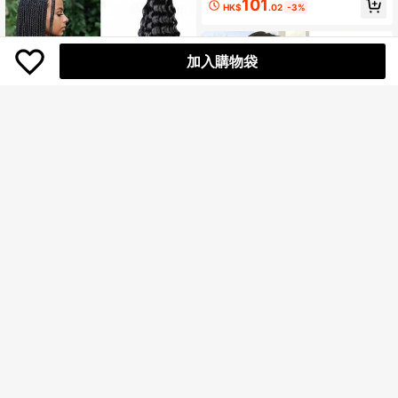
101
好者的必备单品
HK$
.02
-3%
加入購物袋
20/22/30 英寸黑色柔软海洋波浪钩编
人造纖維V形大波浪髮片，適用於高加
假发，深波浪扭辫钩编卷曲合成假发
索女性，不可見的4夾式接髮，長度1
僅剩5件
僅剩3件
（20/22/30 英寸，1B）
6/20/24/28英寸，顏色黑色/棕色
42
51
HK$
.14
-2%
HK$
.45
-1%