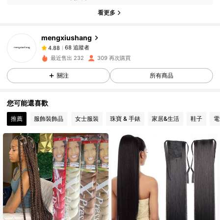
看更多
68 追蹤者
4.88
68 追蹤者
4.88
mengxiushang
68 追蹤者
4.88
最近售出 232
309 再次購買
68 追蹤者
4.88
關注
所有商品
68 追蹤者
4.88
68 追蹤者
4.88
您可能還喜歡
68 追蹤者
4.88
推薦
服飾裝飾品
女士服裝
珠寶 & 手錶
家居&生活
鞋子
電
68 追蹤者
4.88
68 追蹤者
4.88