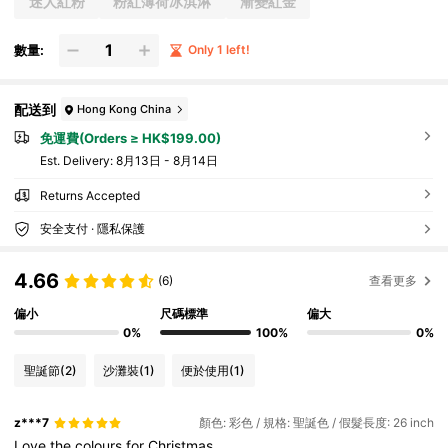
迷人紅粉
粉紅薄荷冰淇淋
漸變紅金
數量:
Only 1 left!
配送到
Hong Kong China
免運費(Orders ≥ HK$199.00)
​Est. Delivery:
8月13日 - 8月14日
Returns Accepted
安全支付 · 隱私保護
4.66
(6)
查看更多
偏小
尺碼標準
偏大
0%
100%
0%
聖誕節
(2)
沙灘裝
(1)
便於使用
(1)
z***7
顏色: 彩色 / 規格: 聖誕色 / 假髮長度: 26 inch
Love
the
colours
for
Christmas