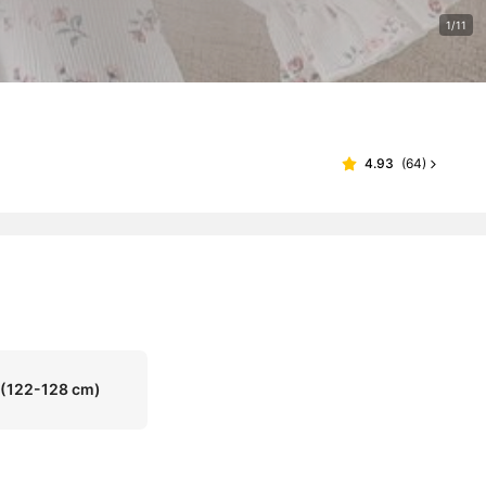
1/11
4.93
(
64
)
(122-128 cm)