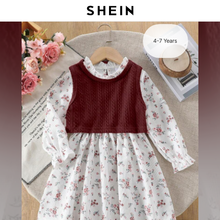
s
4-7 Years