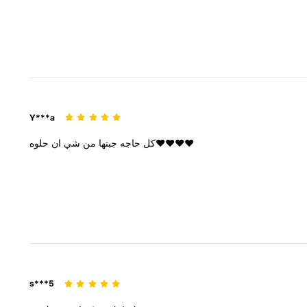
Y***a
حلوه❤️❤️❤️❤️
كل
حاجه
جبتها
من
شي
ان
s***5