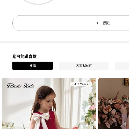
4.4K 追蹤者
4.93
關注
您可能還喜歡
4.4K 追蹤者
4.93
推薦
內衣&睡衣
4-7 Years
4.4K 追蹤者
4.93