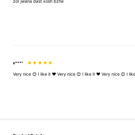
zor
jwana
dast
xosh
bzhe
s***^
Very
nice
😊
I
like
it
♥️
Very
nice
😊
I
like
it
♥️
Very
nice
😊
I
lik
4.4K 追蹤者
4.93