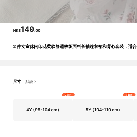
149
HK$
.00
2 件女童休闲印花柔软舒适梭织面料长袖连衣裙和背心套装，适
尺寸
默認
2 left
3 left
4Y
(98-104 cm)
5Y
(104-110 cm)