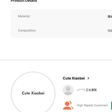
Product Details
4.4K 追蹤者
4.93
Material:
滌
Composition:
10
4.4K 追蹤者
4.93
Cute Xiaobei
4.4K 追蹤者
4.93
High Repeat Customers