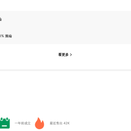
綸
0% 滌綸
看更多
一年前成立
最近售出 42K