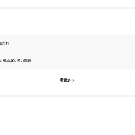
織面料
% 滌綸,5% 彈力纖維
看更多