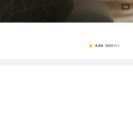
1/6
4.84
(
500+
)