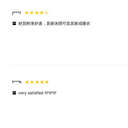
j***1
材質輕薄舒適，居家休閒可當居家或睡衣
l***h
very
satisfied
🩵🩵🩵