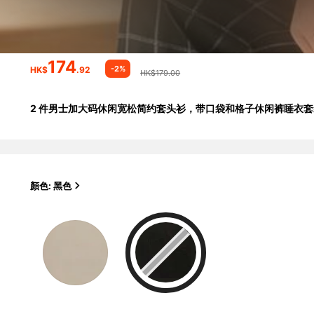
174
-2%
HK$
.92
HK$179.00
2 件男士加大码休闲宽松简约套头衫，带口袋和格子休闲裤睡衣
顏色: 黑色