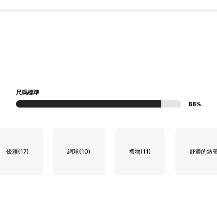
尺碼標準
88%
優雅
(17)
網球
(10)
禮物
(11)
舒適的錶