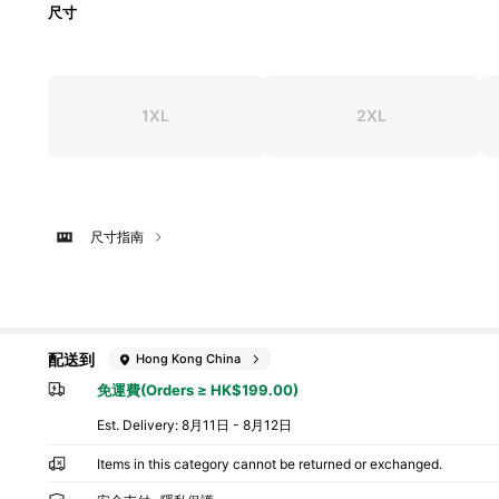
尺寸
1XL
2XL
尺寸指南
配送到
Hong Kong China
免運費(Orders ≥ HK$199.00)
​Est. Delivery:
8月11日 - 8月12日
Items in this category cannot be returned or exchanged.