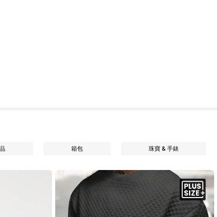
品
箱包
珠寶 & 手錶