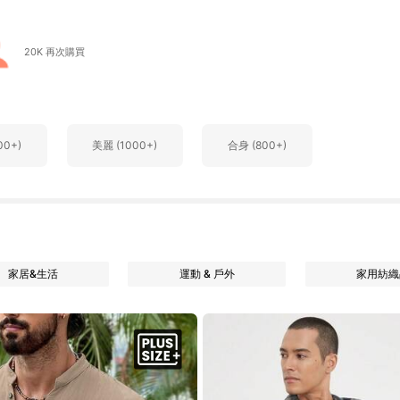
20K 再次購買
00+)
美麗 (1000+)
合身 (800+)
家居&生活
運動 & 戶外
家用紡織