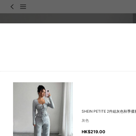
SHEIN PETITE 2件組
灰色
HK$219.00