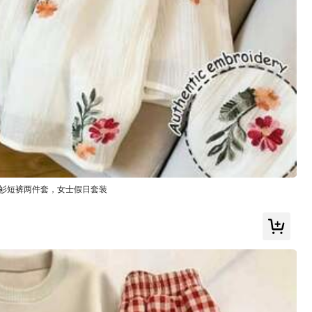
顏色: 灰色 / 尺寸: Petite L
有幫助
(0)
袖衬衫短裤两件套，女士假日套装