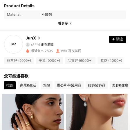
Product Details
91K 追蹤者
4.88
Material:
不鏽鋼
91K 追蹤者
4.88
看更多
91K 追蹤者
4.88
JunX
關注
s***4
正在瀏覽
91K 追蹤者
4.88
最近售出 280K
66K 再次購買
非常酷 (9999+)
美麗 (9000+)
品質好 (6000+)
超愛 (4000+)
91K 追蹤者
4.88
您可能還喜歡
91K 追蹤者
4.88
推薦
家居&生活
箱包
辦公和學習用品
服飾裝飾品
美容&健康
91K 追蹤者
4.88
91K 追蹤者
4.88
91K 追蹤者
4.88
91K 追蹤者
4.88