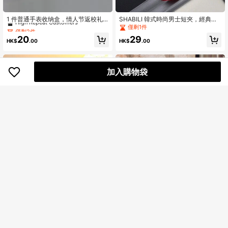
僅剩2件
High Repeat Customers
1 件普通手表收纳盒，情人节返校礼
SHABILI 韓式時尚男士短夾，經典暢
物
銷款橫向大容量多卡槽商務錢包
僅剩2件
僅剩2件
僅剩1件
High Repeat Customers
High Repeat Customers
20
29
HK$
.00
HK$
.00
僅剩2件
High Repeat Customers
加入購物袋
15
1只豪華菱形多層鎖匙首飾盒，雙抽屜
EMERY ROSE 女士休闲纯色圆领宽松
PU皮革存儲，可鎖定戒指，耳環，手
背心，夏季
僅剩3件
僅剩2件
340+ Say "柔軟"
鏈，項鍊，安全耳環和戒指組織者，
30
49