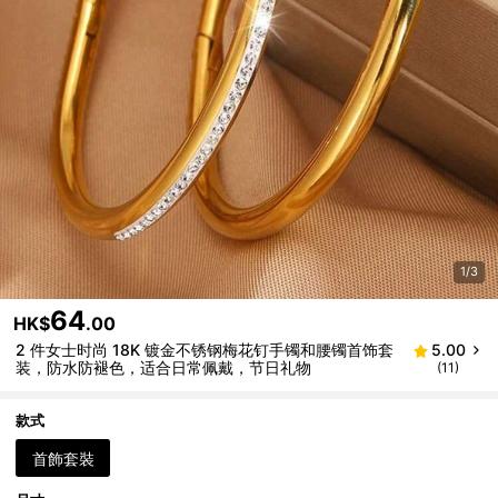
1/3
64
HK$
.00
2 件女士时尚 18K 镀金不锈钢梅花钉手镯和腰镯首饰套
5.00
装，防水防褪色，适合日常佩戴，节日礼物
(11)
款式
首飾套裝