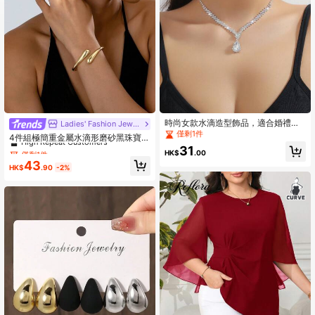
91K 追蹤者
4.88
時尚女款水滴造型飾品，適合婚禮
僅剩1件
Ladies' Fashion Jewelry
季、宴會與派對配戴
僅剩1件
High Repeat Customers
4件組極簡重金屬水滴形磨砂黑珠寶套
組
僅剩1件
僅剩1件
31
HK$
.00
High Repeat Customers
High Repeat Customers
43
HK$
.90
-2%
僅剩1件
High Repeat Customers