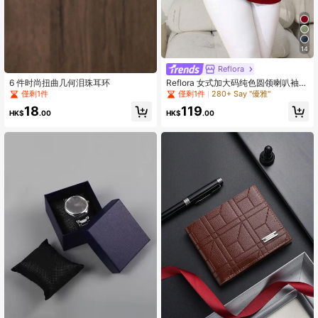
14
Reflora
6 件时尚扭曲几何泪珠耳环
Reflora 女式加大码纯色圆领喇叭袖优
雅衬衫
僅剩1件
僅剩1件
280+ Say "優雅"
18
119
HK$
.00
HK$
.00