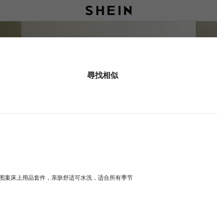
尋找相似
纹图案床上用品套件，亲肤舒适可水洗，适合所有季节