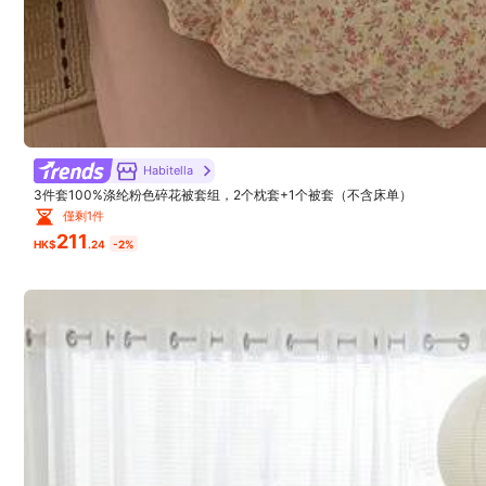
耐用的 (6000+)
柔軟 (4000+)
品質好 (20
4.9K 追蹤者
4.89
您可能還喜歡
推薦
家居&生活
Habitella
3件套100%涤纶粉色碎花被套组，2个枕套+1个被套（不含床单）
僅剩1件
211
HK$
.24
-2%
4.9K 追蹤者
4.89
4.9K 追蹤者
4.89