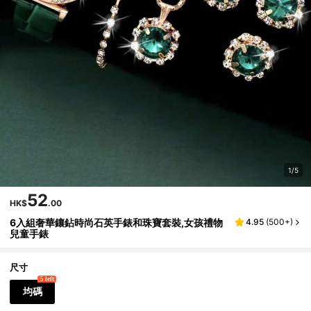
1/5
52
HK$
.00
6入組奢華鑲鉆時尚石英手錶和珠寶套裝,女孩禮物
4.95
(
500+
)
兒童手錶
尺寸
5 left
均碼