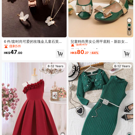
5
High Repeat Customers
僅剩4件
6 件/套时尚可爱的玫瑰金儿童石英表
兒童時尚男女公用平底鞋 - 新款女孩
和蝴蝶项链、手链、耳环、戒指首饰
蝴蝶結鞋
僅剩5件
High Repeat Customers
High Repeat Customers
套装，适合儿童礼物、返校礼物、外
47
80
僅剩4件
僅剩4件
HK$
.00
HK$
.27
-44%
出礼物
High Repeat Customers
僅剩4件
8-12 Years
8-12 Years