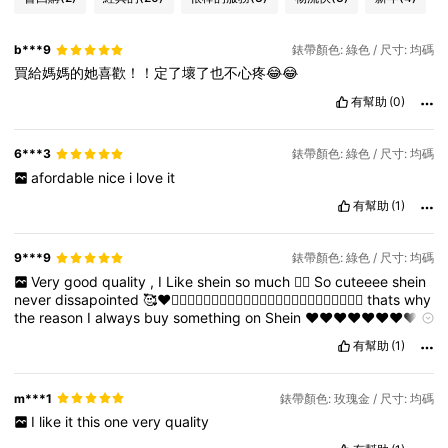
b***9
錶帶顏色: 綠色 / 尺寸: 均碼
買給媽媽的她喜歡！！定了壞了也不心疼😂😂
有幫助
(0)
6***3
錶帶顏色: 綠色 / 尺寸: 均碼
afordable
nice
i
love
it
有幫助
(1)
9***9
錶帶顏色: 綠色 / 尺寸: 均碼
Very
good
quality
,
I
Like
shein
so
much
❤️‍🔥
So
cuteeee
shein
never
dissapointed
🥰❤️❤️‍🔥❤️‍🔥❤️‍🔥❤️‍🔥❤️‍🔥❤️‍🔥❤️‍🔥❤️‍🔥❤️‍🔥❤️‍🔥❤️‍🔥❤️‍🔥
thats
why
the
reason
I
always
buy
something
on
Shein
❤️❤️❤️❤️❤️❤️❤️❤️❤️
❤️❤️❤️❤️❤️
有幫助
(1)
m***1
錶帶顏色: 玫瑰金 / 尺寸: 均碼
I
like
it
this
one
very
quality