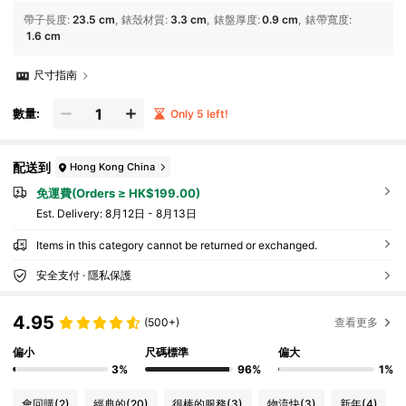
帶子長度
:
23.5 cm
錶殼材質
:
3.3 cm
錶盤厚度
:
0.9 cm
錶帶寬度
:
1.6 cm
尺寸指南
數量:
Only 5 left!
配送到
Hong Kong China
免運費(Orders ≥ HK$199.00)
​Est. Delivery:
8月12日 - 8月13日
Items in this category cannot be returned or exchanged.
安全支付 · 隱私保護
4.95
(500+)
查看更多
偏小
尺碼標準
偏大
3%
96%
1%
會回購
(2)
經典的
(20)
很棒的服務
(3)
物流快
(3)
新年
(4)