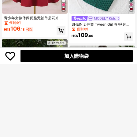
青少年女孩休闲优雅无袖单肩花卉 3D
MODELY Kids
荷叶边连衣裙，春夏
僅剩4件
SHEIN 2 件套 Tween Girl 春/秋休闲
106
套装，珍珠装饰长袖上衣和 A 字型裹
僅剩1件
HK$
.18
-3%
身裙，优雅户外装
109
HK$
.00
8-12 Years
8-12 Years
加入購物袋
Aurorabelle