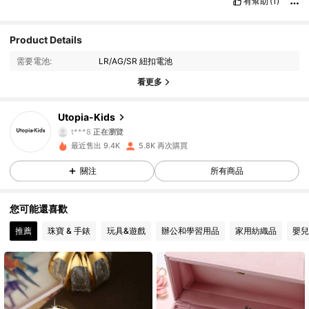
有幫助
(1)
Product Details
2.8K 追蹤者
4.94
需要電池:
LR/AG/SR 紐扣電池
2.8K 追蹤者
4.94
看更多
2.8K 追蹤者
4.94
Utopia-Kids
t***8
正在瀏覽
2.8K 追蹤者
4.94
最近售出 9.4K
5.8K 再次購買
關注
所有商品
2.8K 追蹤者
4.94
您可能還喜歡
2.8K 追蹤者
4.94
推薦
珠寶 & 手錶
玩具&遊戲
辦公和學習用品
家用紡織品
嬰
2.8K 追蹤者
4.94
2.8K 追蹤者
4.94