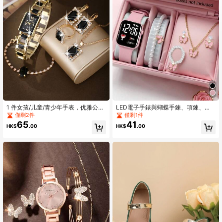
2.8K 追蹤者
4.94
2.8K 追蹤者
4.94
2.8K 追蹤者
4.94
1 件女孩/儿童/青少年手表，优雅公主
LED電子手錶與蝴蝶手鍊、項鍊、戒
风格，时尚石英表，椭圆形珠宝 3 件
指、耳環套組，適合學校、假期、派
僅剩2件
僅剩1件
套，适合作为女孩的生日礼物
對禮物
65
41
HK$
.00
HK$
.00