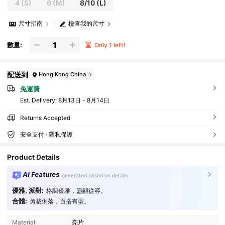
4
(S)
6
(M)
8/10
(L)
尺寸指南
檢查我的尺寸
數量:
Only 1 left!
配送到
Hong Kong China
免運費
​Est. Delivery:
8月13日 - 8月14日
Returns Accepted
安全支付 · 隱私保護
Product Details
AI Features
generated based on details
優雅, 派對:
格調優雅，盡顯從容。
合體:
剪裁俐落，百搭有型。
Material:
亮片