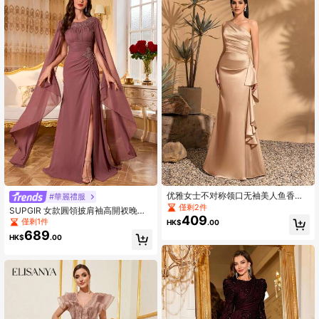
优雅女士不对称领口无袖美人鱼香槟
#華麗禮服
色正式礼服，饰有荷叶边，适合正式
僅剩2件
SUPGIR 女款圓領披肩袖高開衩晚禮
场合和婚礼派对
409
服洋裝，婚禮優雅派對秋季穿搭
僅剩1件
HK$
.00
689
HK$
.00