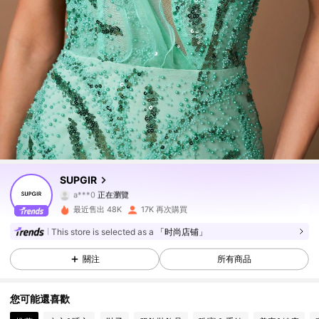
68K 追蹤者
4.88
68K 追蹤者
4.88
68K 追蹤者
4.88
SUPGIR
a***0
正在瀏覽
68K 追蹤者
4.88
最近售出 48K
17K 再次購買
This store is selected as a
「时尚店铺」
68K 追蹤者
4.88
關注
所有商品
68K 追蹤者
4.88
您可能還喜歡
68K 追蹤者
4.88