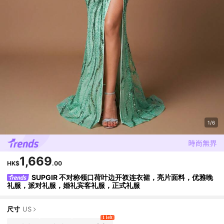
1/6
1,669
HK$
.00
SUPGIR 不对称领口荷叶边开衩连衣裙，亮片面料，优雅晚
礼服，派对礼服，婚礼宾客礼服，正式礼服
尺寸
US
1 left