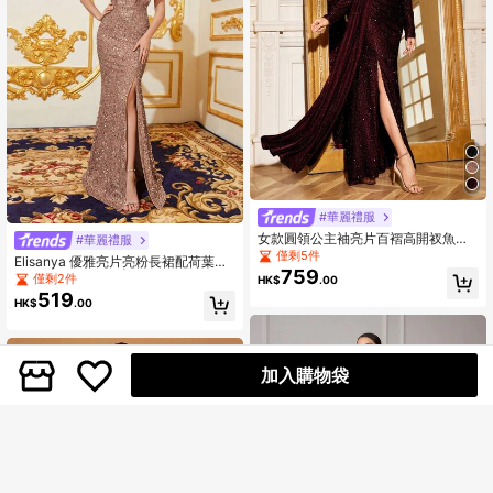
#華麗禮服
女款圓領公主袖亮片百褶高開衩魚尾
#華麗禮服
裙擺優雅派對禮服，適合婚禮、度
僅剩5件
Elisanya 優雅亮片亮粉長裙配荷葉袖
假，春秋穿著
759
& 高腰美人魚裙尾 | 奢華晚禮服適用
僅剩2件
HK$
.00
於黑領結晚宴、婚禮
519
HK$
.00
加入購物袋