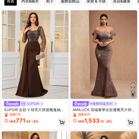
推薦
內衣&睡衣
鞋子
服飾裝飾品
珠寶 & 手錶
美容&健康
68K 追蹤者
4.88
68K 追蹤者
4.88
68K 追蹤者
4.88
68K 追蹤者
4.88
SUPGIR
#優雅情緣系列
SUPGIR 女款 V 領亮片拼接飄逸袖修
AMILUCK 高端奢華女款優雅亮片與
身雪紡優雅晚禮服 春季婚禮派對棕色
珠飾裝飾露肩修身魚尾禮服，手工鑲
僅剩1件
僅剩6件
秋季
珠 3D 立體胸部設計，適合正式晚宴
771
1,533
HK$
.95
-8%
HK$
.10
-6%
派對、婚禮賓客穿著