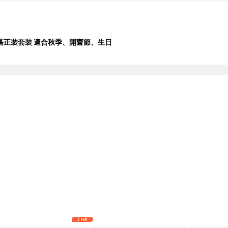
塔正裝套裝 適合秋季、開齋節、生日
2 left