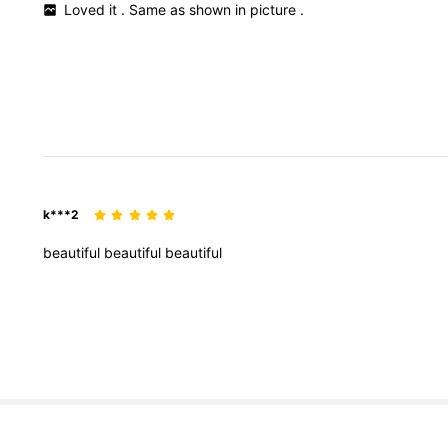
Loved
it
.
Same
as
shown
in
picture
.
k***2
beautiful
beautiful
beautiful
272K 追蹤者
4.90