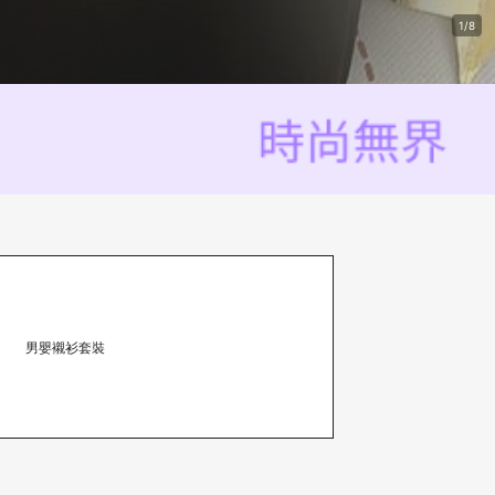
1/8
男嬰襯衫套裝