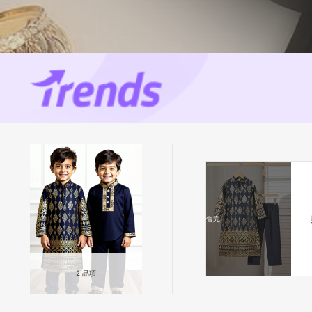
售完
2
品項