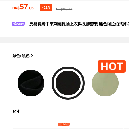
57
-52%
HK$
.06
HK$119.00
男嬰傳統中東刺繡長袖上衣與長褲套裝 黑色阿拉伯式庫
顏色: 黑色
尺寸
1 left