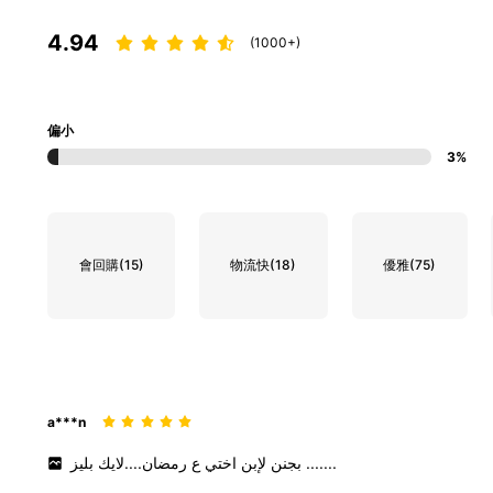
4.94
(1000+)
偏小
3%
會回購
(15)
物流快
(18)
優雅
(75)
a***n
رمضان....لايك
ع
اختي
لإبن
بجنن
بليز
.......