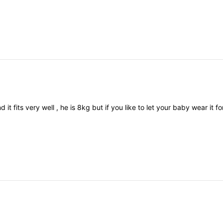
nd
it
fits
very
well
,
he
is
8kg
but
if
you
like
to
let
your
baby
wear
it
fo