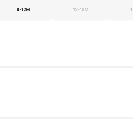
9-12M
12-18M
1