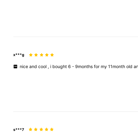
x***g
nice
and
cool
,
i
bought
6
-
9months
for
my
11month
old
a
s***7