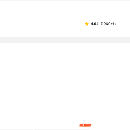
4.94
(
1000+
)
1 left