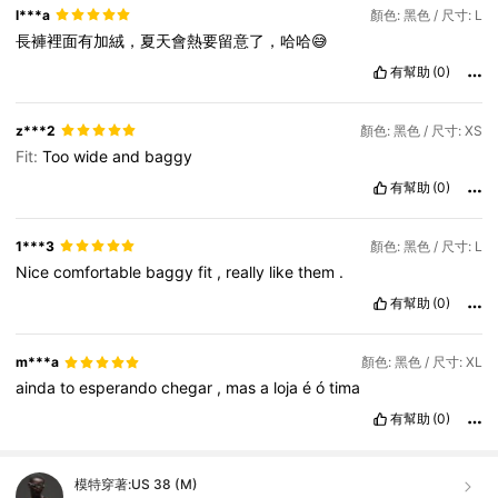
l***a
顏色: 黑色 / 尺寸: L
長褲裡面有加絨，夏天會熱要留意了，哈哈😅
有幫助
(0)
z***2
顏色: 黑色 / 尺寸: XS
Fit:
Too
wide
and
baggy
有幫助
(0)
1***3
顏色: 黑色 / 尺寸: L
Nice
comfortable
baggy
fit
,
really
like
them
.
有幫助
(0)
m***a
顏色: 黑色 / 尺寸: XL
ainda
to
esperando
chegar
,
mas
a
loja
é
ó
tima
有幫助
(0)
模特穿著:
US 38 (M)