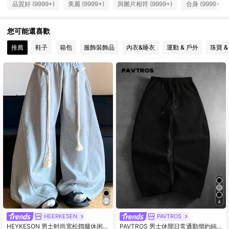
1M 追蹤者
4.90
品質好 (9999+)
美麗 (9999+)
與圖片相符 (9999+)
合身 (9999+)
1M 追蹤者
4.90
您可能還喜歡
推薦
鞋子
箱包
服飾裝飾品
內衣&睡衣
運動 & 戶外
珠寶 &
1M 追蹤者
4.90
4
HEERKESEN
PAVTROS
HEYKESON 男士时尚宽松阔腿休闲运
PAVTROS 男士休閒日常通勤簡約純