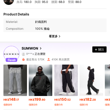
身高:
180.0
胸圍:
95.0
腰圍:
68.0
臀圍:
88.0
Product Details
1M 追蹤者
4.90
Material:
針織面料
Composition:
100% 滌綸
1M 追蹤者
4.90
看更多
1M 追蹤者
4.90
SUMWON
關注
R***a
正在瀏覽
1M 追蹤者
4.90
最近售出 570K
410K 再次購買
1M 追蹤者
4.90
1M 追蹤者
4.90
1M 追蹤者
4.90
148
199
150
182
HK$
.17
HK$
.60
HK$
.52
HK$
.28
HK
1M 追蹤者
4.90
僅剩8件
僅剩5件
僅剩1件
僅剩1件
僅剩