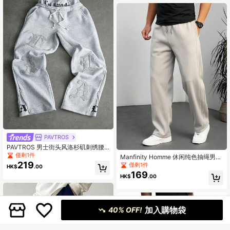
PAVTROS
PAVTROS 男士街头风洛杉矶刺绣腰
带运动裤，适合户外音乐节、休闲外
僅剩1件
Manfinity Homme 休闲纯色抽绳男士
出、送给男友/老公的礼物、周年纪念
219
高级运动休闲裤，宽松直筒休闲裤，
僅剩1件
HK$
.00
日，浅灰色拼接运动裤两件套，男士
米色男士休闲裤，奶油色休闲裤，Pro
169
字母印花弹力裤，宽松灰色运动裤，
HK$
.00
Club 运动裤，复古风格，适合日常休
男士经典款，最佳风格，1979 运动
闲、周末旅行、户外活动、探险旅
裤，Menfinity 运动裤，非常适合圣诞
行、轻松的工作环境或半正式场合，
节和万圣节，送给男友的绝佳礼物
也是送给男友/丈夫、周年纪念/生日、
派对、圣诞节、新年、婚礼等场合的
加入購物袋
40% OFF!
理想礼物。