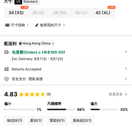
尺寸
:
US
Standard
1 left
2 left
34
(XS)
36
(S)
38
(M)
40
(L)
42
(XL)
尺寸指南
檢查我的尺寸
配送到
Hong Kong China
免運費(Orders ≥ HK$199.00)
​Est. Delivery:
8月11日 - 8月12日
Returns Accepted
安全支付 · 隱私保護
4.83
(6)
查看更多
偏小
尺碼標準
偏大
1%
66%
33%
物流快
(1)
夏裝
(1)
寬鬆的
(1)
風格錯誤
(1)