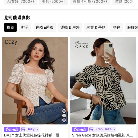
品質好 (7000+)
美麗 (5000+)
與圖片相符 (3000+)
超愛 (3000+
167K 追蹤者
4.91
您可能還喜歡
167K 追蹤者
4.91
推薦
鞋子
內衣&睡衣
運動 & 戶外
珠寶 & 手錶
箱包
服飾
167K 追蹤者
4.91
167K 追蹤者
4.91
167K 追蹤者
4.91
167K 追蹤者
4.91
167K 追蹤者
4.91
Dazy
Siren Gaze
DAZY 女士优雅纯色提花衬衫，夏
Siren Gaze 女款斑馬紋短袖襯衫 米色