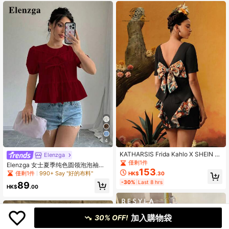
200+ Say "優雅"
4
KATHARSIS Frida Kahlo X SHEIN X
Elenzga
Designer 女士商务休闲撞色植物印花
僅剩1件
Elenzga 女士夏季纯色圆领泡泡袖蝴
大蝴蝶结后背开衩袖衬衫，适合夏
153
蝶结系带荷叶边上衣
僅剩1件
990+ Say "好的布料"
HK$
.30
季、节日、感恩节、度假、节日、办
-30%
Last 8 hrs
公室
89
HK$
.00
加入購物袋
30% OFF!