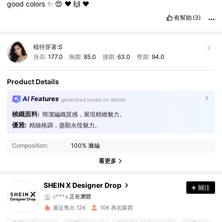
good
colors
✨️
😍
❤️
🙌
♥️
有幫助
(3)
模特穿著:
S
身高:
177.0
胸圍:
85.0
腰圍:
63.0
臀圍:
94.0
Product Details
AI Features
generated based on details
梭織面料:
簡潔編織質感，展現精緻魅力。
優雅:
精緻格調，盡顯永恆魅力。
167K 追蹤者
4.91
Composition:
100% 滌綸
167K 追蹤者
4.91
看更多
167K 追蹤者
4.91
SHEIN X Designer Drop
關注
c***a
正在瀏覽
167K 追蹤者
4.91
最近售出 12K
10K 再次購買