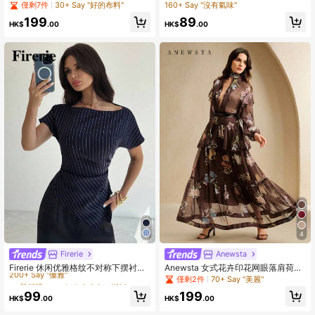
季，娃娃衫可爱上衣
優雅V領上衣 附領結與泡泡袖 可愛荷
僅剩7件
30+ Say "好的布料"
160+ Say "沒有氣味"
葉邊下擺 休閒夏季早午餐上衣 標準版
199
89
型
HK$
.00
HK$
.00
4
Firerie
Anewsta
#1 熱銷榜 Top
在 女士上衣、襯衫和T恤
200+ Say "優雅"
Firerie 休闲优雅格纹不对称下摆衬
Anewsta 女式花卉印花网眼落肩荷叶
衫，适合通勤、日常休闲和时尚商务
边宽松时尚衬衫
僅剩2件
70+ Say "美麗"
#1 熱銷榜 Top
#1 熱銷榜 Top
在 女士上衣、襯衫和T恤
在 女士上衣、襯衫和T恤
穿着/秋季女装/返校季/女教师/外出上
200+ Say "優雅"
200+ Say "優雅"
99
199
衣/商务休闲女装/条纹衬衫/商务休闲
HK$
.00
HK$
.00
#1 熱銷榜 Top
在 女士上衣、襯衫和T恤
女装/教师衬衫