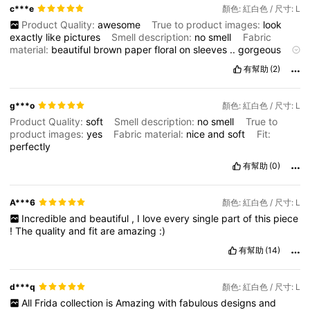
c***e
顏色: 紅白色 / 尺寸: L
Product Quality:
awesome
True to product images:
look
exactly
like
pictures
Smell description:
no
smell
Fabric
material:
beautiful
brown
paper
floral
on
sleeves
..
gorgeous
Fit:
perfect
fit
有幫助
(2)
g***o
顏色: 紅白色 / 尺寸: L
Product Quality:
soft
Smell description:
no
smell
True to
product images:
yes
Fabric material:
nice
and
soft
Fit:
perfectly
有幫助
(0)
A***6
顏色: 紅白色 / 尺寸: L
Incredible
and
beautiful
,
I
love
every
single
part
of
this
piece
!
The
quality
and
fit
are
amazing
:)
有幫助
(14)
d***q
顏色: 紅白色 / 尺寸: L
All
Frida
collection
is
Amazing
with
fabulous
designs
and