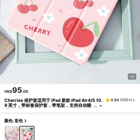
1/6
95
HK$
.00
Cherries 保护套适用于 iPad 新款 iPad Air4/5 10.
4.94
(
100+
)
9 英寸，带标签保护套，带笔架，支持自动睡
眠/唤醒盖
顏色: 彩色