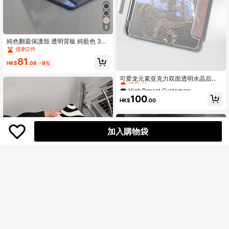
8
純色翻蓋保護殼 透明背板 純藍色 36
0°旋轉保護殼 附筆筒 適用於 Ipad 5/
僅剩2件
6/7/8/9/10/11, Mini 6/7, Air 1/2/3/4/
81
5, 11" (M2)/11" (M3)/13" (M2)/13"
HK$
.08
-9%
High Repeat Customers
(M3) Pro 12.9" (3rd/4th/5th/6th Ge
n) 藍色 春季生日禮物 辦公專業
僅剩1件
可爱龙元素亚克力双面透明水晶后盖
翻盖保护套，单件装，卡通龙图腾与
High Repeat Customers
High Repeat Customers
云朵图案，防震，兼容iPad 7、8和10
僅剩1件
僅剩1件
100
代（10.2英寸）。内置笔槽，支持睡
HK$
.00
High Repeat Customers
眠/唤醒功能。是生日或春季礼物的理
僅剩1件
想之选。
加入購物袋
High Repeat Customers
僅剩2件