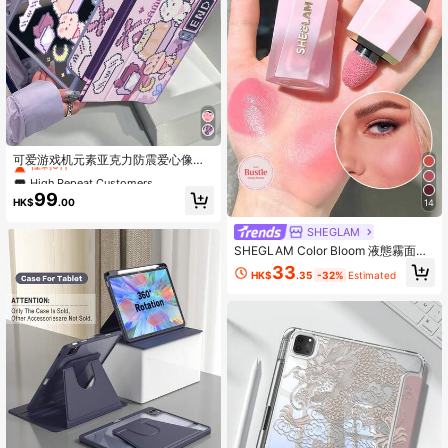
High Repeat Customers
僅剩6件
可爱游戏机元素亚克力防震爱心像素
兔图案双面透明水晶后盖，兼容iPad
High Repeat Customers
High Repeat Customers
7/8/10代10.2英寸，内置Apple Penci
僅剩6件
僅剩6件
99
l插槽，支持睡眠/唤醒功能，可折叠支
HK$
.00
14
High Repeat Customers
架，生日礼物
僅剩6件
SHEGLAM
SHEGLAM Color Bloom 液態霧面腮
紅-Love Cake 品牌美妝化妝品 適合
33
HK$
.35
-32%
Estimated
女士與女孩