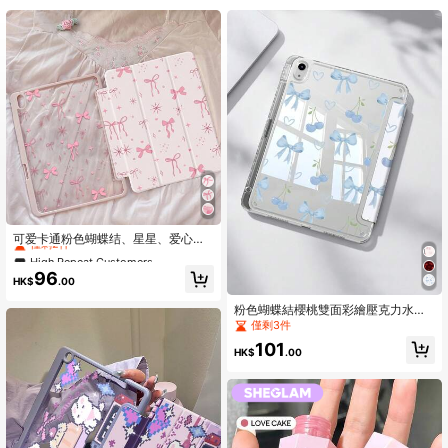
11K 追蹤者
4.91
11K 追蹤者
4.91
11K 追蹤者
4.91
11K 追蹤者
4.91
High Repeat Customers
僅剩2件
可爱卡通粉色蝴蝶结、星星、爱心双
面亚克力透明水晶后盖，防震耐用，
High Repeat Customers
High Repeat Customers
适用于第7、8（10.2英寸）和第10代i
僅剩2件
僅剩2件
96
Pad。内置笔槽，支持睡眠/唤醒功
HK$
.00
High Repeat Customers
能，并采用可折叠支架设计。是2026
僅剩2件
年新年和圣诞节的理想礼物。
粉色蝴蝶結櫻桃雙面彩繪壓克力水晶
保護殼，相容 iPad Air 8(M4)2026(11
僅剩3件
吋)、Air 8(M4)2026(13吋)、第10
101
代、10.2/Mini 6/Mini 7/9.7吋，相容
HK$
.00
Galaxy Tab A9 Plus、3+Y 折疊平
板，防彎曲，矽膠加固護角，自動喚
醒/睡眠功能，內建筆槽，多角度折疊
支架－完美日常保護，節日禮物