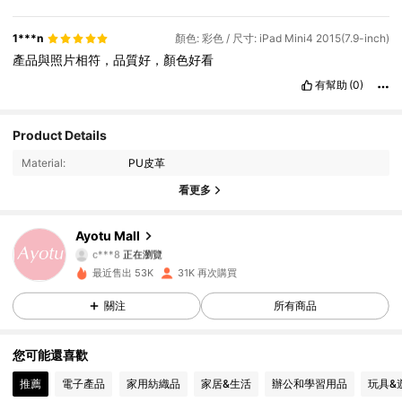
1***n
顏色: 彩色 / 尺寸: iPad Mini4 2015(7.9-inch)
產品與照片相符，品質好，顏色好看
有幫助
(0)
11K 追蹤者
4.91
Product Details
Material:
PU皮革
11K 追蹤者
4.91
看更多
11K 追蹤者
4.91
Ayotu Mall
c***8
正在瀏覽
11K 追蹤者
4.91
最近售出 53K
31K 再次購買
關注
所有商品
11K 追蹤者
4.91
11K 追蹤者
4.91
您可能還喜歡
推薦
電子產品
家用紡織品
家居&生活
辦公和學習用品
玩具&
11K 追蹤者
4.91