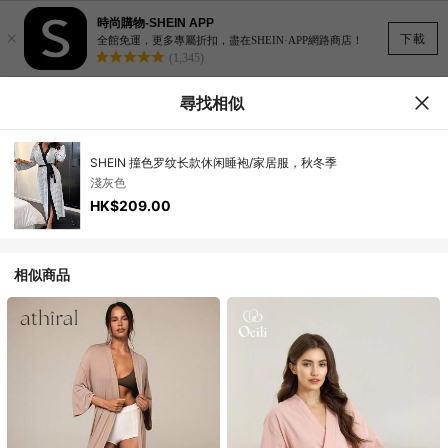
時尚購物-SHEIN APP
×
下載
全館免運，更多專屬折扣，盡在SHEIN·APP網路商店！
(1,345)
尋找相似
SHEIN 撞色罗纹长款休闲睡袍/家居服，秋冬季
淺灰色
HK$209.00
相似商品