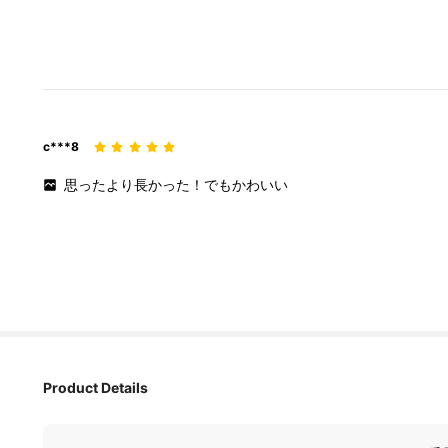
c***8
思ったより長かった！でもかわいい
85K 追蹤者
4.87
Product Details
85K 追蹤者
4.87