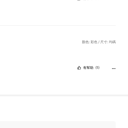
顏色: 彩色 / 尺寸: 均碼
有幫助
(1)