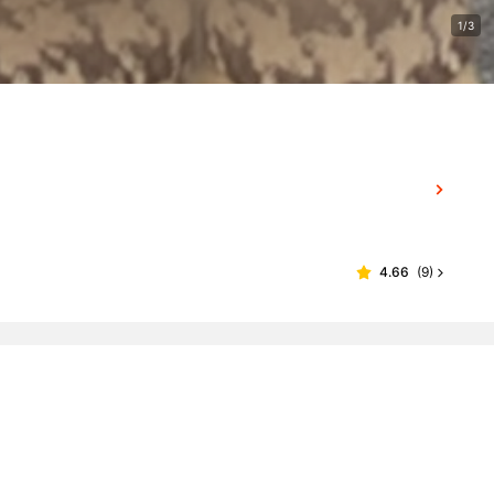
1/3
4.66
(
9
)