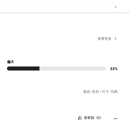
查看更多
偏大
33%
顏色: 彩色 / 尺寸: 均碼
有幫助
(0)