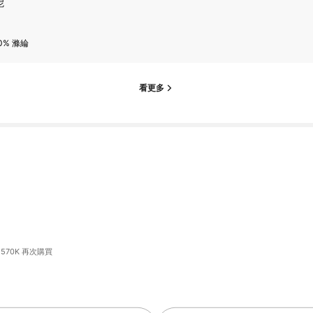
尼
0% 滌綸
看更多
570K 再次購買