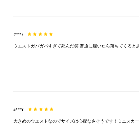
(***)
ウエストガバガバすぎて死んだ笑
普通に履いたら落ちてくると思
a***r
大きめのウエストなのでサイズは心配なさそうです！ミニスカー