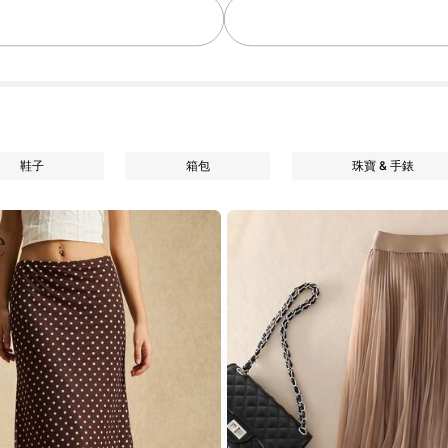
鞋子
箱包
珠寶 & 手錶