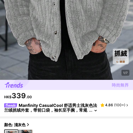
1/7
339
HK$
.00
Manfinity CasualCool 舒适男士浅灰色法
4.86
(
100+
)
兰绒抓绒外套，带前口袋，袖长至手腕，常规
长度，男士纽扣休闲夹克，灰色
顏色: 淺灰色