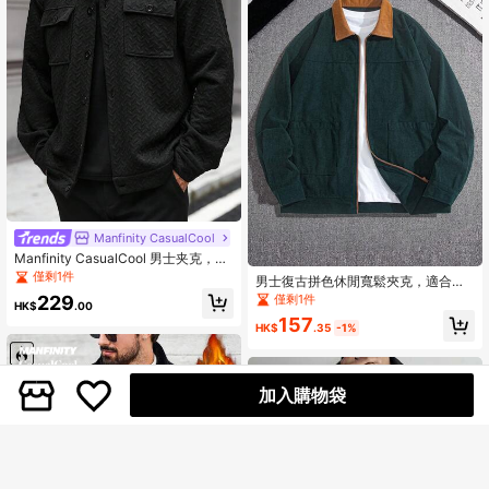
Manfinity CasualCool
Manfinity CasualCool 男士夹克，男
士前扣长袖口袋简约夹克，休闲日常
僅剩1件
男士復古拼色休閒寬鬆夾克，適合休
穿着，男士夹克，秋冬版男士夹克，
閒外出、造型穿搭、學院風、運動、
僅剩1件
229
男朋友礼物，温暖长袖休闲夹克，适
HK$
.00
戶外、工作服（大廓形版型，尺寸偏
合外出穿着，男士黑色夹克，男士休
157
大）
HK$
.35
-1%
闲夹克，男士短袖纹理夹克
加入購物袋