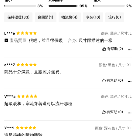
3%
95%
2%
保持溫暖
(33)
會回購
(1)
物流快
(4)
冬裝
(10)
流行
(6)
L***e
顏色: 黑色 / 尺寸: L
產品質量:
很輕，並且很保暖
合身:
尺寸跟描述的一樣
有幫助
(2)
c***7
顏色: 黑色 / 尺寸: XL
商品十分滿意，且跟照片無異。
有幫助
(0)
V***a
顏色: 黑色 / 尺寸: L
超級暖和，寒流穿著還可以流汗那種
有幫助
(0)
Y***i
顏色: 深灰色 / 尺寸: XL
這是很棒的購物體驗