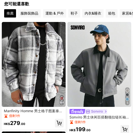
您可能還喜歡
168K 追蹤者
4.86
推薦
服飾裝飾品
運動 & 戶外
鞋子
內衣&睡衣
箱包
家居&
168K 追蹤者
4.86
168K 追蹤者
4.86
168K 追蹤者
4.86
168K 追蹤者
4.86
5
Manfinity Homme 男士格子图案泰迪
Sonviro
夹克，外出彩色长袖休闲法兰绒夹
僅剩1件
Sonviro 男士休闲百搭翻领拉链长袖
克，适合朋友、丈夫、男朋友的礼
夹克，适合日常穿着，男士时尚灰色
僅剩1件
279
物，适合秋冬
HK$
.00
夹克
199
HK$
.00