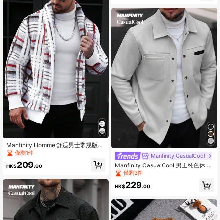
Manfinity Homme 舒适男士常规版型
多色格子长袖外套 冬季格子外套 男士
僅剩1件
Manfinity CasualCool
格子夹克 男士格子外套 男士加绒格子
209
Manfinity CasualCool 男士纯色休闲
外套
HK$
.00
长袖外套，适合秋冬季节穿着，灰色
僅剩3件
纽扣大衣
229
HK$
.00