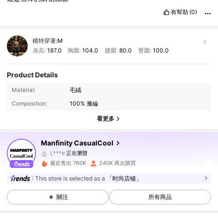
有幫助
(0)
模特穿著:
M
身高:
187.0
胸圍:
104.0
腰圍:
80.0
臀圍:
100.0
Product Details
168K 追蹤者
4.86
Material:
毛絨
Composition:
100% 滌綸
168K 追蹤者
4.86
看更多
168K 追蹤者
4.86
Manfinity CasualCool
L***e
正在瀏覽
168K 追蹤者
4.86
最近售出 760K
240K 再次購買
This store is selected as a
「时尚店铺」
168K 追蹤者
4.86
關注
所有商品
168K 追蹤者
4.86