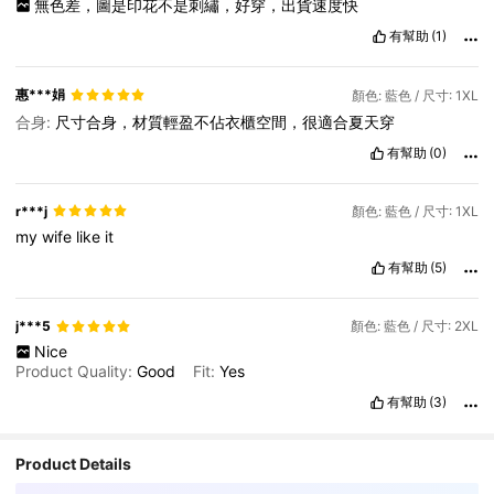
無色差，圖是印花不是刺繡，好穿，出貨速度快
有幫助
(1)
惠***娟
顏色: 藍色 / 尺寸: 1XL
合身:
尺寸合身，材質輕盈不佔衣櫃空間，很適合夏天穿
有幫助
(0)
r***j
顏色: 藍色 / 尺寸: 1XL
my
wife
like
it
有幫助
(5)
j***5
顏色: 藍色 / 尺寸: 2XL
Nice
Product Quality:
Good
Fit:
Yes
有幫助
(3)
Product Details