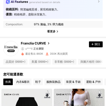
AI Features
generated based on details
梭織面料:
簡潔編織質感，展現精緻魅力。
優雅:
精緻格調，盡顯永恆魅力。
174K 追蹤者
4.84
Composition:
97% 滌綸, 3% 彈力纖維
174K 追蹤者
4.84
看更多
174K 追蹤者
4.84
Franclia CURVE
關注
u***6
正在瀏覽
174K 追蹤者
4.84
最近售出 860K
350K 再次購買
品質好 (9999+)
美麗 (9999+)
非常酷 (9999+)
與圖片相符 (9999+)
174K 追蹤者
4.84
您可能還喜歡
174K 追蹤者
4.84
推薦
內衣&睡衣
鞋子
服飾裝飾品
珠寶 & 手錶
運動 & 戶外
174K 追蹤者
4.84
174K 追蹤者
4.84