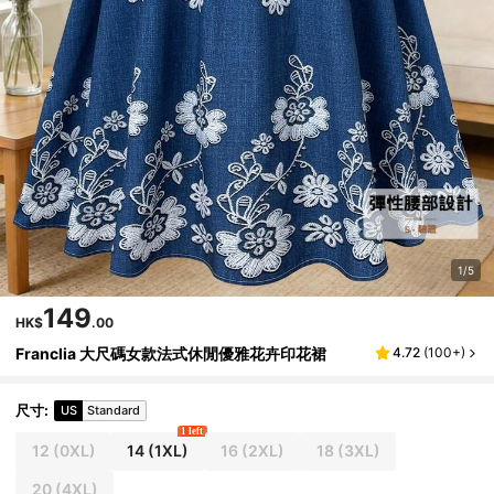
1/5
149
HK$
.00
Franclia 大尺碼女款法式休閒優雅花卉印花裙
4.72
(
100+
)
尺寸
:
US
Standard
1 left
12
(0XL)
14
(1XL)
16
(2XL)
18
(3XL)
20
(4XL)