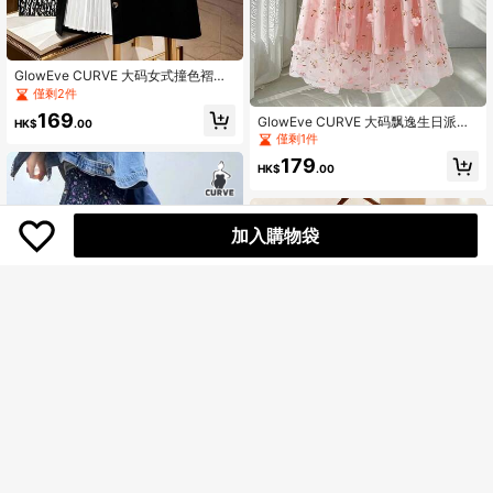
GlowEve CURVE 大码女式撞色褶裥
纽扣装饰A字裙，适合秋冬季通勤穿着
僅剩2件
169
GlowEve CURVE 大码飘逸生日派对
HK$
.00
下午茶半裙，婚礼招待会中长裙
僅剩1件
179
HK$
.00
加入購物袋
EARO 加大码女式度假风时尚日常百