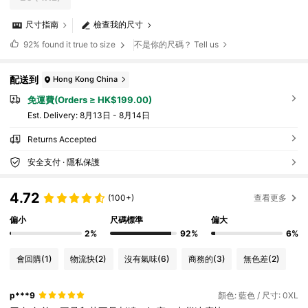
尺寸指南
檢查我的尺寸
92%
found it true to size
不是你的尺碼？ Tell us
配送到
Hong Kong China
免運費(Orders ≥ HK$199.00)
​Est. Delivery:
8月13日 - 8月14日
Returns Accepted
安全支付 · 隱私保護
4.72
(100+)
查看更多
偏小
尺碼標準
偏大
2%
92%
6%
會回購
(1)
物流快
(2)
沒有氣味
(6)
商務的
(3)
無色差
(2)
p***9
顏色: 藍色 / 尺寸: 0XL