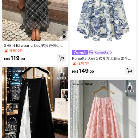
SHEIN EZwear 大码女式撞色镶边黑
色格子 A 字裙，休闲与度假
僅剩10件
Rometta
119
Rometta 大码女式复古印花日常半身
HK$
.00
裙长裙
僅剩7件
149
HK$
.00