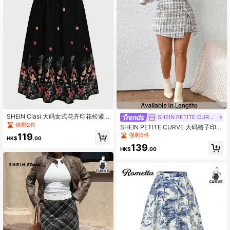
174K 追蹤者
4.84
174K 追蹤者
4.84
174K 追蹤者
4.84
SHEIN Clasi 大码女式花卉印花松紧
SHEIN PETITE CURVE
腰长款休闲裙
僅剩2件
SHEIN PETITE CURVE 大码格子印花
侧开衩铅笔裙，优雅上班装
僅剩5件
119
HK$
.00
139
HK$
.00