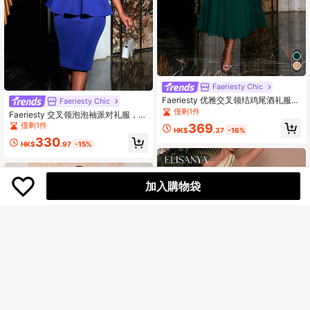
Faeriesty Chic
Faeriesty 优雅交叉领结鸡尾酒礼服，
Faeriesty Chic
中长款正式礼服，派对礼服，婚礼宾
僅剩1件
Faeriesty 交叉领泡泡袖派对礼服，优
客礼服，正式场合礼服，春季晚礼服
雅鸡尾酒会半正式舞会礼服，适合婚
僅剩1件
369
HK$
.37
-16%
礼宾客、生日、毕业典礼、晚宴、返
330
校节和其他场合
HK$
.97
-15%
加入購物袋