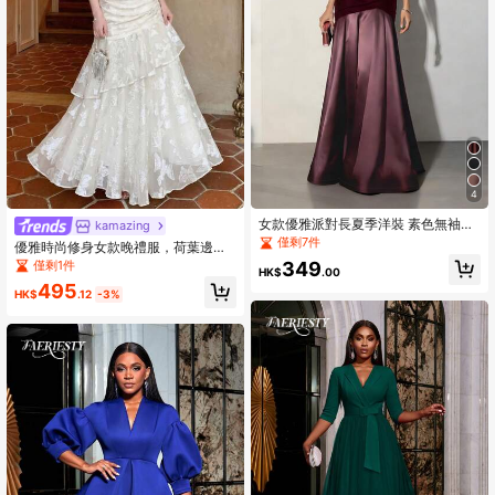
4
女款優雅派對長夏季洋裝 素色無袖節
kamazing
慶穿搭 絲絨上衣 A字下擺 婚禮賓客禮
僅剩7件
優雅時尚修身女款晚禮服，荷葉邊花
服 晚宴舞會長裙 秋季
卉婚禮派對洋裝，飄逸袖復古度假海
僅剩1件
349
HK$
.00
灘夏秋洋裝
495
HK$
.12
-3%