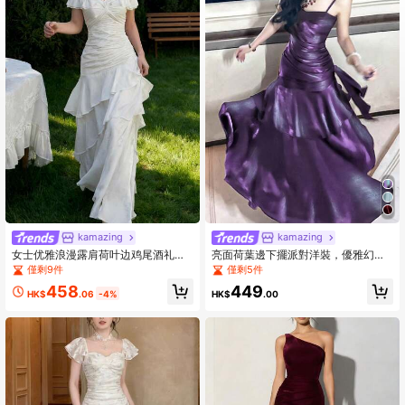
kamazing
kamazing
女士优雅浪漫露肩荷叶边鸡尾酒礼
亮面荷葉邊下擺派對洋裝，優雅幻彩
服，适合情人节派对、宴会、鸡尾酒
細肩帶演唱會穿搭，春夏秋季婚禮服
僅剩9件
僅剩5件
会、生日约会、春夏婚礼等场合。
飾
458
449
HK$
.06
-4%
HK$
.00