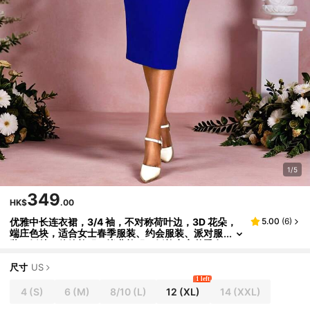
1/5
349
HK$
.00
优雅中长连衣裙，3/4 袖，不对称荷叶边，3D 花朵，
5.00
(
6
)
端庄色块，适合女士春季服装、约会服装、派对服
装、婚纱、伴娘礼服、毕业礼服、婚礼宾客秋季女
装、返校
尺寸
US
1 left
4
(S)
6
(M)
8/10
(L)
12
(XL)
14
(XXL)