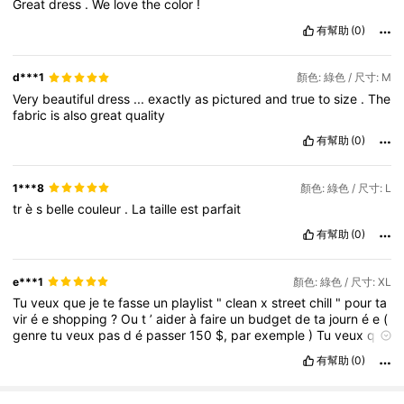
Great
dress
.
We
love
the
color
!
有幫助
(0)
d***1
顏色: 綠色 / 尺寸: M
Very
beautiful
dress
...
exactly
as
pictured
and
true
to
size
.
The
fabric
is
also
great
quality
有幫助
(0)
1***8
顏色: 綠色 / 尺寸: L
tr
è
s
belle
couleur
.
La
taille
est
parfait
有幫助
(0)
e***1
顏色: 綠色 / 尺寸: XL
Tu
veux
que
je
te
fasse
un
playlist
"
clean
x
street
chill
"
pour
ta
vir
é
e
shopping
?
Ou
t
’
aider
à
faire
un
budget
de
ta
journ
é
e
(
genre
tu
veux
pas
d
é
passer
150
$,
par
exemple
)
Tu
veux
que
je
te
fasse
un
playlist
"
clean
x
street
chill
"
pour
ta
vir
é
e
有幫助
(0)
shopping
?
Ou
t
’
aider
à
faire
un
budget
de
ta
journ
é
e
(
genre
tu
veux
pas
d
é
passer
150
$,
par
exemple
)