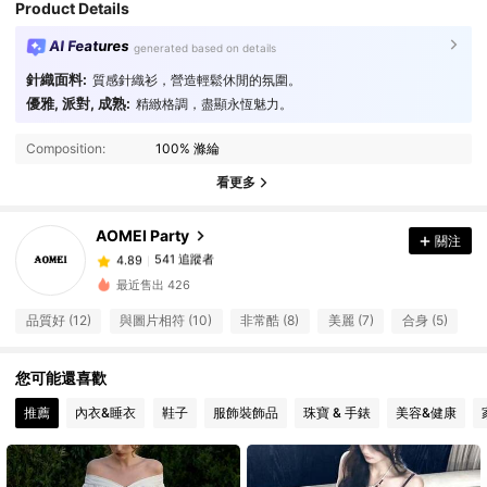
Product Details
AI Features
generated based on details
針織面料:
質感針織衫，營造輕鬆休閒的氛圍。
優雅, 派對, 成熟:
精緻格調，盡顯永恆魅力。
541 追蹤者
4.89
Composition:
100% 滌綸
541 追蹤者
4.89
看更多
541 追蹤者
4.89
541 追蹤者
4.89
AOMEI Party
關注
541 追蹤者
4.89
a***i
followed
1 day ago
最近售出 426
541 追蹤者
4.89
品質好 (12)
與圖片相符 (10)
非常酷 (8)
美麗 (7)
合身 (5)
541 追蹤者
4.89
541 追蹤者
4.89
您可能還喜歡
541 追蹤者
4.89
推薦
內衣&睡衣
鞋子
服飾裝飾品
珠寶 & 手錶
美容&健康
541 追蹤者
4.89
541 追蹤者
4.89