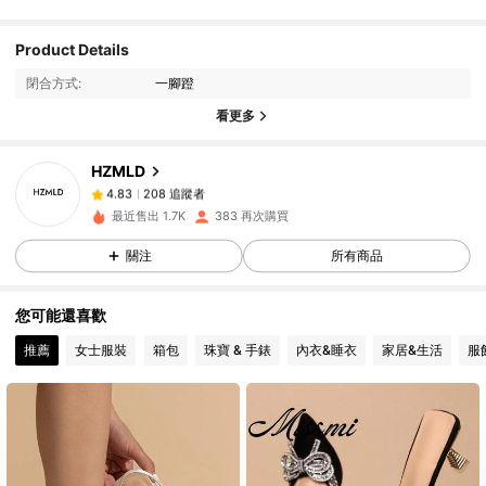
Product Details
208 追蹤者
4.83
閉合方式:
一腳蹬
208 追蹤者
4.83
看更多
208 追蹤者
4.83
208 追蹤者
4.83
HZMLD
208 追蹤者
4.83
最近售出 1.7K
383 再次購買
208 追蹤者
4.83
關注
所有商品
208 追蹤者
4.83
208 追蹤者
4.83
您可能還喜歡
208 追蹤者
4.83
推薦
女士服裝
箱包
珠寶 & 手錶
內衣&睡衣
家居&生活
服
208 追蹤者
4.83
208 追蹤者
4.83