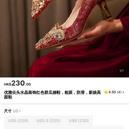
1/7
230
HK$
.00
优雅尖头水晶装饰红色群瓜婚鞋，粗跟，防滑，新娘高
4.50
(
4
)
跟鞋
尺寸
US
US5
(220)
US5.5
(225)
US6
(230)