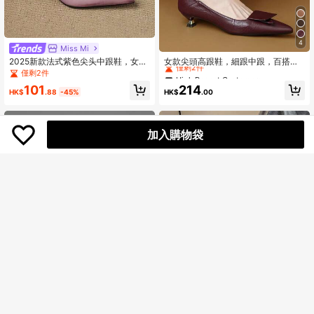
4
High Repeat Customers
Miss Mi
僅剩2件
2025新款法式紫色尖头中跟鞋，女士
女款尖頭高跟鞋，細跟中跟，百搭專
通勤工作鞋，春秋季，猫跟
業上班鞋，黑色，春/秋季
僅剩2件
High Repeat Customers
High Repeat Customers
僅剩2件
僅剩2件
101
214
HK$
.88
-45%
HK$
.00
High Repeat Customers
僅剩2件
加入購物袋
17