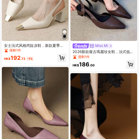
女士法式风格闭趾凉鞋，新款夏季粗
Miss Mi
跟方头后跟带设计鞋，优雅派对鞋
僅剩1件
2026新款復古瑪麗珍女鞋，法式低楦
厚跟高跟鞋，秋季
僅剩1件
192
HK$
.73
-1%
186
HK$
.00