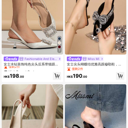
7
5
High Repeat Customers
Fashionable And Elegant High Heels
Miss Mi
僅剩2件
女士水钻装饰纯色尖头后系带猫跟露
女士尖头蝴蝶结优雅高跟穆勒鞋，猫
跟高跟鞋，时尚舒适，适合优雅派
跟鞋，优雅，女士高跟鞋，派对装扮
High Repeat Customers
High Repeat Customers
僅剩2件
对、宴会、晚礼服、秋冬季节穿着，
僅剩2件
僅剩2件
198
190
米色高跟鞋可搭配职业装，优雅大
HK$
.00
HK$
.00
High Repeat Customers
方。
僅剩2件