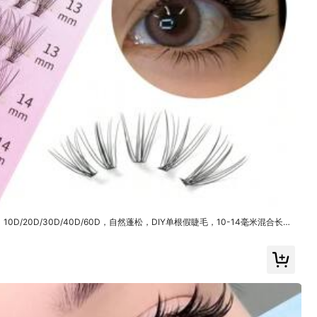
紡織品
箱包
鞋子
毛，10D/20D/30D/40D/60D，自然蓬松，DIY单根假睫毛，10-14毫米混合长
旅行化妆工具