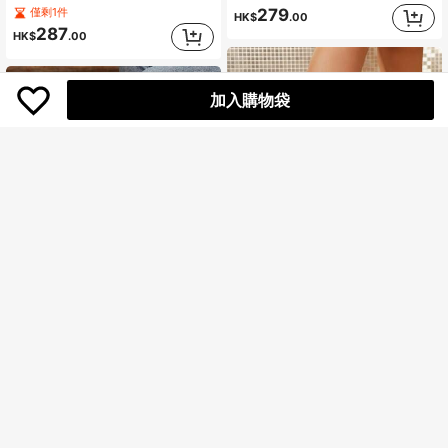
279
僅剩1件
HK$
.00
287
HK$
.00
加入購物袋
女士高跟厚底靴，纯色时尚优雅侧拉链粗跟踝靴，适合户外活动、春秋季节、派对等场合，多种颜色可选，尺码36-43
秋冬季女士加大码侧拉链踝靴，时尚百搭麂皮踝靴，适合秋冬季节穿着，女士靴子
僅剩1件
225
僅剩5件
HK$
.00
175
HK$
.00