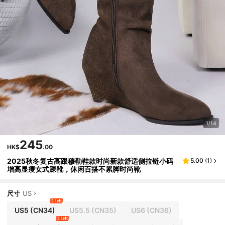
1/14
245
HK$
.00
2025秋冬复古高跟穆勒鞋款时尚新款舒适侧拉链小码
5.00
(
1
)
增高显瘦女式踝靴，休闲百搭不累脚时尚靴
尺寸
US
1 left
US5
(CN34)
US5.5
(CN35)
US6
(CN36)
1 left