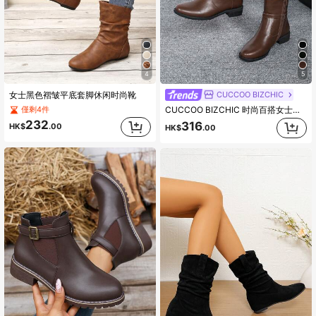
7K 追蹤者
4.91
4
5
CUCCOO BIZCHIC
女士黑色褶皱平底套脚休闲时尚靴
CUCCOO BIZCHIC 时尚百搭女士踝靴，棕色，粗跟，低帮，秋季新款，侧拉链，搭扣，短筒，圆头，舒适百搭，适合春假、复活节、圣诞节等各种场合穿着。
僅剩4件
232
316
HK$
.00
HK$
.00