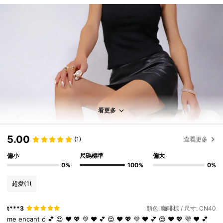
看更多
5.00
(1)
查看更多
偏小
尺碼標準
偏大
0%
100%
0%
超愛
(1)
t***3
顏色: 咖啡棕 / 尺寸: CN40
7K 追蹤者
4.91
me
encant
ó
💕
😍
♥️
💖
💜
❤️
💕
😍
♥️
💖
💜
❤️
💕
😍
♥️
💖
💜
❤️
💕