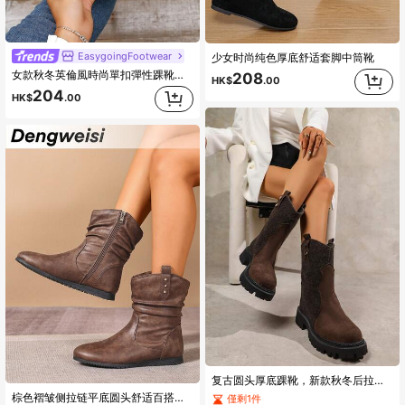
EasygoingFootwear
少女时尚纯色厚底舒适套脚中筒靴
女款秋冬英倫風時尚單扣彈性踝靴，舒適平底，長穿不疲累，透氣布料內裡，百搭多場合，經典設計，不擠腳，適合各種腳型，優雅踝靴
208
HK$
.00
204
HK$
.00
复古圆头厚底踝靴，新款秋冬后拉链绒面革厚底粗跟女靴
棕色褶皱侧拉链平底圆头舒适百搭中筒靴，适合办公室通勤、日常休闲穿着，四季皆宜。
僅剩1件