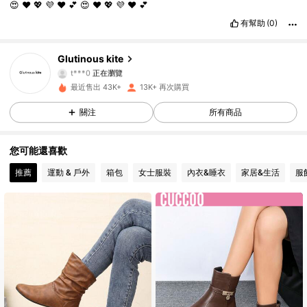
😍
♥️
💖
💜
❤️
💕
😍
♥️
💖
💜
❤️
💕
7K 追蹤者
4.91
有幫助
(0)
7K 追蹤者
4.91
Glutinous kite
t***0
正在瀏覽
7K 追蹤者
4.91
最近售出 43K+
13K+ 再次購買
關注
所有商品
7K 追蹤者
4.91
您可能還喜歡
7K 追蹤者
4.91
推薦
運動 & 戶外
箱包
女士服裝
內衣&睡衣
家居&生活
服
7K 追蹤者
4.91
7K 追蹤者
4.91
7K 追蹤者
4.91
7K 追蹤者
4.91