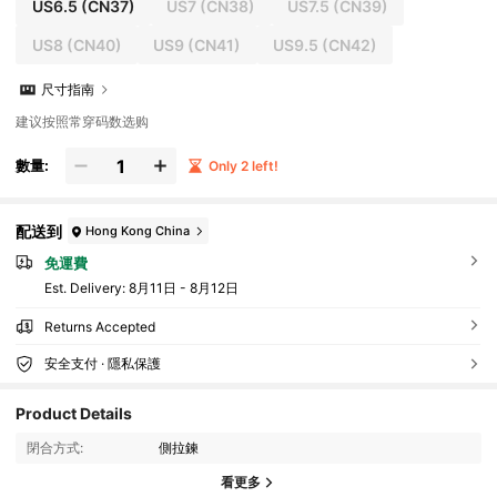
US6.5
(CN37)
US7
(CN38)
US7.5
(CN39)
US8
(CN40)
US9
(CN41)
US9.5
(CN42)
尺寸指南
建议按照常穿码数选购
數量:
Only 2 left!
配送到
Hong Kong China
免運費
​Est. Delivery:
8月11日 - 8月12日
Returns Accepted
安全支付 · 隱私保護
Product Details
閉合方式:
側拉鍊
看更多