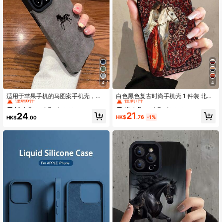
23K 追蹤者
4.96
23K 追蹤者
4.96
4
4
High Repeat Customers
High Repeat Customers
僅剩6件
僅剩1件
适用于苹果手机的马图案手机壳，兼
白色黑色复古时尚手机壳 1 件装 北欧
容 11、 13、Galaxy S23 Ultra，防水
复古地毯女王与骏马图案 黑色猫眼全
High Repeat Customers
High Repeat Customers
High Repeat Customers
High Repeat Customers
防震防摔防刮。
包手机壳 兼容 11/12/13/14/15/16 Pro
僅剩6件
僅剩6件
僅剩1件
僅剩1件
21
24
Max 防水防震防摔防刮花 周年纪念礼
HK$
.76
-1%
HK$
.00
High Repeat Customers
High Repeat Customers
物 派对生日 春季
僅剩6件
僅剩1件