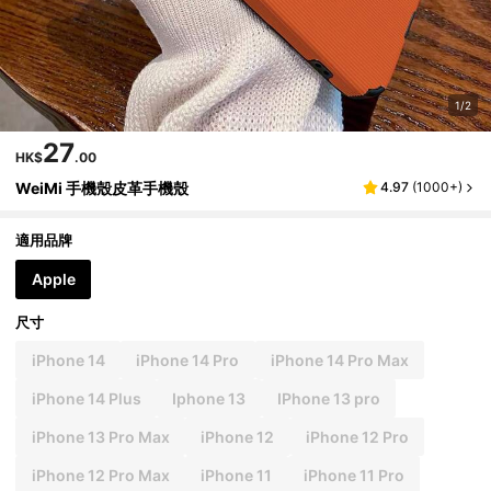
1/2
27
HK$
.00
WeiMi 手機殼皮革手機殼
4.97
(
1000+
)
適用品牌
Apple
尺寸
iPhone 14
iPhone 14 Pro
iPhone 14 Pro Max
iPhone 14 Plus
Iphone 13
IPhone 13 pro
iPhone 13 Pro Max
iPhone 12
iPhone 12 Pro
iPhone 12 Pro Max
iPhone 11
iPhone 11 Pro