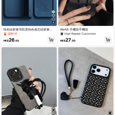
4
纯色硅胶奢华防震纯色液态硅胶奢华
WeiMi 手機殼手機殼
防震1件装液态硅胶防震高级手机壳，
僅剩1件
High Repeat Customers
兼容苹果 16/14/13/12/11/15 Pro Ma
26
27
x，兼容 12/13 Mini/14/15/16 Plus，
HK$
.00
HK$
.00
时尚天鹅绒保护手机壳，周年纪念礼
物/生日礼物