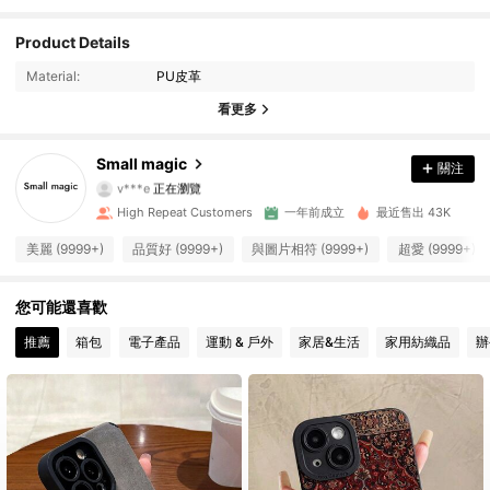
Product Details
23K 追蹤者
4.96
Material:
PU皮革
23K 追蹤者
4.96
看更多
23K 追蹤者
4.96
Small magic
關注
v***e
正在瀏覽
23K 追蹤者
4.96
High Repeat Customers
一年前成立
最近售出 43K
美麗 (9999+)
品質好 (9999+)
與圖片相符 (9999+)
超愛 (9999+)
23K 追蹤者
4.96
您可能還喜歡
23K 追蹤者
4.96
推薦
箱包
電子產品
運動 & 戶外
家居&生活
家用紡織品
辦
23K 追蹤者
4.96
23K 追蹤者
4.96
23K 追蹤者
4.96