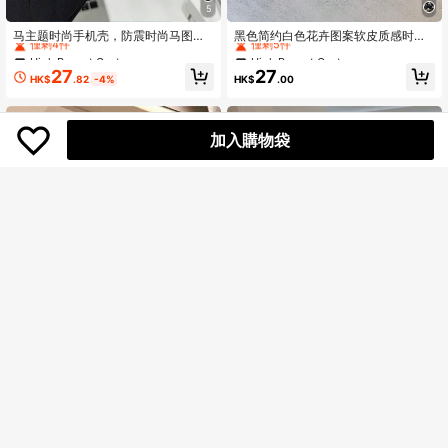
5
High Repeat Customers
High Repeat Customers
僅剩4件
僅剩5件
马主题时尚手机壳，防震时尚马图案
黑色简约白色花卉图案软皮质感时尚
手机壳，带挂绳，1个装，兼容 11/12/
手机壳 1 件装 新款简约花卉图案防水
High Repeat Customers
High Repeat Customers
High Repeat Customers
High Repeat Customers
13/14/12ProMax/13ProMax/14Pro
防摔防滑高品质软皮质感手机壳 + 时
僅剩4件
僅剩4件
僅剩5件
僅剩5件
27
27
Max/15/15Pro/15Plus/15ProMax/16/
尚心形仿皮挂绳 兼容苹果手机 送给朋
HK$
.82
-4%
HK$
.00
High Repeat Customers
High Repeat Customers
16Pro/16Plus/16ProMax，Galaxy S
友、家人、情侣、生日、节日、周年
僅剩4件
僅剩5件
20/FE/A71/U22/A52/A53/A32/A04/
纪念日的绝佳礼物 国际版 非国内版
A13/A24/A33/A34/A54，防水防震
防摔防刮，生日礼物/派对礼物
加入購物袋
High Repeat Customers
GUCADI
僅剩1件
奢华真皮可爱小熊元素防震时尚手机
壳，高级保护套，1个装，Gucadi泼
High Repeat Customers
High Repeat Customers
墨3D咖啡熊真皮手机壳，兼容苹果 1
僅剩1件
僅剩1件
37
6/15/14/13/12/11系列，可爱卡通卡
HK$
.61
-1%
1个闪亮亮片水钻奢华TPU时尚猫咪花
High Repeat Customers
哇伊大窗口防震手机保护套，防水防
卉图案INS全屏手机防震保护壳，带蝴
僅剩2件
僅剩1件
摔防刮，春季妈妈生日派对礼物
蝶结串珠挂绳配件，兼容 17/17 Air/17
39
Pro/17 Pro Max、16、16 Pro、16 Pl