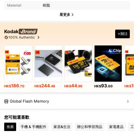
Material:
樹脂
看更多
Kodak
關注
100% Authentic
186
244
44
93
1
HK$
.70
HK$
.48
HK$
.96
HK$
.00
HK$
Global Flash Memory
您可能還喜歡
推薦
手機 & 手機配件
家居&生活
辦公和學習用品
家電產品
工