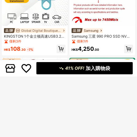
Global Digital Boutique Store
Samsung
KINGSTON 1个金士顿高速USB3.2闪
Samsung 三星 990 PRO SSD NVMe
存盘，大容量32GB/64GB/128GB/25
M.2 2280 PCIe Gen 4*4 MLC 固态
僅剩3件
僅剩1件
6GB，适用于汽车、电脑、商务办公
硬盘，1TB/2TB/4TB 容量，NVMe 2.
108
4,250
等多种场景。
0 接口，适用于笔记本电脑和台式
HK$
.30
-7%
HK$
.00
机，最高读写速度可达 7450MB/s
加入購物袋
41% OFF!
Lenovo
Lenovo 联想 U3 V30 4K 超高清 Mic