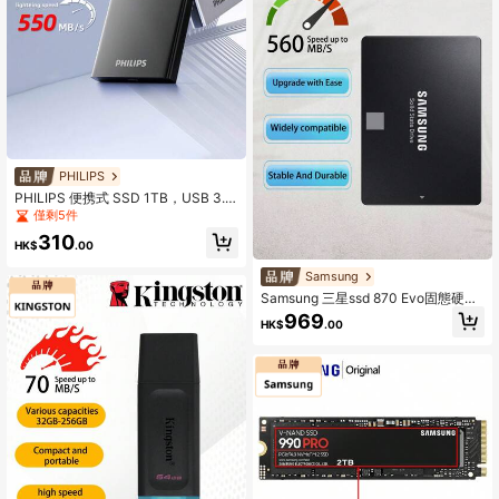
PHILIPS
PHILIPS 便携式 SSD 1TB，USB 3.2
外置固态硬盘，读取速度高达 550M
僅剩5件
B/S，适合游戏、学生和专业人士
310
HK$
.00
Samsung
Samsung 三星ssd 870 Evo固態硬盤
250gb / 500gb / 1tb筆記本電腦桌面
969
HK$
.00
2.5英寸sata硬盤