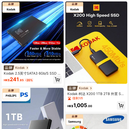
Kodak
Kodak 2.5英寸SATA3 6Gb/S SSD X
120 Pro 128GB 256GB 512GB 1TB
241
HK$
.85
-20%
固态硬盘，适用于笔记本电脑和台式
机
Kodak
Kodak 柯达 X200 1TB 2TB 外置 SS
D Type-C 硬盘闪存 USB3.2 450Mb/
僅剩1件
S 便携式 SSD 128GB 256GB 512GB
1,005
迷你 PSSD 适用于笔记本电脑、台式
HK$
.00
机、移动设备