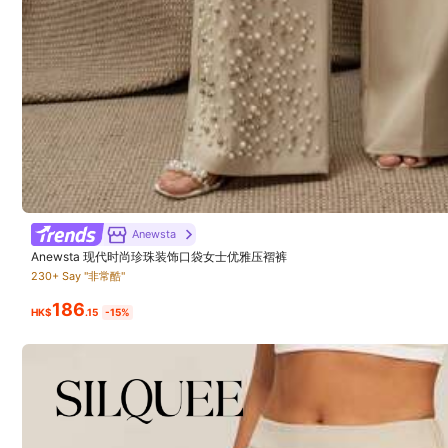
4.90
(500+)
偏小
7%
好的布料
(61)
會回購
(4)
沒有氣味
(41)
Anewsta
Anewsta 现代时尚珍珠装饰口袋女士优雅压褶裤
230+ Say "非常酷"
186
HK$
.15
-15%
c***i
超推~不入手對不起自己~