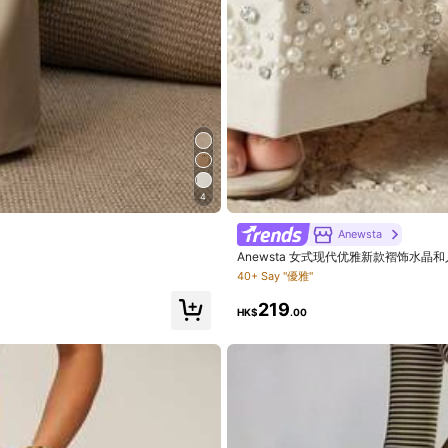
尺碼標準
89%
4
物流快
(7)
優雅
(10)
冬裝
(10)
Anewsta
Anewsta 女式现代优雅新款褶饰水晶
40+ Say "優雅"
219
HK$
.00