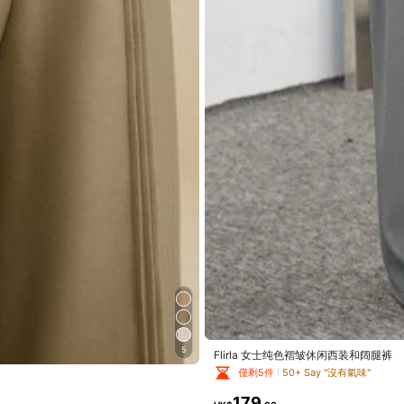
5
Flirla 女士纯色褶皱休闲西装和阔腿裤
僅剩5件
50+ Say "沒有氣味"
179