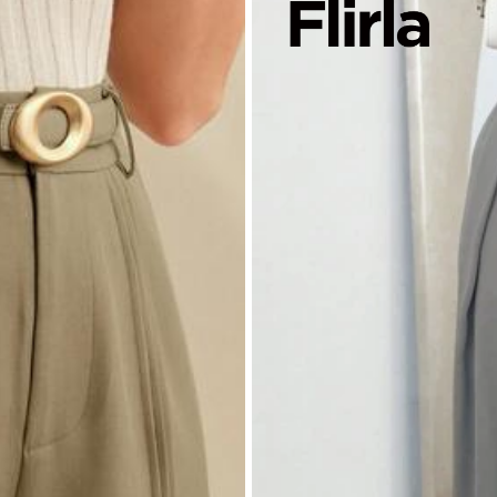
臀圍:
90.0
織面料
% 滌綸, 20% 粘膠纖維
看更多