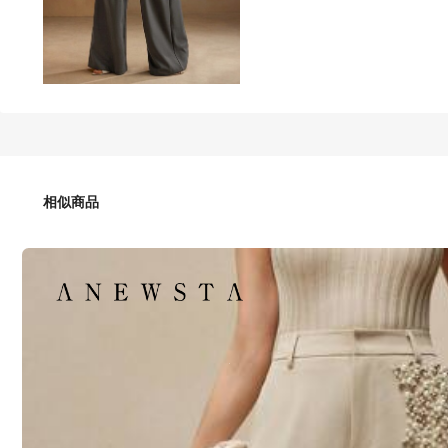
194
-15%
HK$
.65
HK$229.00
訂單滿 HK$274.46 打 15% 折扣
Limited Time Price Drop
相似商品
Anewsta 寬鬆直筒雙摺鬆緊褲，優雅套裝褲，具有飄逸
尺寸
US