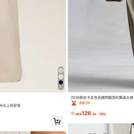
6
2026新款卡其色高腰阔腿宽松飘逸女
僅剩1件
慶外出上班穿搭
126
HK$
.34
-15%