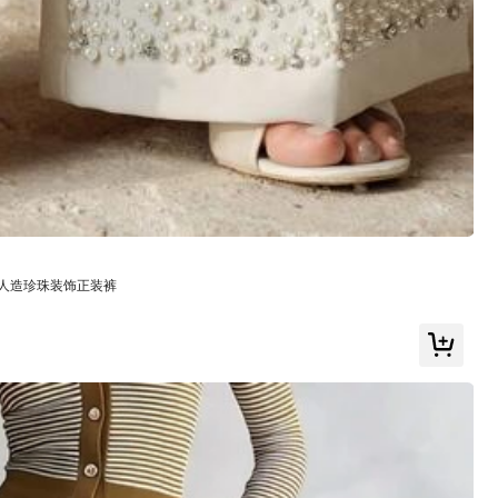
查看更多
偏大
4%
正式場合
(7)
華麗的
(10)
超愛
(40)
和人造珍珠装饰正装裤
顏色: 灰色 / 尺寸: M