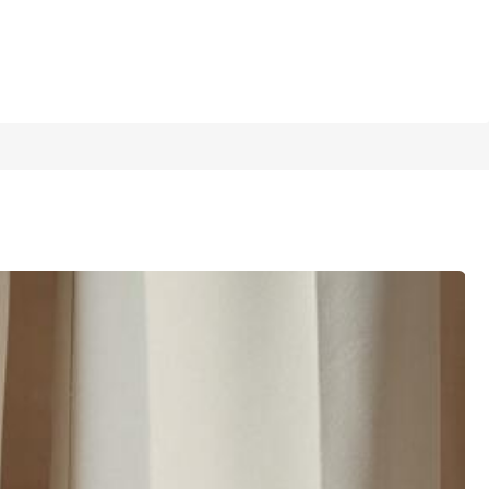
1/7
4.90
(
500+
)