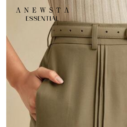
模特穿著:
S
身高:
171.0
胸圍:
89.0
腰圍:
63.0
Product Details
Material:
梭
Composition:
80