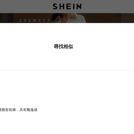
尋找相似
，優雅套裝褲，具有飄逸感