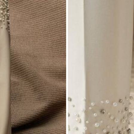
8/10
(L)
12
(XL)