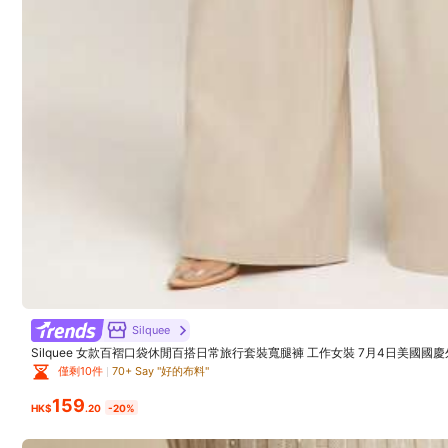
t***a
質感很好，會持續回購👍🏻👍🏻👍🏻
Silquee
Silquee 女款百褶口袋休閒百搭日常旅行套裝寬腿褲 工作女裝 7月4日美國國
僅剩10件
70+ Say "好的布料"
159
HK$
.20
-20%