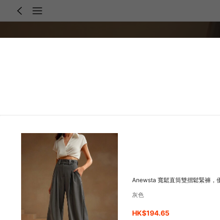
Anewsta 寬鬆直筒雙摺鬆緊褲
灰色
HK$194.65