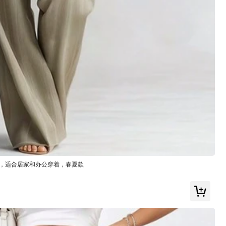
有幫助
(0)
顏色: 灰色 / 尺寸: L
有幫助
(0)
裤，适合居家和办公穿着，春夏款