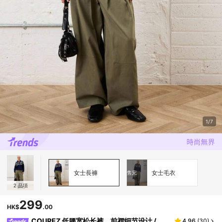
1/7
女士長褲
女士毛衣
售完
2
品項
299
HK$
.00
COUREZ 低腰宽松长裤，前褶细节设计 /
4.96
(
30
)