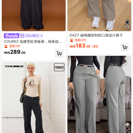
DAZY 抽绳腰部和斜口袋设计裤子
COUREZ
僅剩3件
COUREZ 低腰宽松滑板裤，细条纹设
183
计，Y2K街头风，可爱宽松秋冬假日
僅剩1件
HK$
.59
-3%
新年女装，优雅百搭。
289
HK$
.00