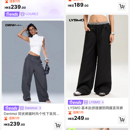
僅剩1件
189
239
HK$
.00
HK$
.00
COUREZ
LYSMO
LYSMO 基本款拼接腰部阔腿直筒裤
Denimoi
僅剩1件
Denimoi 筒状裤腿时尚个性下装筒状
249
裤
僅剩1件
HK$
.00
239
HK$
.00