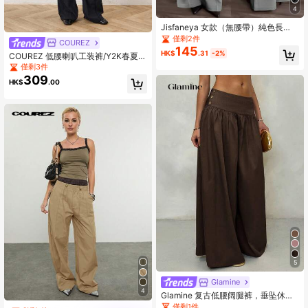
4
Jisfaneya 女款（無腰帶）純色長
褲，附側口袋與拉鍊，優雅休閒，適
僅剩2件
COUREZ
合辦公室與通勤
145
HK$
.31
-2%
COUREZ 低腰喇叭工装裤/Y2K春夏外
出工装裤
僅剩3件
309
HK$
.00
5
Glamine
4
Glamine 复古低腰阔腿裤，垂坠休闲
女裤
僅剩1件