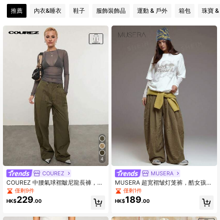
推薦
內衣&睡衣
鞋子
服飾裝飾品
運動 & 戶外
箱包
珠寶 &
191K 追蹤者
4.78
4
COUREZ
MUSERA
COUREZ 中腰氣球褶皺尼龍長褲，可
MUSERA 超宽褶皱灯笼裤，酷女孩舒
調腰帶，Y2K 春季女裝，街頭風抽繩
适可爱户外探险风，Y2K风格，春夏
僅剩9件
僅剩1件
棕色長褲，外出穿搭，音樂節穿搭，
休闲度假风
229
189
HK$
.00
HK$
.00
度假穿搭，夏季假期穿搭，旅行穿搭