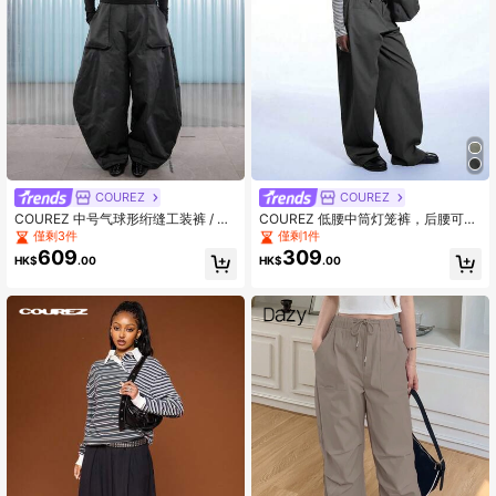
COUREZ
COUREZ
COUREZ 中号气球形绗缝工装裤 / Y2
COUREZ 低腰中筒灯笼裤，后腰可调
K 秋冬女装 冬季外出灰色长裤 女式派
节系带设计 / Y2K 春季女装街头风米
僅剩3件
僅剩1件
对新年装
色长裤，适合外出、派对、锐舞派
609
309
HK$
.00
HK$
.00
对、音乐节等场合，夏季百搭单品