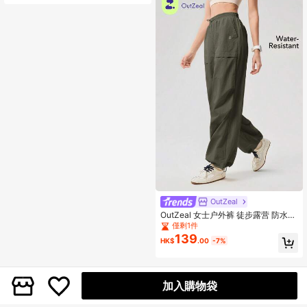
OutZeal
OutZeal 女士户外裤 徒步露营 防水轻
便 可调节腰围 阔腿运动裤
僅剩1件
139
HK$
.00
-7%
加入購物袋