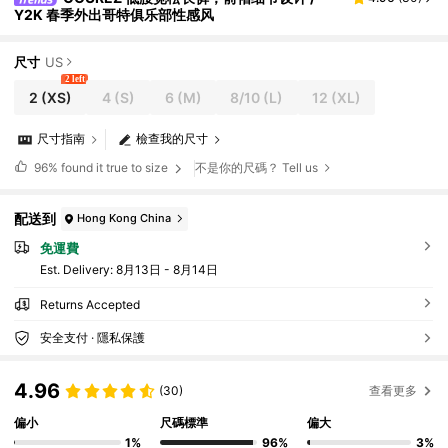
Y2K 春季外出哥特俱乐部性感风
尺寸
US
2 left
2
(XS)
4
(S)
6
(M)
8/10
(L)
12
(XL)
尺寸指南
檢查我的尺寸
96%
found it true to size
不是你的尺碼？ Tell us
配送到
Hong Kong China
免運費
​Est. Delivery:
8月13日 - 8月14日
Returns Accepted
安全支付 · 隱私保護
4.96
(30)
查看更多
偏小
尺碼標準
偏大
1%
96%
3%