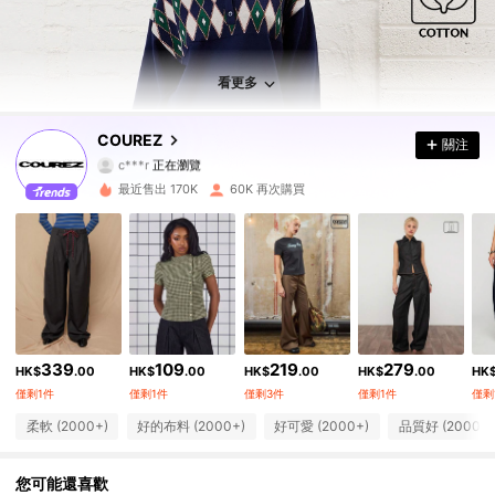
191K 追蹤者
4.78
191K 追蹤者
4.78
看更多
191K 追蹤者
4.78
COUREZ
關注
c***r
正在瀏覽
191K 追蹤者
4.78
最近售出 170K
60K 再次購買
191K 追蹤者
4.78
191K 追蹤者
4.78
191K 追蹤者
4.78
339
109
219
279
191K 追蹤者
4.78
HK$
.00
HK$
.00
HK$
.00
HK$
.00
HK
僅剩1件
僅剩1件
僅剩3件
僅剩1件
僅剩
191K 追蹤者
4.78
柔軟 (2000+)
好的布料 (2000+)
好可愛 (2000+)
品質好 (2000+)
191K 追蹤者
4.78
您可能還喜歡