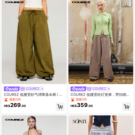
COUREZ
COUREZ
COUREZ 低腰宽松气球降落伞裤 / Y2
COUREZ 低腰宽松灯笼裤，带扣细节
K 春季女装宽松绿色长裤外出装扮音
/ Y2K 风格外出阔腿裤，适合秋季和
僅剩3件
僅剩1件
乐节装扮演唱会装扮夏季女装夏季长
冬季女士外出穿着
269
359
HK$
.00
HK$
.00
裤