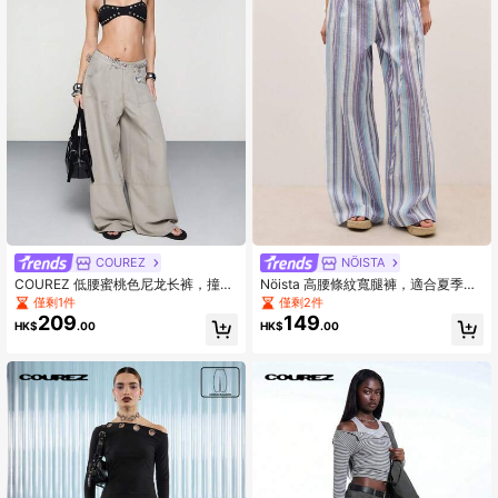
COUREZ
NÖISTA
COUREZ 低腰蜜桃色尼龙长裤，撞色
Nöista 高腰條紋寬腿褲，適合夏季、
缝线设计 / Y2K 夏季女装下装，适合
秋季、海灘與度假。
僅剩1件
僅剩2件
外出、派对、节日等各种场合，是夏
209
149
HK$
.00
HK$
.00
季和春季女性的理想选择。