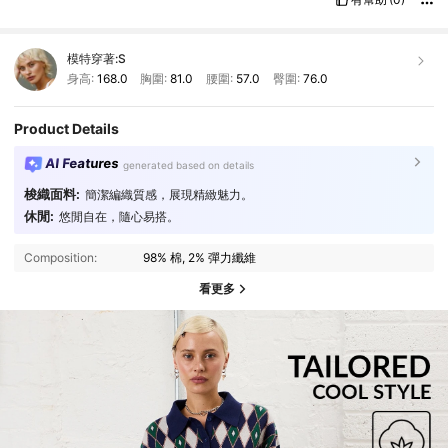
模特穿著:
S
身高:
168.0
胸圍:
81.0
腰圍:
57.0
臀圍:
76.0
Product Details
AI Features
generated based on details
梭織面料:
簡潔編織質感，展現精緻魅力。
休閒:
悠閒自在，隨心易搭。
Composition:
98% 棉, 2% 彈力纖維
看更多