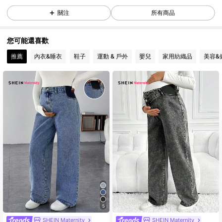
關注
所有商品
481K 追蹤者
4.88
您可能還喜歡
481K 追蹤者
4.88
推薦
內衣&睡衣
鞋子
運動 & 戶外
嬰兒
家用紡織品
美容&
481K 追蹤者
4.88
481K 追蹤者
4.88
481K 追蹤者
4.88
481K 追蹤者
4.88
5
SHEIN Maternity
SHEIN Maternity