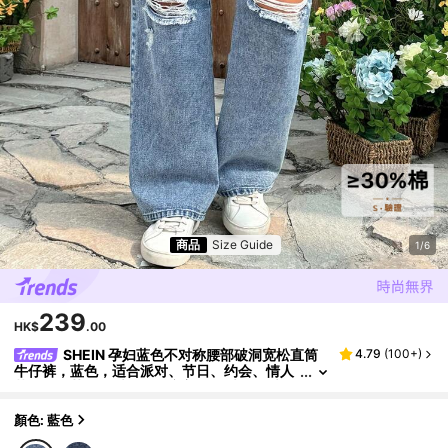
商品
Size Guide
1/6
239
HK$
.00
SHEIN 孕妇蓝色不对称腰部破洞宽松直筒
4.79
(
100+
)
牛仔裤，蓝色，适合派对、节日、约会、情人
节、下午茶、夏季、全年穿着、春季、夏季假
期、适合夏季、蓝色夏季、度假女性、复活节、春
季、西部风、女性办公室、锐舞派对、迎婴派对、
顏色: 藍色
田园风、乡村女性、时尚、优雅女性、海滩、毕业