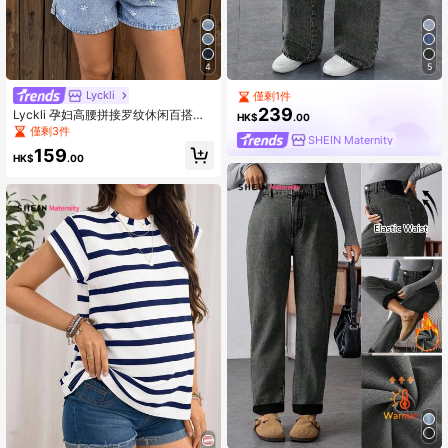
4
5
Lyckli
僅剩1件
239
Lyckli 孕妇高腰拼接罗纹休闲百搭牛
HK$
.00
仔短裤，适合春夏、嘉年华、通勤、
僅剩3件
SHEIN Maternity
度假、毕业典礼等场合，时尚又充满Y
159
2K风格，可爱街头风，适合派对、婚
HK$
.00
礼、商务休闲等各种场合。这款舒适
浅色水洗孕妇牛仔短裤饰有甜美雏菊
刺绣，提供孕妇腹部支撑，是复活节
的理想之选。蓝色款，款式多样，适
合各种场合。