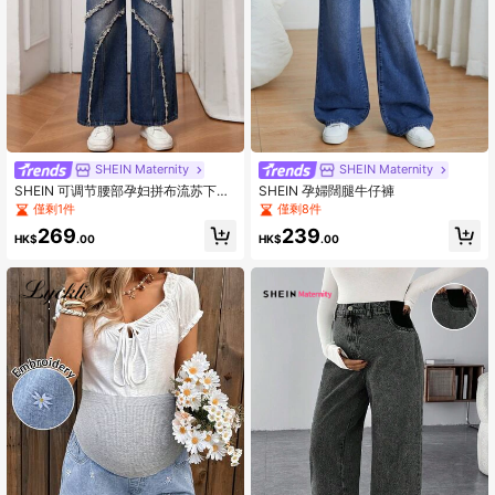
SHEIN Maternity
SHEIN Maternity
SHEIN 可调节腰部孕妇拼布流苏下摆
SHEIN 孕婦闊腿牛仔褲
休闲喇叭牛仔裤
僅剩1件
僅剩8件
269
239
HK$
.00
HK$
.00