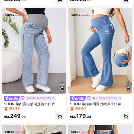
HK$
.00
HK$
.00
物之选。
SHEIN Maternity
SHEIN Maternity
SHEIN 孕妇宽松破洞直筒牛仔裤，蓝
SHEIN 孕婦休閑彈力喇叭牛仔褲，藍
色
色
僅剩5件
僅剩1件
249
179
HK$
.00
HK$
.00