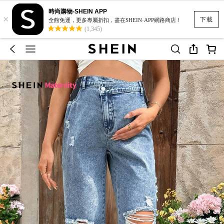
時尚購物-SHEIN APP
×
下載
全館免運，更多專屬折扣，盡在SHEIN·APP網路商店！
(1,345)