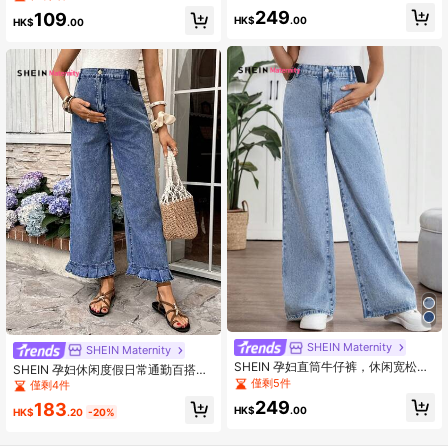
年、感恩节、通勤、度假、毕业典礼
249
109
等场合，时尚百搭，可爱街头风，适
HK$
.00
HK$
.00
合派对、婚礼、商务休闲等场合。透
气牛仔阔腿牛仔裤，弹性腰带，棉质
亲肤，宽松版型，蓝色牛仔裤，透气
舒适，休闲直筒，简约百搭。
SHEIN Maternity
SHEIN Maternity
SHEIN 孕妇直筒牛仔裤，休闲宽松，
SHEIN 孕妇休闲度假日常通勤百搭高
蓝色，母亲节礼物，纳什维尔乡村音
腰褶皱荷叶边宽松牛仔裤春夏嘉年华
僅剩5件
僅剩4件
乐节伊比沙岛度假早午餐，母亲节礼
服装通勤度假毕业时尚Y2K可爱街头
249
183
物
HK$
.00
风派对婚礼优雅商务休闲假日
HK$
.20
-20%