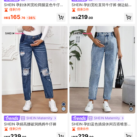
SHEIN 孕妇休闲宽松阔腿蓝色牛仔裤
SHEIN 孕妇宽松直筒牛仔裤 侧边贴片
女牛仔裤宽松牛仔裤休闲宽松阔腿裤
妈妈牛仔裤 黑色
僅剩1件
僅剩3件
蓝色女直筒牛仔裤感恩节宽腰
165
219
HK$
.76
-36%
HK$
.00
SHEIN Maternity
SHEIN Maternity
SHEIN 孕婦高腰破洞媽媽牛仔褲
SHEIN 孕妇蓝色插袋休闲百搭锥形卷
边牛仔裤，夏季女装，适合派对、假
僅剩2件
僅剩6件
日、约会、情人节、下午茶等场合，
239
229
也适合春夏度假海滩穿搭，母亲节礼