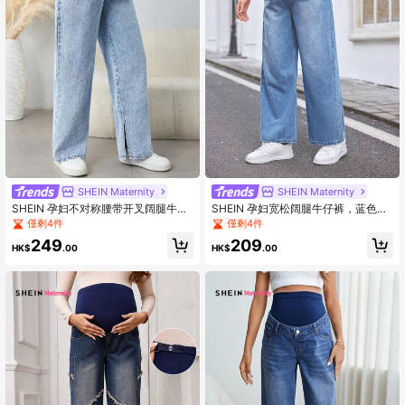
SHEIN Maternity
SHEIN Maternity
SHEIN 孕妇不对称腰带开叉阔腿牛仔
SHEIN 孕妇宽松阔腿牛仔裤，蓝色，
裤秋季妈妈牛仔裤
夏季波西米亚风妈妈阔腿牛仔裤
僅剩4件
僅剩4件
249
209
HK$
.00
HK$
.00