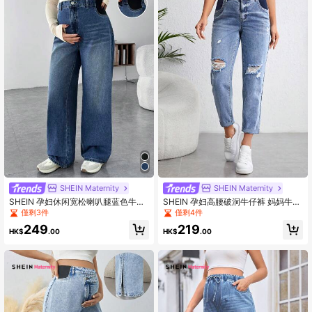
SHEIN Maternity
SHEIN Maternity
SHEIN 孕妇休闲宽松喇叭腿蓝色牛仔
SHEIN 孕妇高腰破洞牛仔裤 妈妈牛仔
裤妈妈牛仔裤
裤
僅剩3件
僅剩4件
249
219
HK$
.00
HK$
.00