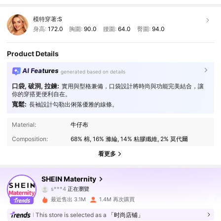
模特穿著:
S
身高:
172.0
胸圍:
90.0
腰圍:
64.0
臀圍:
94.0
Product Details
AI Features
generated based on details
口袋, 破洞, 拉鍊:
實用與型格兼備，口袋設計將時尚與功能完美結合，讓
你的穿搭更便利自在。
寬鬆:
長袖設計勾勒出俐落優雅的線條。
481K 追蹤者
4.88
Material:
牛仔布
Composition:
68% 棉, 16% 滌綸, 14% 粘膠纖維, 2% 莫代爾
481K 追蹤者
4.88
看更多
481K 追蹤者
4.88
SHEIN Maternity
481K 追蹤者
4.88
最近售出 3.1M
1.4M 再次購買
481K 追蹤者
4.88
This store is selected as a
「时尚店铺」