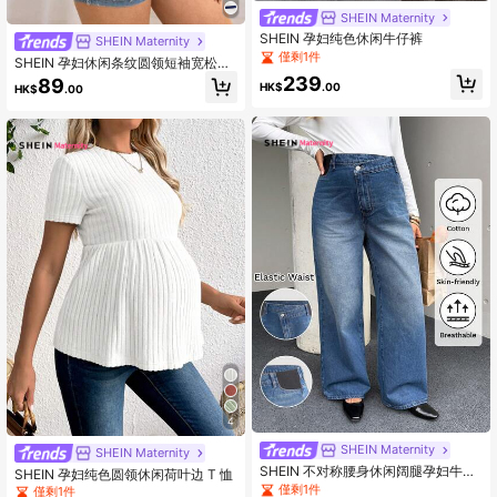
SHEIN Maternity
SHEIN 孕妇纯色休闲牛仔裤
SHEIN Maternity
僅剩1件
SHEIN 孕妇休闲条纹圆领短袖宽松T
恤，夏季
239
89
HK$
.00
HK$
.00
4
SHEIN Maternity
SHEIN Maternity
SHEIN 不对称腰身休闲阔腿孕妇牛仔
SHEIN 孕妇纯色圆领休闲荷叶边 T 恤
裤，适合冬季、春季、圣诞节、新
僅剩1件
僅剩1件