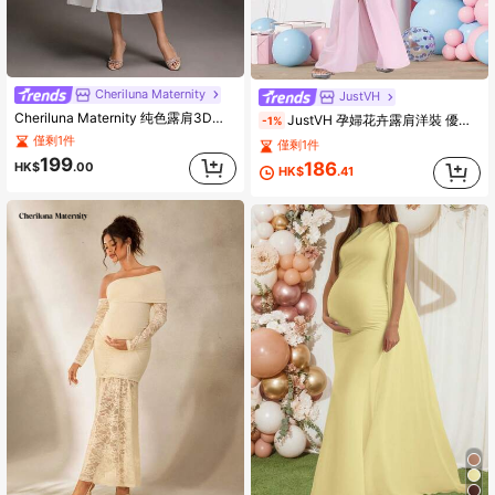
Cheriluna Maternity
JustVH
Cheriluna Maternity 纯色露肩3D立体花卉优雅孕妇写真连衣裙
JustVH 孕婦花卉露肩洋裝 優雅雪紡開衩裙擺長裙 適合嬰兒洗禮拍照 粉色秋季款
-1%
僅剩1件
僅剩1件
199
186
HK$
.00
HK$
.41