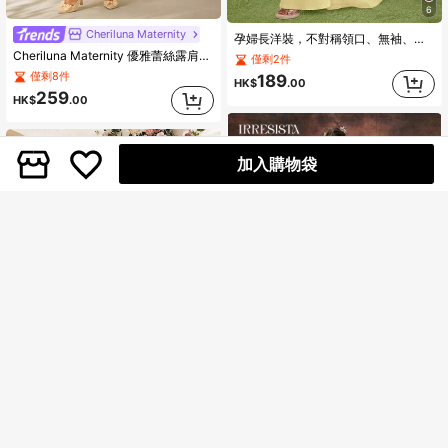
6
Cheriluna Maternity
孕婦長洋裝，不對稱領口、無袖、彈性針織面料、修身魚尾喇叭裙擺，優雅正式秋季款
Cheriluna Maternity 優雅蕾絲露肩透視長袖孕婦攝影禮服/長裙
僅剩2件
僅剩8件
189
HK$
.00
259
HK$
.00
加入購物袋
Irresista
JustVH
Irresista Dressalisa 優雅露肩孕婦禮服，燈籠袖與飄逸薄紗 A 字裙擺，適合嬰兒洗禮、新娘派對聚會穿著