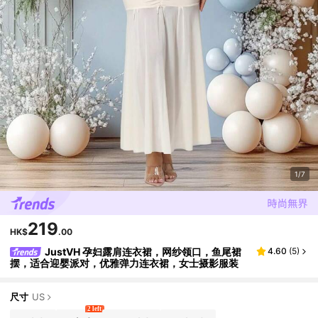
1/7
219
HK$
.00
JustVH 孕妇露肩连衣裙，网纱领口，鱼尾裙
4.60
(
5
)
摆，适合迎婴派对，优雅弹力连衣裙，女士摄影服装
尺寸
US
2 left