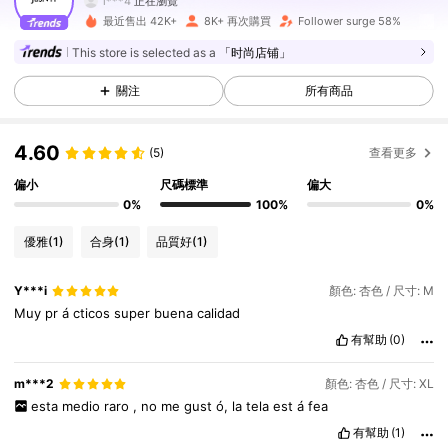
l***4
正在瀏覽
10K 追蹤者
4.86
最近售出 42K+
8K+ 再次購買
Follower surge 58%
This store is selected as a
「时尚店铺」
10K 追蹤者
4.86
關注
所有商品
10K 追蹤者
4.86
4.60
(5)
查看更多
10K 追蹤者
4.86
偏小
尺碼標準
偏大
0%
100%
0%
10K 追蹤者
4.86
優雅
(1)
合身
(1)
品質好
(1)
10K 追蹤者
4.86
Y***i
顏色: 杏色 / 尺寸: M
Muy
pr
á
cticos
super
buena
calidad
10K 追蹤者
4.86
有幫助
(0)
10K 追蹤者
4.86
m***2
顏色: 杏色 / 尺寸: XL
esta
medio
raro
,
no
me
gust
ó,
la
tela
est
á
fea
有幫助
(1)