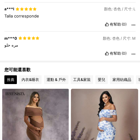
a***l
顏色: 杏色 / 尺寸: L
Talla
corresponde
有幫助
(0)
m***0
顏色: 杏色 / 尺寸: M
مره
حلو
有幫助
(0)
您可能還喜歡
推薦
內衣&睡衣
運動 & 戶外
工具&家裝
嬰兒
家用紡織品