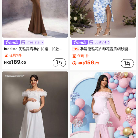
Irresista
JustVH
Irresista 优雅露肩孕妇长裙，长款褶皱袖，鱼尾裙摆，针织面料，弹力舒适
孕婦優雅花卉印花露肩網紗開衩洋裝 夏季孕婦裙 適用於寶寶迎新派對、拍照、海灘、度假、秋季
-1%
僅剩3件
僅剩1件
189
156
HK$
.00
HK$
.73