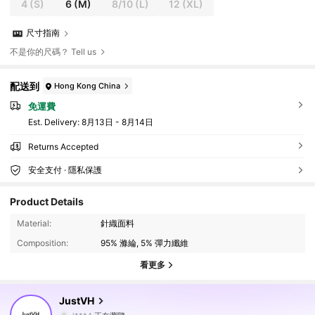
4
(S)
6
(M)
8/10
(L)
12
(XL)
尺寸指南
不是你的尺碼？ Tell us
配送到
Hong Kong China
免運費
​Est. Delivery:
8月13日 - 8月14日
Returns Accepted
安全支付 · 隱私保護
Product Details
10K 追蹤者
4.86
Material:
針織面料
Composition:
95% 滌綸, 5% 彈力纖維
10K 追蹤者
4.86
看更多
10K 追蹤者
4.86
JustVH