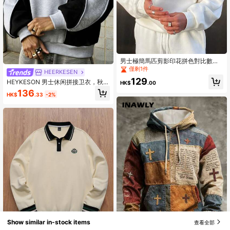
男士極簡馬匹剪影印花拼色對比數位
薄款長袖圓領運動衫，春秋款
僅剩1件
HEERKESEN
129
HEYKESON 男士休闲拼接卫衣，秋季
HK$
.00
新款，长袖上衣
136
HK$
.33
-2%
Show similar in-stock items
查看全部