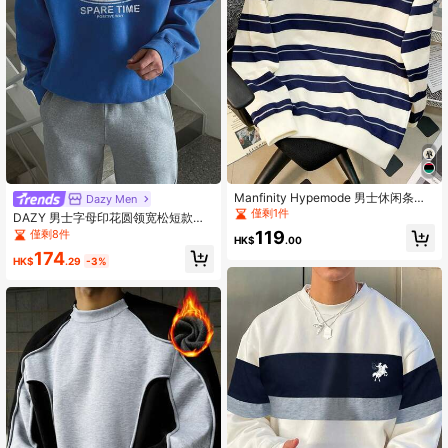
295K 追蹤者
4.91
295K 追蹤者
4.91
Manfinity Hypemode 男士休闲条纹
Dazy Men
套头卫衣，简约百搭
僅剩1件
DAZY 男士字母印花圆领宽松短款卫
衣，秋冬
僅剩8件
119
HK$
.00
174
HK$
.29
-3%