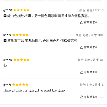
g***0
顏色: 彩色 / 尺寸: S
綠白色橫紋相間，男士撞色圓領套頭長袖衛衣價格實惠。
有幫助
(0)
k***r
顏色: 彩色 / 尺寸: XXL
質量還可以
剪裁如圖示
色彩無色差
價格優惠可
有幫助
(0)
8***5
顏色: 彩色 / 尺寸: XL
👍
有幫助
(0)
g***l
顏色: 彩色 / 尺寸: L
جميل
جدا
انصح
به
كل
شي
من
شي
ان
جميل
有幫助
(0)