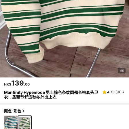
1/5
139
HK$
.00
Manfinity Hypemode 男士撞色条纹圆领长袖套头卫
4.73
(
91
)
衣，圣诞节舒适秋冬外出上衣
顏色: 彩色