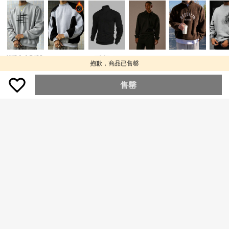
5
INAWLY 男士艺术复古拼接印花连帽
衫，色彩鲜艳，穿着舒适，耶稣十字
僅剩1件
Manfinity Hypemode 男士撞色拼接
架信仰图案长袖卫衣，适合日常穿着
纽扣前开襟休闲套头卫衣，秋季款，
159
僅剩1件
HK$
.00
长袖上衣
149
HK$
.00
抱歉，商品已售罄
售罄
男士休闲时尚百搭撞色学院风舒适半
拉链长袖卫衣，秋冬款
僅剩1件
HIMLAND