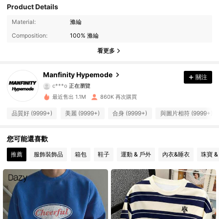
Product Details
295K 追蹤者
4.91
Material:
滌綸
Composition:
100% 滌綸
295K 追蹤者
4.91
看更多
295K 追蹤者
4.91
Manfinity Hypemode
關注
c***o
正在瀏覽
295K 追蹤者
4.91
最近售出 1.1M
860K 再次購買
295K 追蹤者
4.91
品質好 (9999+)
美麗 (9999+)
合身 (9999+)
與圖片相符 (9999+)
295K 追蹤者
4.91
您可能還喜歡
推薦
服飾裝飾品
箱包
鞋子
運動 & 戶外
內衣&睡衣
珠寶 &
295K 追蹤者
4.91
295K 追蹤者
4.91
295K 追蹤者
4.91