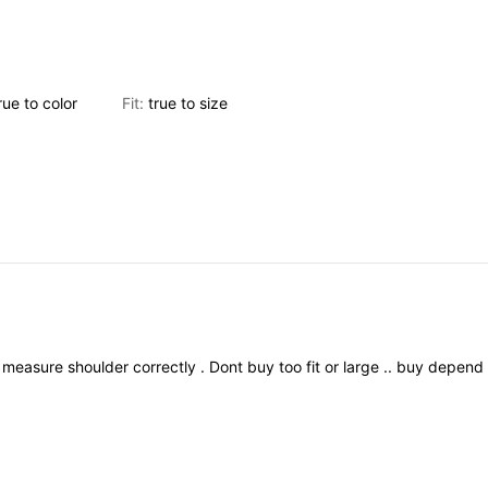
rue
to
color
Fit:
true
to
size
t
measure
shoulder
correctly
.
Dont
buy
too
fit
or
large
..
buy
depend