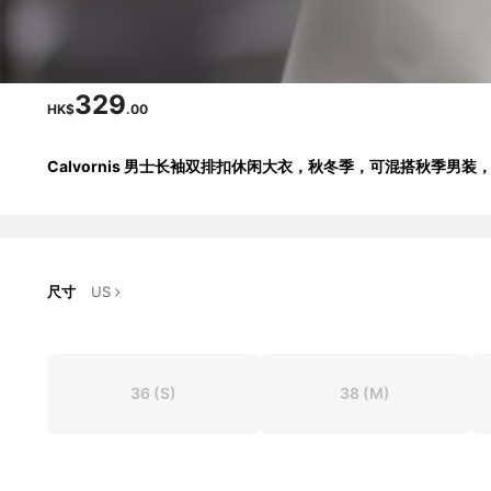
329
HK$
.00
Calvornis 男士长袖双排扣休闲大衣，秋冬季，可混搭秋季
尺寸
US
36
(S)
38
(M)