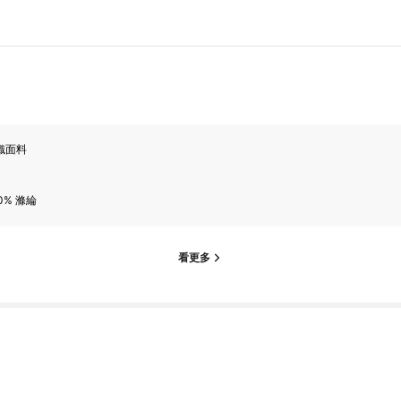
織面料
0% 滌綸
看更多