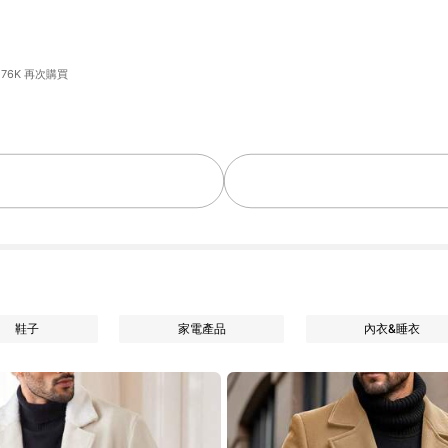
76K 再次購買
鞋子
家電產品
內衣&睡衣