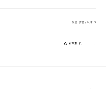
顏色: 杏色 / 尺寸: S
有幫助
(1)