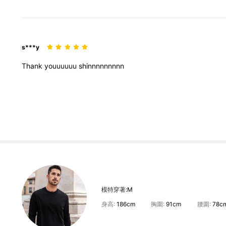
s***y
Thank
youuuuuu
shinnnnnnnnn
模特穿著:
M
身高:
186cm
胸圍:
91cm
腰圍:
78c
17K 追蹤者