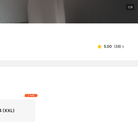
1/9
5.00
(
38
)
3 left
4
(XXL)