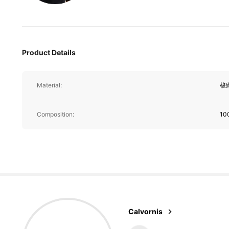
4.76
Product Details
17K 追蹤者
4.76
Material:
梭
Composition:
10
17K 追蹤者
4.76
Calvornis