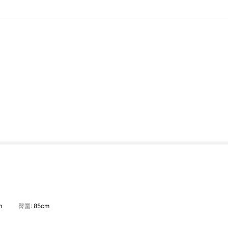
m
臀圍:
85cm