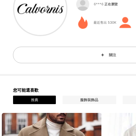
17K 追蹤者
4.76
最近售出 530K
17K 追蹤者
4.76
關注
您可能還喜歡
17K 追蹤者
4.76
推薦
服飾裝飾品