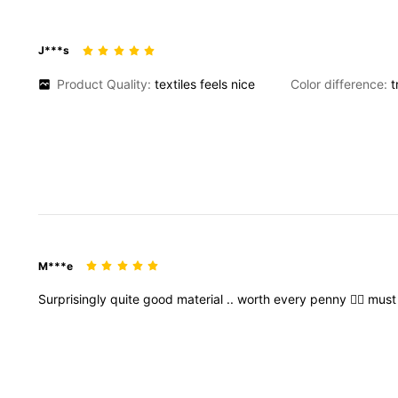
J***s
Product Quality:
textiles
feels
nice
Color difference:
t
M***e
Surprisingly
quite
good
material
..
worth
every
penny
👍🏻
mus