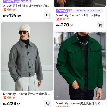
Airaco
Airaco 男士时尚纯色翻领长袖休闲大
衣，秋冬
僅剩9件
Manfinity CasualCool
439
Manfinity CasualCool 男士休闲贴袋
HK$
.00
长袖单排扣大衣，秋冬款
僅剩1件
279
HK$
.00
Manfinity Homme 男士灰色素色前開
鈕扣口袋休閒長袖羊毛混紡大衣，厚
僅剩4件
實保暖面料，適合秋冬冬季，端莊得
229
Manfinity Homme 男士长袖休闲简约
體，適用工作與日常通勤
HK$
.00
纯色大衣，秋冬款