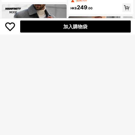
僅剩1件
249
HK$
.00
加入購物袋
Manfinity Mode
Manfinity Mode 男士休闲单排扣翻领
羊毛混纺大衣，秋冬季羊绒羊毛灰色
僅剩1件
Manfinity CasualCool
大衣，复古风格，适合日常休闲、周
309
Manfinity CasualCool 男士成熟休闲
末旅行、户外活动、探险旅行、轻松
HK$
.00
风灰色翻领纽扣长袖大衣，适合万圣
的工作环境或半正式场合，可作为男
僅剩1件
节、圣诞节、日常出行和商务场合。
友/丈夫礼物、周年纪念/生日礼物、派
219
对礼物、圣诞节礼物、新年礼物、婚
HK$
.00
礼礼物。