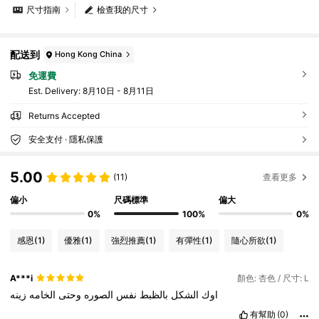
尺寸指南
檢查我的尺寸
配送到
Hong Kong China
免運費
​Est. Delivery:
8月10日 - 8月11日
Returns Accepted
安全支付 · 隱私保護
5.00
(11)
查看更多
偏小
尺碼標準
偏大
0%
100%
0%
感恩
(1)
優雅
(1)
強烈推薦
(1)
有彈性
(1)
隨心所欲
(1)
A***i
顏色: 杏色 / 尺寸: L
اوك
الشكل
بالظبط
نفس
الصوره
وحتى
الخامه
زينه
有幫助
(0)