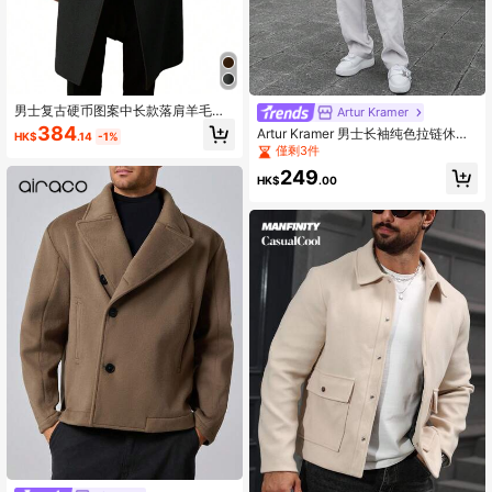
男士复古硬币图案中长款落肩羊毛大
Artur Kramer
衣，简约休闲舒适，适合度假和通勤
384
Artur Kramer 男士长袖纯色拉链休闲
HK$
.14
-1%
穿着。
外套，秋冬款
僅剩3件
249
HK$
.00