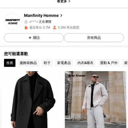
看更多
606K 追蹤者
4.91
Manfinity Homme
a***s
正在瀏覽
606K 追蹤者
4.91
最近售出 5.7M
5.9M 再次購買
關注
所有商品
606K 追蹤者
4.91
您可能還喜歡
606K 追蹤者
4.91
推薦
服飾裝飾品
鞋子
家電產品
內衣&睡衣
運動 & 戶外
家
606K 追蹤者
4.91
606K 追蹤者
4.91
606K 追蹤者
4.91
606K 追蹤者
4.91
606K 追蹤者
4.91