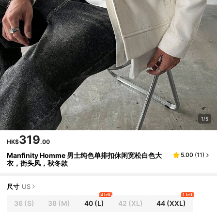
1/5
319
HK$
.00
Manfinity Homme 男士纯色单排扣休闲宽松白色大
5.00
(
11
)
衣，街头风，秋冬款
尺寸
US
4 left
1 left
36
(S)
38
(M)
40
(L)
42
(XL)
44
(XXL)