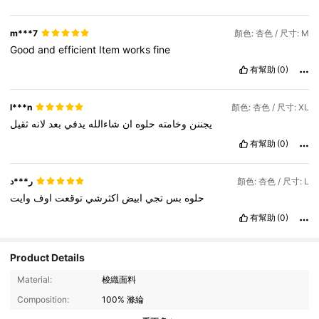
m***7
顏色: 杏色 / 尺寸: M
Good
and
efficient
Item
works
fine
有幫助
(0)
l***n
顏色: 杏色 / 尺寸: XL
يجننن
وخامته
حلوه
ان
شاءالله
يدفي
بعد
لانه
ثقيل
有幫助
(0)
ر***د
顏色: 杏色 / 尺寸: L
حلوه
بس
تجي
ابيض
اكثرشي
توقعت
اوف
وايت
有幫助
(0)
Product Details
606K 追蹤者
4.91
Material:
梭織面料
Composition:
100% 滌綸
606K 追蹤者
4.91