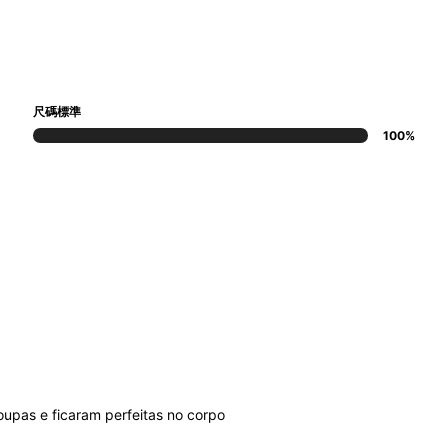
尺碼標準
100%
oupas
e
ficaram
perfeitas
no
corpo