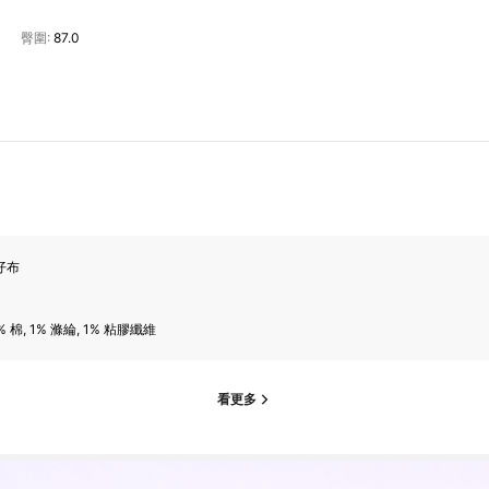
臀圍:
87.0
仔布
% 棉, 1% 滌綸, 1% 粘膠纖維
看更多