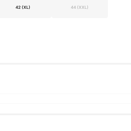
42
(XL)
44
(XXL)