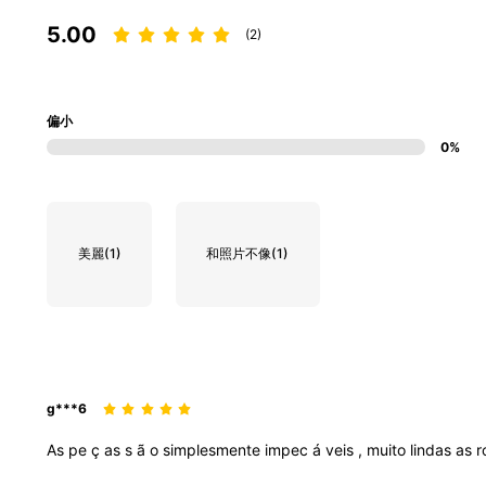
5.00
(2)
偏小
0%
美麗
(1)
和照片不像
(1)
g***6
As
pe
ç
as
s
ã
o
simplesmente
impec
á
veis
,
muito
lindas
as
r