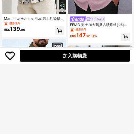
Manfinity Homme Plus 男士扎染拼
FEIAO
色短袖翻领衬衫，适合度假和秋季穿
僅剩1件
FEIAO 男士加大码复古硬币纽扣纯色
着
139
华夫格 Polo 衫，简约休闲，时尚百
僅剩1件
HK$
.00
搭，适合度假、通勤等各种场合，舒
147
HK$
.12
-1%
适放松，轻松展现休闲优雅气质。
加入購物袋
男士加大码橄榄绿经典长袖衬衫，秋
季新款优雅休闲衬衫上衣
僅剩1件