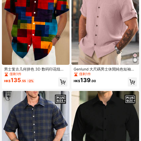
男士复古几何拼色 3D 数码印花纽扣
Genlund 大尺碼男士休閒純色短袖寬
短袖休闲衬衫，加大码
鬆襯衫，夏季度假款
僅剩1件
僅剩1件
135
139
HK$
.55
-2%
HK$
.00