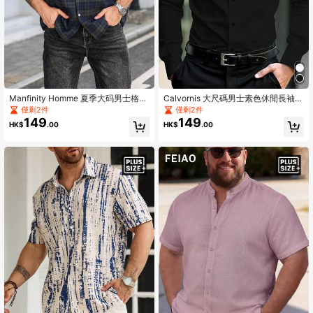
Manfinity Homme 夏季大码男士格子
Calvornis 大尺碼男士素色休閒長袖襯
单排扣短袖衬衫
衫，適合夏季、秋季、正式場合、典
僅剩2件
僅剩2件
禮
149
149
HK$
.00
HK$
.00