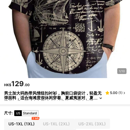
1/10
129
HK$
.00
男士加大码热带风情纽扣衬衫，胸前口袋设计，轻盈无
5.00
(
1
)
弹面料，适合海滩度假休闲穿着、夏威夷派对、夏
季易打理、夏威夷主题派对海滩装扮、热带印花透
气面料度假短袖耐穿结构，打造度假衣橱，展现度假风
情，透气面料，是度假衣橱必备单品，适合度假服饰爱
尺寸
:
US
Standard
好者，尽享热带风情假期
1 left
US-1XL
(1XL)
US-1XL
(2XL)
US-2XL
(3XL)