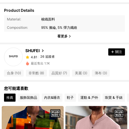
Product Details
Material:
梭織面料
26 追蹤者
4.81
Composition:
95% 滌綸, 5% 彈力纖維
26 追蹤者
4.81
看更多
26 追蹤者
4.81
26 追蹤者
4.81
SHUFEI
關注
26 追蹤者
4.81
最近售出 1.1K
26 追蹤者
4.81
合身 (10)
非常酷 (8)
品質好 (7)
美麗 (3)
薄布 (3)
26 追蹤者
4.81
26 追蹤者
4.81
您可能還喜歡
26 追蹤者
4.81
推薦
服飾裝飾品
內衣&睡衣
鞋子
運動 & 戶外
珠寶 & 手錶
26 追蹤者
4.81
26 追蹤者
4.81