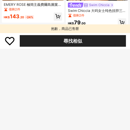
EMERY ROSE 極簡主義費爾島圖案大
Swim Chiccia
尺碼女款休閒運動衫連身裙2件套，適
僅剩2件
Swim Chiccia 大码女士纯色挂脖三三
合派對/花卉/春季/夏季/度假
角比基尼上衣
僅剩2件
143
HK$
.20
-24%
79
HK$
.00
抱歉，商品已售罄
尋找相似
5
EMERY ROSE 秋季大码女式休闲枫叶
印花运动衫
僅剩1件
Flirla 加大码女式海军蓝领纽扣前针织
保暖毛衣裙，适合秋冬季，返校/通勤
僅剩1件
48
HK$
.16
-56%
装
239