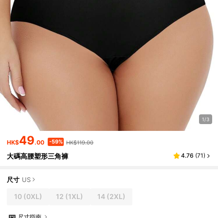
1/3
49
-59%
HK$
.00
HK$119.00
大碼高腰塑形三角褲
4.76
(
71
)
尺寸
US
10
(0XL)
12
(1XL)
14
(2XL)
尺寸指南