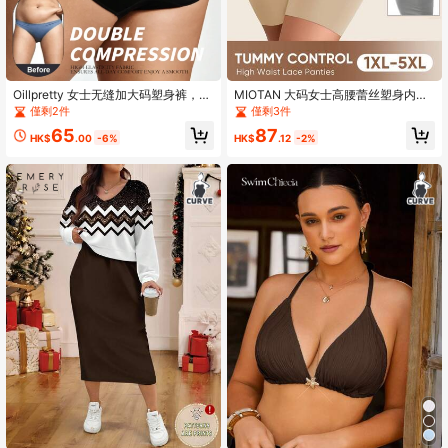
Oillpretty 女士无缝加大码塑身裤，强
MIOTAN 大码女士高腰蕾丝塑身内
力腰部压缩，贴合曲线，运动休闲皆
裤，收腹，全包覆
僅剩2件
僅剩3件
宜
65
87
HK$
.00
-6%
HK$
.12
-2%