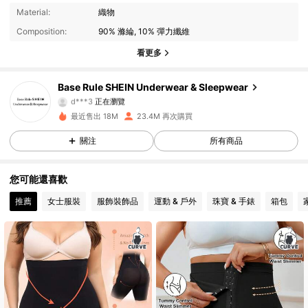
1.1M 追蹤者
4.93
Material:
織物
Composition:
90% 滌綸, 10% 彈力纖維
1.1M 追蹤者
4.93
看更多
1.1M 追蹤者
4.93
Base Rule SHEIN Underwear & Sleepwear
d***3
正在瀏覽
1.1M 追蹤者
4.93
最近售出 18M
23.4M 再次購買
關注
所有商品
1.1M 追蹤者
4.93
您可能還喜歡
1.1M 追蹤者
4.93
推薦
女士服裝
服飾裝飾品
運動 & 戶外
珠寶 & 手錶
箱包
1.1M 追蹤者
4.93
1.1M 追蹤者
4.93
1.1M 追蹤者
4.93