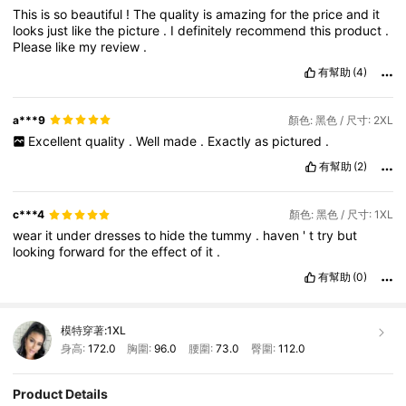
This
is
so
beautiful
!
The
quality
is
amazing
for
the
price
and
it
looks
just
like
the
picture
.
I
definitely
recommend
this
product
.
Please
like
my
review
.
有幫助
(4)
a***9
顏色: 黑色 / 尺寸: 2XL
Excellent
quality
.
Well
made
.
Exactly
as
pictured
.
有幫助
(2)
c***4
顏色: 黑色 / 尺寸: 1XL
wear
it
under
dresses
to
hide
the
tummy
.
haven
'
t
try
but
looking
forward
for
the
effect
of
it
.
有幫助
(0)
模特穿著:
1XL
身高:
172.0
胸圍:
96.0
腰圍:
73.0
臀圍:
112.0
Product Details