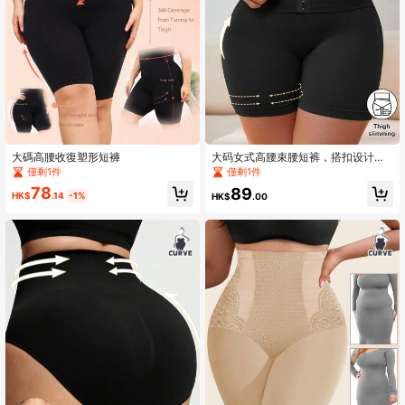
1.1M 追蹤者
4.93
1.1M 追蹤者
4.93
大碼高腰收復塑形短褲
大码女式高腰束腰短裤，搭扣设计，
收腹塑形，收腰提臀，修饰腿部线条
僅剩1件
僅剩1件
78
89
HK$
.14
-1%
HK$
.00