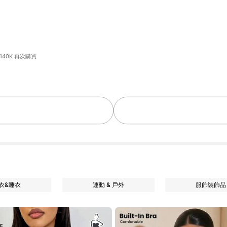
140K 再次購買
衣&睡衣
運動 & 戶外
服飾裝飾品