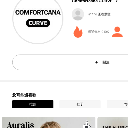
Comfortcana CURVE
65K 追蹤者
4.76
最近售出 910K
65K 追蹤者
4.76
關注
您可能還喜歡
65K 追蹤者
4.76
推薦
鞋子
內