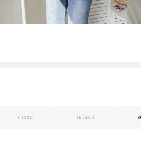
16
(2XL)
18
(3XL)
2