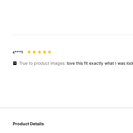
c***1
True to product images:
love
this
fit
exactly
what
I
was
lo
Product Details