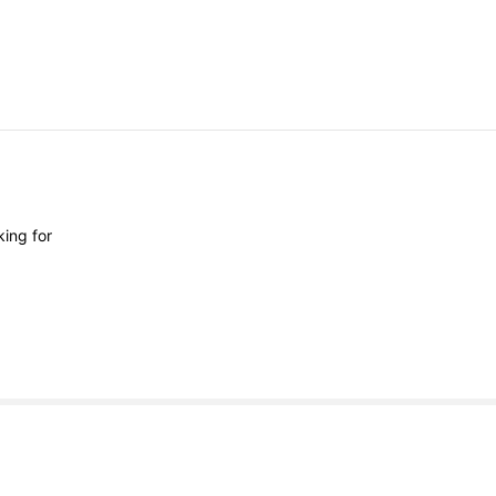
oking
for