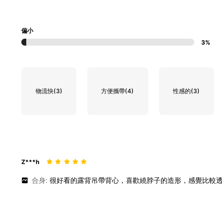
偏小
3%
物流快
(3)
方便攜帶
(4)
性感的
(3)
Z***h
合身:
很好看的露背吊帶背心，喜歡繞脖子的造形，感覺比較