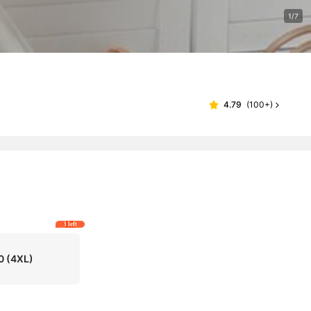
1/7
4.79
(
100+
)
3 left
0
(4XL)