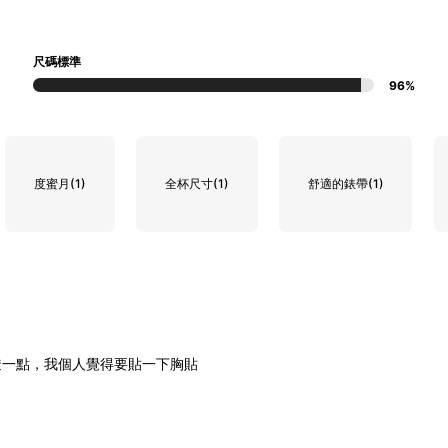
尺碼標準
96%
度蜜月
(1)
全杯尺寸
(1)
舒適的錶帶
(1)
透一點，我個人覺得要貼一下胸貼