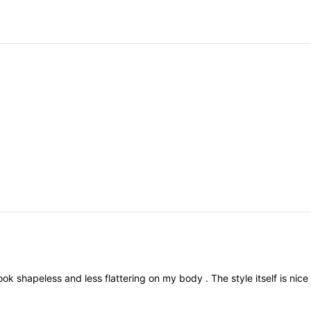
look
shapeless
and
less
flattering
on
my
body
.
The
style
itself
is
nice