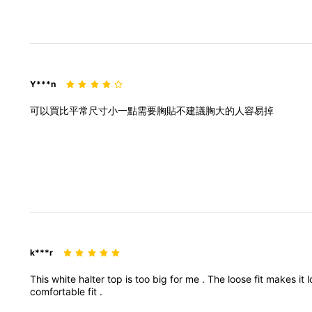
Y***n
可以買比平常尺寸小一點需要胸貼不建議胸大的人容易掉
k***r
This
white
halter
top
is
too
big
for
me
.
The
loose
fit
makes
it
comfortable
fit
.