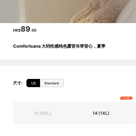
89
HK$
.00
Comfortcana 大码性感纯色露背吊带背心，夏季
尺寸
:
US
Standard
1 left
12
(0XL)
14
(1XL)