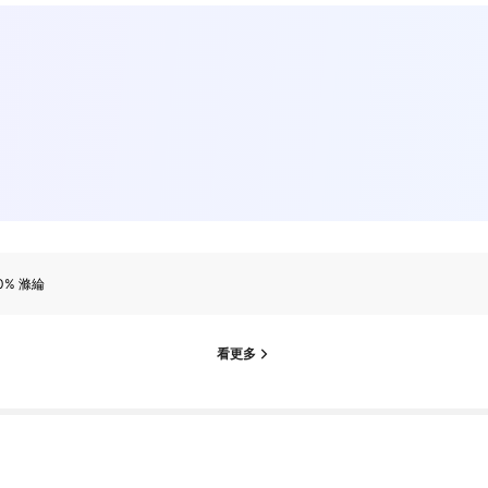
0% 滌綸
看更多