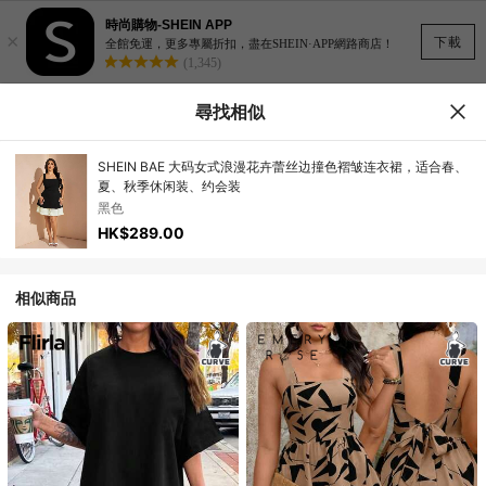
時尚購物-SHEIN APP
×
下載
全館免運，更多專屬折扣，盡在SHEIN·APP網路商店！
(1,345)
尋找相似
SHEIN BAE 大码女式浪漫花卉蕾丝边撞色褶皱连衣裙，适合春、
夏、秋季休闲装、约会装
黑色
HK$289.00
相似商品