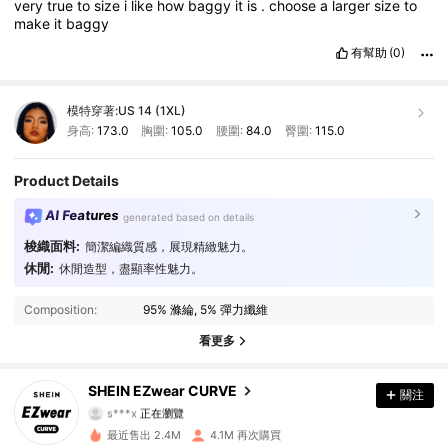
very
true
to
size
i
like
how
baggy
it
is
.
choose
a
larger
size
to
make
it
baggy
有幫助
(0)
模特穿著:
US 14 (1XL)
身高:
173.0
胸圍:
105.0
腰圍:
84.0
臀圍:
115.0
Product Details
AI Features
generated based on details
梭織面料:
簡潔編織質感，展現精緻魅力。
休閒:
休閒造型，盡顯率性魅力。
398K 追蹤者
4.90
Composition:
95% 滌綸, 5% 彈力纖維
398K 追蹤者
4.90
看更多
398K 追蹤者
4.90
SHEIN EZwear CURVE
關注
s***x
正在瀏覽
398K 追蹤者
4.90
最近售出 2.4M
4.1M 再次購買