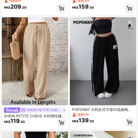
公/工作裤
裝長褲帶蝴蝶結裝飾
僅剩8件
僅剩3件
209
159
HK$
.00
HK$
.00
POPSWAY 大码女式字母印花抽绳腰
SHEIN PETITE CURVE
阔腿裤
僅剩1件
SHEIN PETITE CURVE 大码弹性腰部
139
119
休闲纯色裤
HK$
.00
HK$
.00