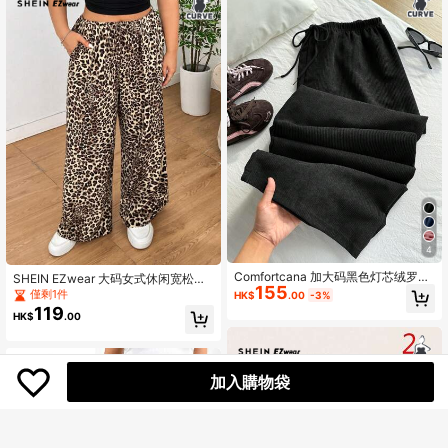
4
Comfortcana 加大码黑色灯芯绒罗纹
SHEIN EZwear 大码女式休闲宽松高
155
抽绳腰宽松直筒裤
腰阔腿裤，带口袋，日常通勤，时尚
僅剩1件
HK$
.00
-3%
豹纹编织面料，夏季
119
HK$
.00
加入購物袋