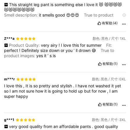
This
straight
leg
pant
is
something
else
I
love
it
😻
😻😻😻😻
😻😻😻😻😻😻😻
Smell description:
it
smells
good
😍😍😍
True to product
images:
it
’
s
the
same
有幫助
(4)
Z***a
顏色: 黑色 / 尺寸: 1XL
Product Quality:
very
airy
!
I
love
this
for
summer
Fit:
perfect
!
Definitely
size
down
or
you
’
ll
drown
😅
True to
product images:
yes
it
’
s
is
有幫助
(1)
m***r
顏色: 黑色 / 尺寸: 0XL
I
love
this
,
It
is
so
pretty
and
stylish
.
I
have
not
washed
it
yet
so
I
am
not
sure
how
it
is
going
to
hold
up
but
for
now
,
I
am
super
happy
有幫助
(1)
g***1
顏色: 黑色 / 尺寸: 3XL
very
good
quality
from
an
affordable
pants
.
good
quality