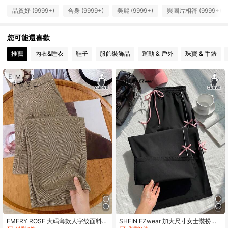
品質好 (9999+)
合身 (9999+)
美麗 (9999+)
與圖片相符 (9999+)
398K 追蹤者
4.90
您可能還喜歡
398K 追蹤者
4.90
推薦
內衣&睡衣
鞋子
服飾裝飾品
運動 & 戶外
珠寶 & 手錶
398K 追蹤者
4.90
398K 追蹤者
4.90
398K 追蹤者
4.90
398K 追蹤者
4.90
398K 追蹤者
4.90
EMERY ROSE 大码薄款人字纹面料办
SHEIN EZwear 加大尺寸女士裝扮軍