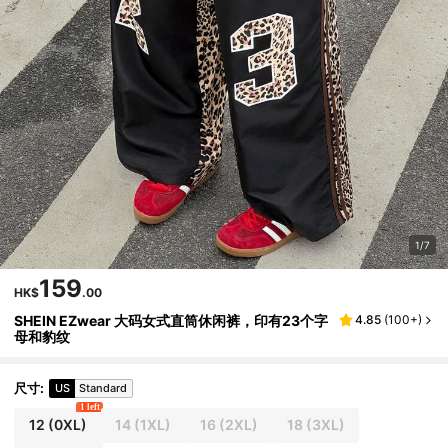
1/7
159
HK$
.00
SHEIN EZwear 大码女式直筒休闲裤，印有23个字
4.85
(
100+
)
母和豹纹
尺寸
:
US
Standard
1 left
12
(0XL)
14
(1XL)
16
(2XL)
18
(3XL)