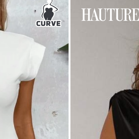
% 滌綸, 7% 彈力纖維
看更多
6.9M 再次購買
9+)
與圖片相符 (9999+)
合身 (9999+)