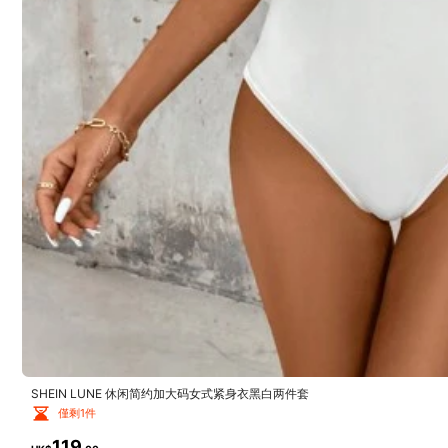
1M 追蹤者
您可能還喜歡
4.86
推薦
內衣&睡衣
1M 追蹤者
4.86
1M 追蹤者
4.86
SHEIN LUNE 休闲简约加大码女式紧身衣黑白两件套
僅剩1件
119