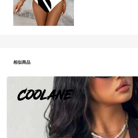
89
HK$
.00
EMERY ROSE 休闲简约学院风复古斑马纹黑白图案加大码女式
相似商品
尺寸
US
12
(0XL)
14
(1XL)