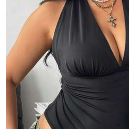
尺寸指南
不是你的尺碼？ Tell us
配送到
Hong Kong China
免運費(Orders ≥ HK$199.00)
​Est. Delivery:
8月12日 - 8月13日
Items in this category cannot be returned or exchanged.
安全支付 · 隱私保護
4.96
(29)