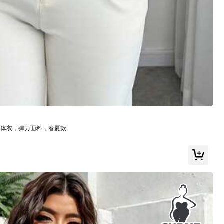
偏大
17%
印刷精美
(1)
尺寸準確
(1)
偏大
(3)
丝连体衣，弹力面料，春夏款
顏色: 彩色 / 尺寸: 2XL
有幫助
(0)