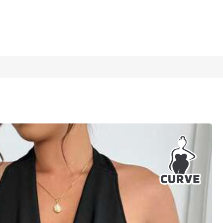
1/3
4.96
(
29
)
0
(4XL)