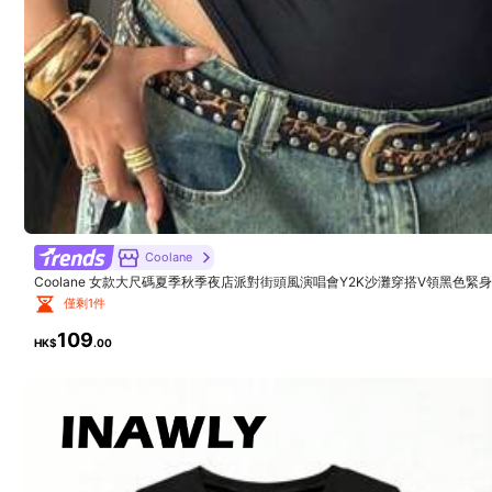
偏小
1%
華麗的
(2)
正式場合
(1)
沒有氣味
(1)
Coolane
Coolane 女款大尺碼夏季秋季夜店派對街頭風演唱會Y2K沙灘穿搭V領黑色
h***n
僅剩1件
109
Fit:
its
very
nice
HK$
.00