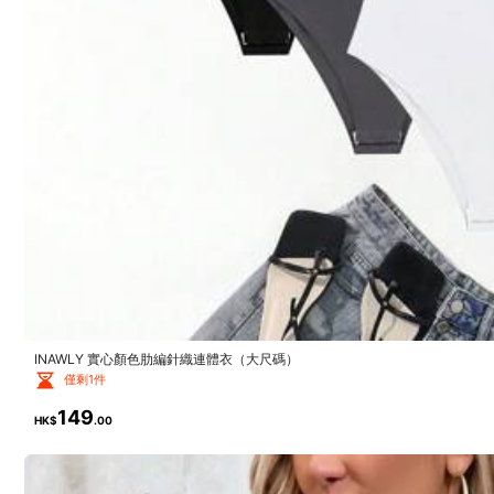
m***7
1M 追蹤者
Lindo
4.86
1M 追蹤者
4.86
INAWLY 實心顏色肋編針織連體衣（大尺碼）
僅剩1件
Product Details
149
HK$
.00
Material:
織
1M 追蹤者
4.86