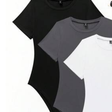
t***9
Product Quality:
quite
good
Fit:
too
big
p***0
Me
encant
ó,
muy
satisfecha
con
mi
compra
la
ameee