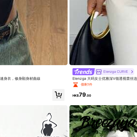
尺碼標準
82%
與圖片相符
(2)
美麗
(3)
精美高檔
(3)
Elenzga CURVE
緊身連身衣，修身顯身材曲線
Elenzga 大码女士优雅深V领透视蕾
僅剩1件
79
HK$
.00