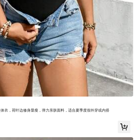
顏色: 彩色 / 尺寸: 0XL
有幫助
(0)
黑色连体衣，荷叶边修身显瘦，弹力亲肤面料，适合夏季度假外穿或内搭