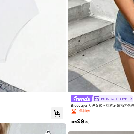
Breezaya CURVE
Breezaya 大码女式不对称肩短袖
僅剩1件
99
HK$
.00
物