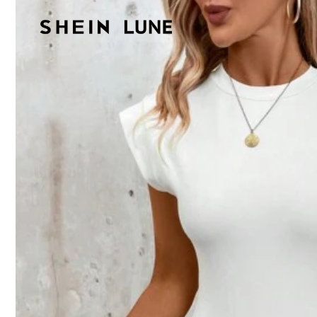
Composition:
93
1M 追蹤者
4.86
EMERY ROSE CURVE
d***_
正在瀏覽
1M 追蹤者
4.86
最近售出 9.2M
1M 追蹤者
4.86
品質好 (9999+)
美麗 (9999+)
非常酷 (999