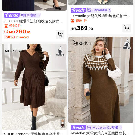
Lacomfia
#海軍禮服
Lacomfia 大码优雅通勤纯色纽扣针织
连衣裙
僅剩1件
ZEYLAH 缎带饰边短袖收腰长款针织
毛衣连衣裙
僅剩2件
389
HK$
.00
260
HK$
.10
-28%
Estimated
Modelyn CURVE
Modelyn 大码女式几何图案圆领长袖
SHEIN Frenchy 優雅極簡 A 字大尺碼