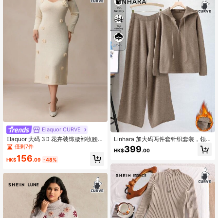
Elaquor CURVE
Elaquor 大码 3D 花卉装饰腰部收腰喇
Linhara 加大码两件套针织套装，领
叭毛衣裙，适合冬季
口撞色边套头衫和休闲直筒裤，适合
僅剩7件
399
HK$
.00
万圣节、圣诞节、返校季、复古欢乐
156
季、休闲、女士办公室穿着
HK$
.09
-48%