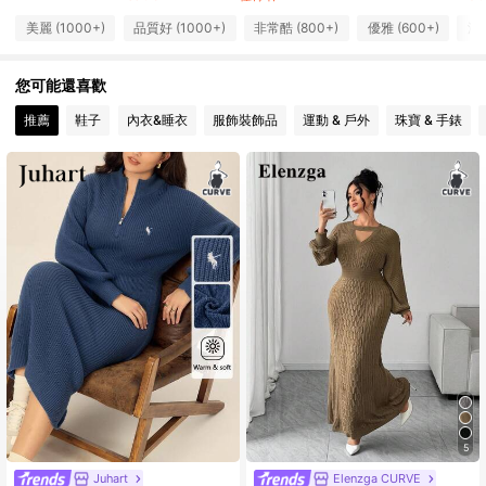
133K 追蹤者
4.77
美麗 (1000+)
品質好 (1000+)
非常酷 (800+)
優雅 (600+)
沒有
133K 追蹤者
4.77
您可能還喜歡
推薦
鞋子
內衣&睡衣
服飾裝飾品
運動 & 戶外
珠寶 & 手錶
133K 追蹤者
4.77
5
Juhart
Elenzga CURVE