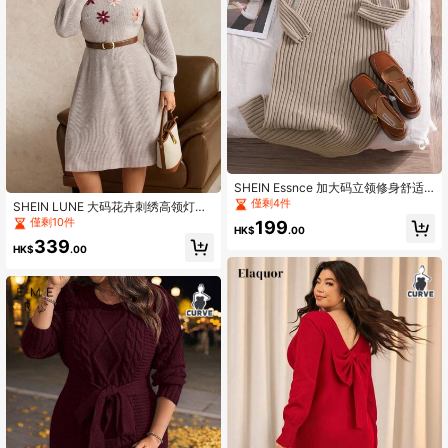
SHEIN Essnce 加大码立领修身舒适
保暖弹力毛衣裙，适合冬季
僅剩4件
SHEIN LUNE 大码花卉刺绣高领灯笼
袖针织中长连衣裙，优雅修身，秋冬
僅剩10件
199
HK$
.00
339
HK$
.00