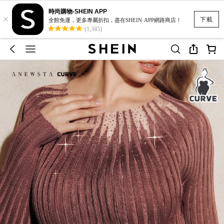
時尚購物-SHEIN APP
×
下載
全館免運，更多專屬折扣，盡在SHEIN·APP網路商店！
(1,345)