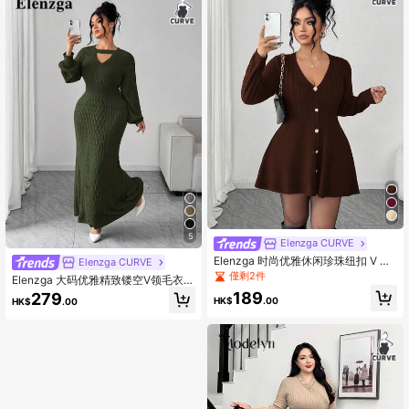
5
Elenzga CURVE
Elenzga 时尚优雅休闲珍珠纽扣 V 领
Elenzga CURVE
长袖大码女式开衫毛衣，适合日常穿
僅剩2件
Elenzga 大码优雅精致镂空V领毛衣连
着
衣裙
189
279
HK$
.00
HK$
.00