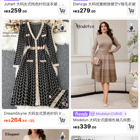
Juhart 大码女式纯色针织连衣裙，带
Elenzga 大码优雅精致镂空V领毛衣裙
海马图案，休闲毛衣裙，适合圣诞
259
279
HK$
.00
HK$
.00
节、万圣节、返校季
DreamSkyne 大码女式黑色针织 V 领
Modelyn CURVE
几何提花撞色边饰口袋中长修身开
264
Modelyn 大码女式圆领长袖几何图案
HK$
.84
-2%
衫，厚实，有弹性，适合万圣节、新
优雅针织连衣裙秋冬女装
339
年、情人节、感恩节、圣诞节、复活
HK$
.00
节、国庆节、舞会、除夕夜，冬季