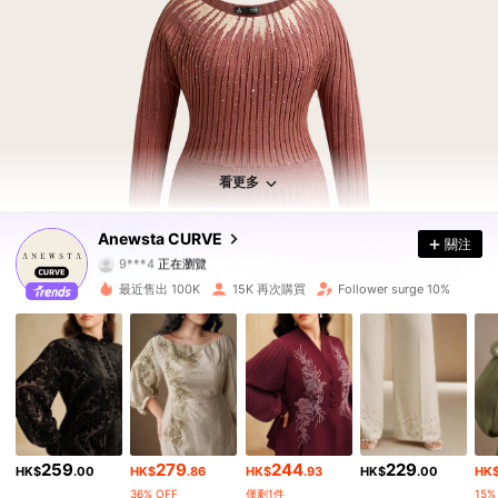
133K 追蹤者
4.77
133K 追蹤者
4.77
看更多
133K 追蹤者
4.77
Anewsta CURVE
關注
9***4
正在瀏覽
133K 追蹤者
4.77
最近售出 100K
15K 再次購買
Follower surge 10%
133K 追蹤者
4.77
133K 追蹤者
4.77
133K 追蹤者
4.77
259
279
244
229
133K 追蹤者
4.77
HK$
.00
HK$
.86
HK$
.93
HK$
.00
HK
36% OFF
僅剩1件
15%