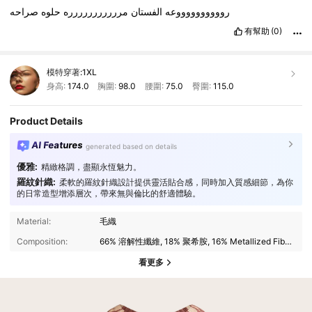
رووووووووووعه
الفستان
مررررررررررره
حلوه
صراحه
有幫助
(0)
模特穿著:
1XL
身高:
174.0
胸圍:
98.0
腰圍:
75.0
臀圍:
115.0
Product Details
AI Features
generated based on details
優雅:
精緻格調，盡顯永恆魅力。
羅紋針織:
柔軟的羅紋針織設計提供靈活貼合感，同時加入質感細節，為你
的日常造型增添層次，帶來無與倫比的舒適體驗。
Material:
毛織
Composition:
66% 溶解性纖維, 18% 聚希胺, 16% Metallized Fibres
看更多