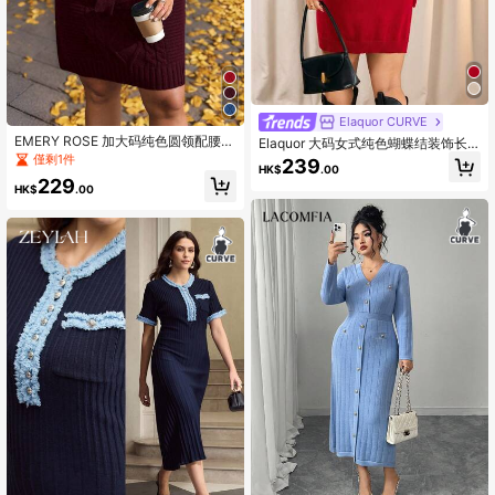
Elaquor CURVE
EMERY ROSE 加大码纯色圆领配腰带
Elaquor 大码女式纯色蝴蝶结装饰长
优雅长袖毛衣连衣裙，冬季
袖时尚针织连衣裙，秋冬
僅剩1件
239
HK$
.00
229
HK$
.00