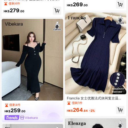
休闲针织毛衣裙，秋冬
女款長袖蝙蝠袖針織洋裝，秋冬款
269
僅剩4件
HK$
.00
279
HK$
.00
Franclia 女士优雅法式休闲复古温柔
通勤时尚设计节日约会度假拍照Polo
僅剩1件
僅剩4件
领短袖花卉纽扣罗纹修身修身浅蓝色
264
259
长款加大码毛衣连衣裙
HK$
.84
-2%
HK$
.00
Vibekara