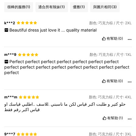
很棒的服務
(1)
適合所有辣妹
(1)
優雅
(1)
與圖片相符
(3)
k***2
顏色: 巧克力棕 / 尺寸: 2XL
Beautiful
dress
just
love
it
...
quality
material
有幫助
(0)
m***9
顏色: 巧克力棕 / 尺寸: 1XL
Perfect
perfect
perfect
perfect
perfect
perfect
perfect
perfect
perfect
perfect
perfect
perfect
perfect
perfect
perfect
perfect
有幫助
(0)
m***m
顏色: 巧克力棕 / 尺寸: 4XL
حلو
كتير
و
طلبت
اكبر
قياس
لكن
ما
ناسبني
.للاسف
..اطلبي
قياسك
او
قياس
اكبر
رقم
فقط
有幫助
(1)
9***7
顏色: 巧克力棕 / 尺寸: 3XL