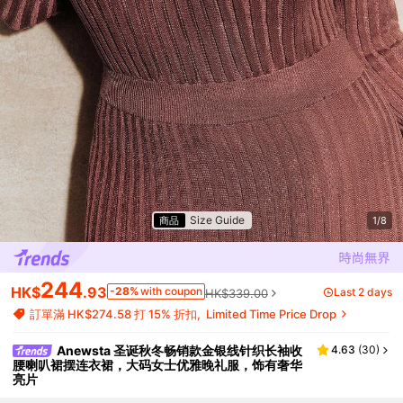
Size Guide
商品
1/8
244
HK$
.93
-28%
with coupon
Last 2 days
HK$339.00
訂單滿 HK$274.58 打 15% 折扣
Limited Time Price Drop
Anewsta 圣诞秋冬畅销款金银线针织长袖收
4.63
(
30
)
腰喇叭裙摆连衣裙，大码女士优雅晚礼服，饰有奢华
亮片