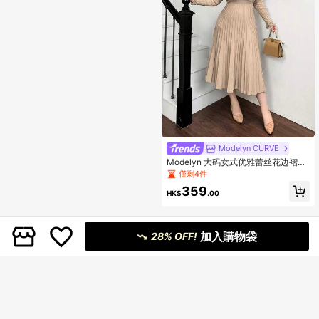
Modelyn CURVE
Modelyn 大码女式优雅蕾丝花边褶皱
长袖超长连衣裙秋冬女装
僅剩4件
359
HK$
.00
加入購物袋
28% OFF!