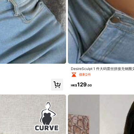
尺碼標準
90%
DesireSculpt 1 件大码蕾丝拼接无钢
合身
(2)
品質好
(2)
美麗
(1)
顏色漂亮
(1
僅剩2件
129
HK$
.00