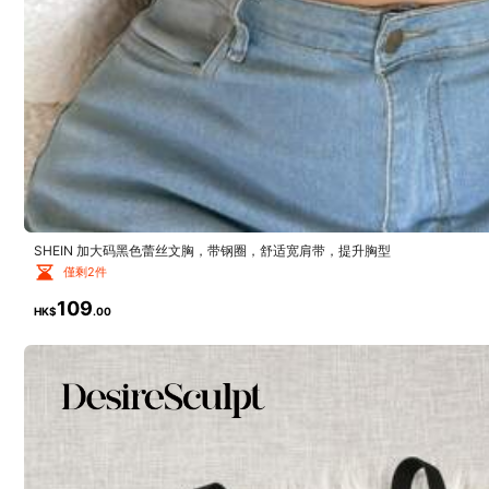
4.90
(20)
偏小
5%
SHEIN 加大码黑色蕾丝文胸，带钢圈，舒适宽肩带，提升胸型
華麗的
(1)
超愛
(2)
強烈推薦
(1)
僅剩2件
109
HK$
.00
e***s
Wonderful
wonderful
wonderful