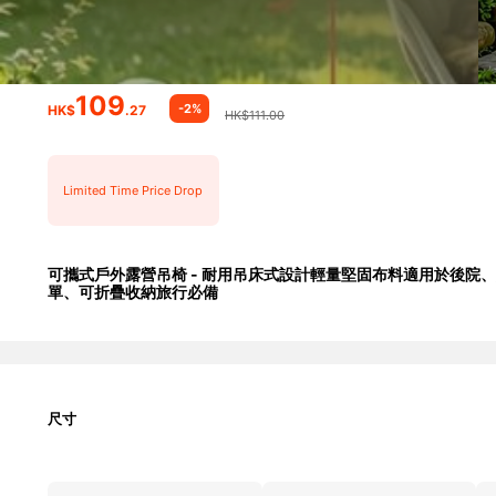
109
-2%
HK$
.27
HK$111.00
Limited Time Price Drop
可攜式戶外露營吊椅 - 耐用吊床式設計輕量堅固布料適用於後院
單、可折疊收納旅行必備
尺寸