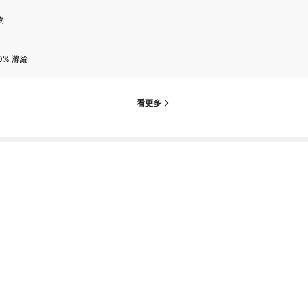
物
0% 滌綸
看更多