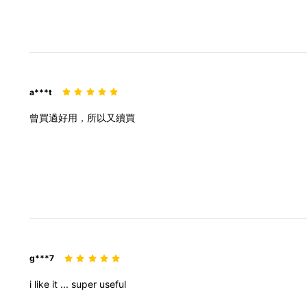
a***t
曾買過好用，所以又續買
g***7
i
like
it
...
super
useful