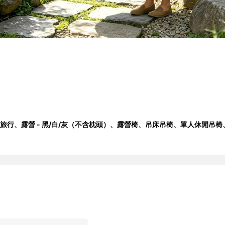
、旅行、露營 - 黑/白/灰（不含枕頭）、露營椅、吊床吊椅、單人休閒吊