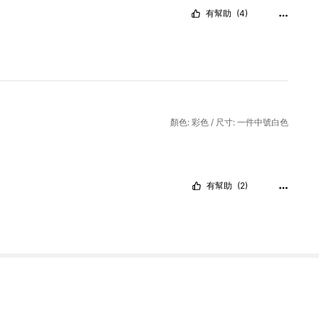
有幫助
(4)
顏色: 彩色 / 尺寸: 一件中號白色
有幫助
(2)