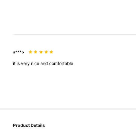
s***5
it
is
very
nice
and
comfortable
63 追蹤者
4.61
Product Details
63 追蹤者
4.61