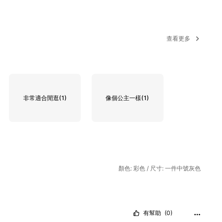
查看更多
非常適合閒逛
(1)
像個公主一樣
(1)
顏色: 彩色 / 尺寸: 一件中號灰色
有幫助
(0)