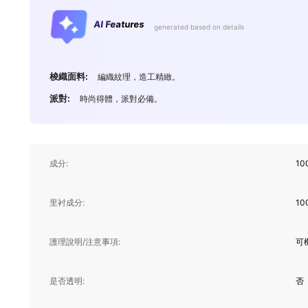
AI Features
generated based on details
梭織面料:
編織紋理，造工精緻。
派對:
時尚得體，派對必備。
成分:
10
里衬成分:
10
護理說明/注意事項:
可
是否透明:
否