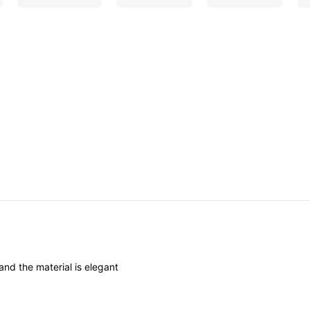
and
the
material
is
elegant