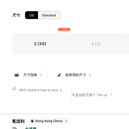
尺寸
:
US
Standard
1 left
2
(XS)
4
(S)
尺寸指南
檢查我的尺寸
94%
found it true to size
不是你的尺碼？ Tell us
配送到
Hong Kong China
免運費