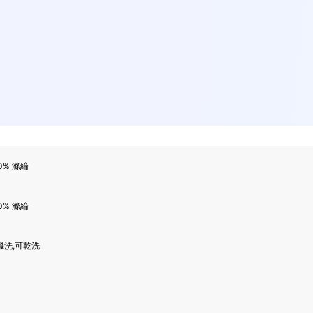
0% 滌綸
0% 滌綸
機洗,可乾洗