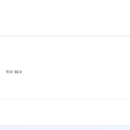
臀圍:
92.0