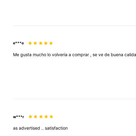
e***o
Me
gusta
mucho
lo
volveria
a
comprar
,
se
ve
de
buena
calid
w***r
as
advertised
..
satisfaction