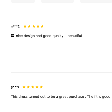
n***2
nice
design
and
good
quality
..
beautiful
g***i
This
dress
turned
out
to
be
a
great
purchase
.
The
fit
is
good