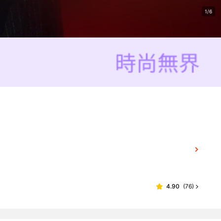
1/6
4.90
(
76
)