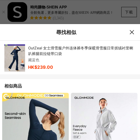
時尚購物-SHEIN APP
×
下載
全館免運，更多專屬折扣，盡在SHEIN·APP網路商店！
(1,345)
尋找相似
OutZeal 女士滑雪服户外连体裤冬季保暖滑雪服日常抓绒衬里喇
叭裤腿前拉链带口袋
藏蓝色
HK$239.00
相似商品