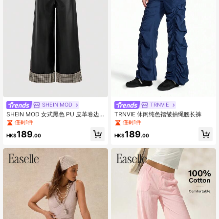
SHEIN MOD
TRNVIE
SHEIN MOD 女式黑色 PU 皮革卷边
TRNVIE 休闲纯色褶皱抽绳腰长裤
低腰裤，皮裤
僅剩1件
僅剩1件
189
189
HK$
.00
HK$
.00