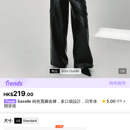
Size Guide
商品
1/6
219
HK$
.00
Easelle 純色寬腳皮褲，多口袋設計，日常休
5.00
(21)
閒穿搭
尺寸
:
US
Standard
1 left