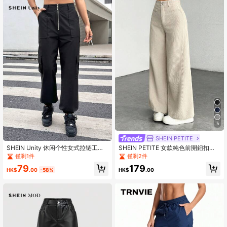
5
SHEIN PETITE
SHEIN Unity 休闲个性女式拉链工装
SHEIN PETITE 女款純色前開鈕扣休
裤秋季女装
閒寬腿褲，適合日常穿著，適合嬌小
僅剩1件
僅剩2件
女性
79
179
HK$
.00
-58%
HK$
.00