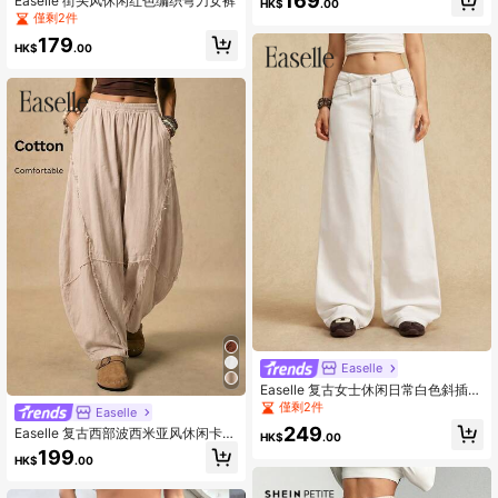
169
Easelle 街头风休闲红色编织弯刀女裤
HK$
.00
僅剩2件
179
HK$
.00
Easelle
Easelle 复古女士休闲日常白色斜插口
袋阔腿梭织裤，适合新年夜穿着。
僅剩2件
Easelle
249
Easelle 复古西部波西米亚风休闲卡其
HK$
.00
色弯刀设计女裤，边缘切割设计，适
199
HK$
.00
合春夏穿着