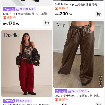
SHEIN Unity 女士純色休閒直筒長
褲，帶口袋
僅剩2件
SHEIN Tall
209
SHEIN Tall 女款極簡直筒PU皮革緊身
HK$
.00
褲，休閒日常穿著，感恩節，優雅通
僅剩1件
勤皮革長褲，高彈力休閒風，黑色長
179
褲，適合高個女性
HK$
.00
Dazy SPICE
DAZY 女士纯色PU阔腿裤，带抽绳松
紧腰带和口袋，Y2K风格皮裤
僅剩1件
Easelle