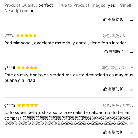
Product Quality:
perfect
True to Product Images:
yes
Smell
Description:
no
有幫助
(0)
t***a
顏色: 黑色 / 尺寸: L
Padrsimoooo
,
excelente
material
y
corte
,
tiene
forro
interior
.
有幫助
(1)
y***5
顏色: 黑色 / 尺寸: M
Este
es
muy
bonito
en
verdad
me
gusto
demasiado
es
muy
muy
buena
c
á
lidad
有幫助
(0)
g***2
顏色: 黑色 / 尺寸: L
todo
super
bello
justo
a
su
talla
excelente
calidad
no
duden
en
comprar
🥰🥰🥰🥰🥰🥰🥰🥰🥰🥰🥰🥰🥰🥰🥰😘😘😘😘😘😘😘😘😘😘
😘😘😘😘😘😘😘😘😘😘😘😘😘😍😍😍😍😍😍😍😍😍😍😍😍😍😍😍😍
😍🩷🩷🩷🩷🩷🩷🩷💕💕💕
有幫助
(0)