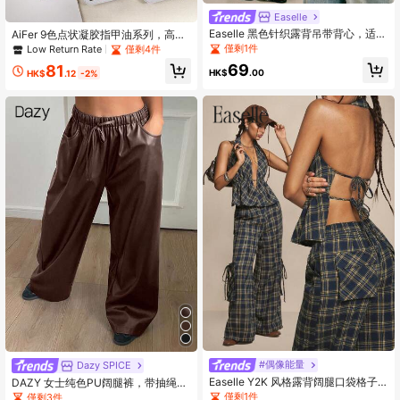
Easelle
Easelle 黑色针织露背吊带背心，适合
AiFer 9色点状凝胶指甲油系列，高饱
音乐节、春夏穿着。
和度流行半固态彩色凝胶，适合美甲
僅剩1件
Low Return Rate
僅剩4件
沙龙使用
69
81
HK$
.00
HK$
.12
-2%
#偶像能量
Dazy SPICE
Easelle Y2K 风格露背阔腿口袋格子
DAZY 女士纯色PU阔腿裤，带抽绳松
女式套装
紧腰带和口袋，皮革裤
僅剩1件
僅剩3件