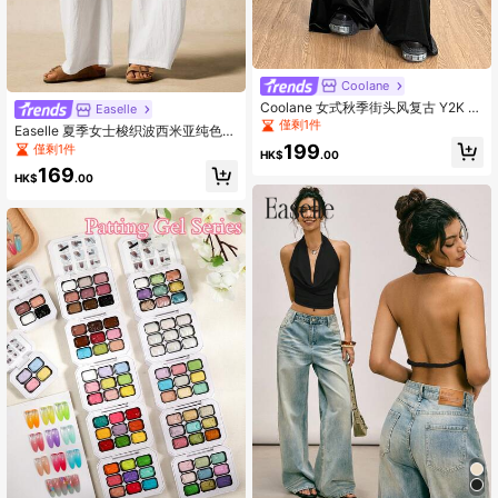
Coolane
Coolane 女式秋季街头风复古 Y2K 派
Easelle
对黑色亮面面料阔腿裤
僅剩1件
Easelle 夏季女士梭织波西米亚纯色棉
质阔腿裤，收腿设计，优雅时尚
199
僅剩1件
HK$
.00
169
HK$
.00