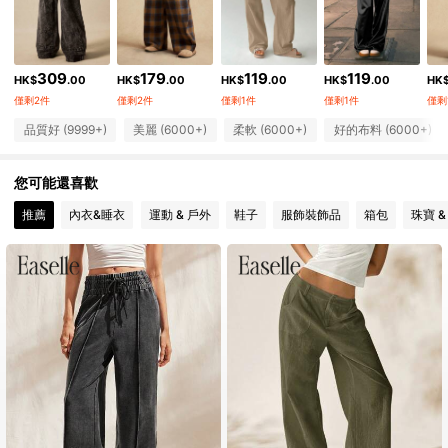
252K 追蹤者
4.84
309
179
119
119
252K 追蹤者
HK$
.00
HK$
.00
HK$
.00
HK$
.00
HK
4.84
僅剩2件
僅剩2件
僅剩1件
僅剩1件
僅剩
252K 追蹤者
4.84
品質好 (9999+)
美麗 (6000+)
柔軟 (6000+)
好的布料 (6000+)
252K 追蹤者
4.84
您可能還喜歡
推薦
內衣&睡衣
運動 & 戶外
鞋子
服飾裝飾品
箱包
珠寶 &
252K 追蹤者
4.84