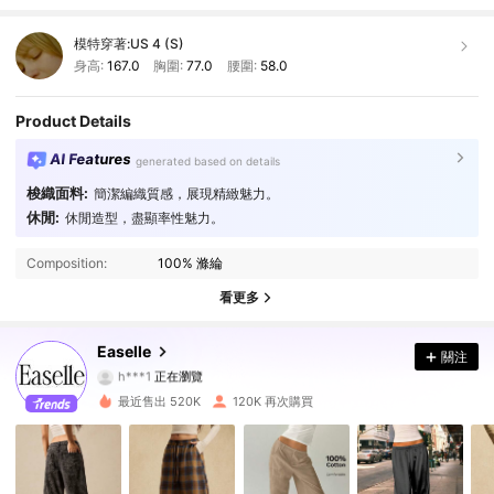
模特穿著:
US 4 (S)
身高:
167.0
胸圍:
77.0
腰圍:
58.0
Product Details
AI Features
generated based on details
梭織面料:
簡潔編織質感，展現精緻魅力。
休閒:
休閒造型，盡顯率性魅力。
252K 追蹤者
4.84
Composition:
100% 滌綸
252K 追蹤者
4.84
看更多
252K 追蹤者
4.84
Easelle
關注
h***1
正在瀏覽
252K 追蹤者
4.84
最近售出 520K
120K 再次購買
252K 追蹤者
4.84
252K 追蹤者
4.84