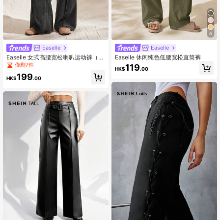
6
Easelle
Easelle
Easelle 女式高腰宽松喇叭运动裤（仿
Easelle 休闲纯色低腰宽松直筒裤
旧黑灰色），秋冬款
僅剩7件
119
HK$
.00
199
HK$
.00