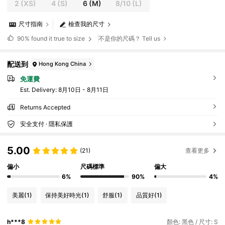
2
(XS)
4
(S)
6
(M)
8/10
(L)
尺寸指南
檢查我的尺寸
90%
found it true to size
不是你的尺碼？ Tell us
配送到
Hong Kong China
免運費
​Est. Delivery:
8月10日 - 8月11日
Returns Accepted
安全支付 · 隱私保護
5.00
(21)
查看更多
偏小
尺碼標準
偏大
6%
90%
4%
美麗
(1)
保持美好時光
(1)
舒服
(1)
品質好
(1)
h***8
顏色: 黑色 / 尺寸: S