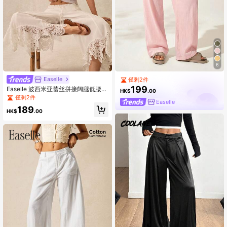
6
Easelle
僅剩2件
199
Easelle 波西米亚蕾丝拼接阔腿低腰宽
HK$
.00
松女裤
僅剩2件
Easelle
189
HK$
.00