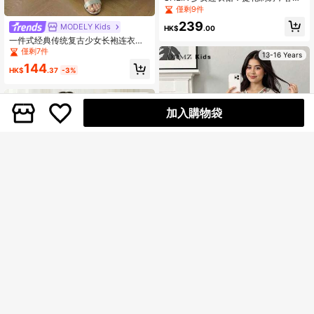
款，度假风，金色蕾丝边，宽松V领撞
僅剩9件
色长袍，粉色，中东阿拉伯长袍，国
239
MODELY Kids
庆节长裙
HK$
.00
一件式经典传统复古少女长袍连衣
裙，春秋季浅绿色蕾丝刺绣贴花V领喇
僅剩7件
13-16 Years
叭袖长袖宽松连衣裙，适合日常穿
144
着、度假及其他场合。
HK$
.37
-3%
13-16 Years
加入購物袋
DRMZ Kids
青少年女孩寬鬆休閒極簡舒適V領長袖
洋裝 童裝
4
119
HK$
.00
DRMZ Kids
SHEIN 青少年女孩卡其色中東阿拉伯