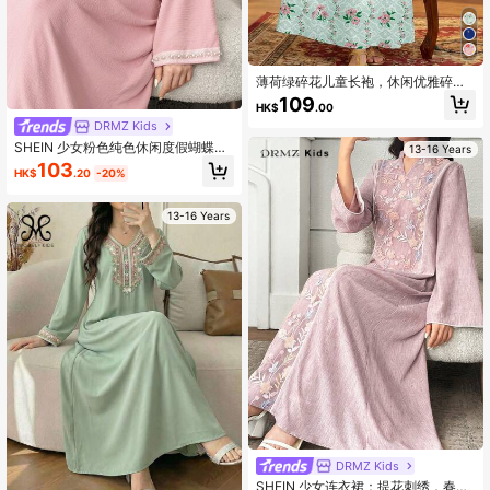
薄荷绿碎花儿童长袍，休闲优雅碎
花，少女宽松圆领长袖传统阿拉伯长
109
HK$
.00
裙，适合春夏日常、度假、节日穿
DRMZ Kids
着，优雅长袖连衣裙，儿童祈祷长
袍，舒适易穿，休闲装，端庄卡夫坦
SHEIN 少女粉色纯色休闲度假蝴蝶图
13-16 Years
长袍，儿童长袍，新款，少女连衣
案金色丝带饰边长袖V领连衣裙，宽松
103
裙，波西米亚风，巴洛克风，春日气
HK$
.20
-20%
V领阿拉伯风格长裙，适合春秋季穿
息
着，日常穿着，阿拉伯长袍式连衣裙
13-16 Years
DRMZ Kids
SHEIN 少女连衣裙：提花刺绣，春夏