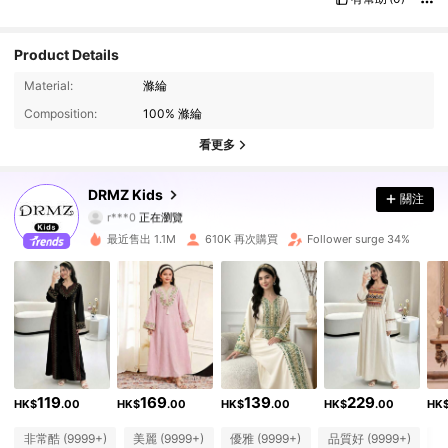
Product Details
179K 追蹤者
4.89
Material:
滌綸
Composition:
100% 滌綸
179K 追蹤者
4.89
看更多
179K 追蹤者
4.89
DRMZ Kids
關注
r***0
正在瀏覽
179K 追蹤者
4.89
最近售出 1.1M
610K 再次購買
Follower surge 34%
179K 追蹤者
4.89
179K 追蹤者
4.89
179K 追蹤者
4.89
119
169
139
229
HK$
.00
HK$
.00
HK$
.00
HK$
.00
HK
179K 追蹤者
4.89
非常酷 (9999+)
美麗 (9999+)
優雅 (9999+)
品質好 (9999+)
合