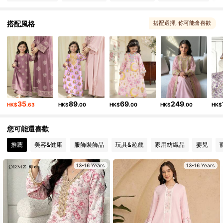
179K 追蹤者
4.89
搭配風格
搭配選擇
, 你可能會喜歡
179K 追蹤者
4.89
179K 追蹤者
4.89
35
89
69
249
HK$
.63
HK$
.00
HK$
.00
HK$
.00
HK$
您可能還喜歡
推薦
美容&健康
服飾裝飾品
玩具&遊戲
家用紡織品
嬰兒
13-16 Years
13-16 Years