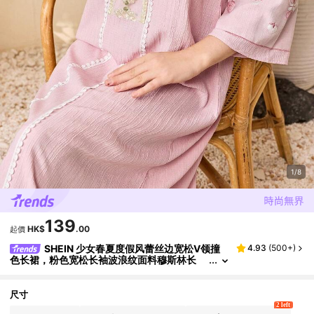
1/8
139
HK$
.00
起價
SHEIN 少女春夏度假风蕾丝边宽松V领撞
4.93
(
500+
)
色长裙，粉色宽松长袖波浪纹面料穆斯林长
袍，饰有刺绣网纱V领，适合外出、上学、居
家、春夏秋季穿着。
尺寸
2 left