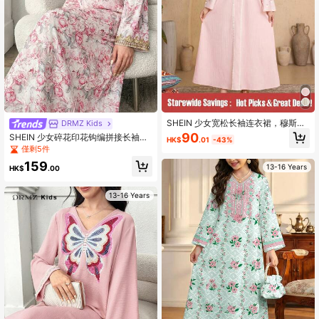
SHEIN 少女宽松长袖连衣裙，穆斯林
DRMZ Kids
长袍风格，蕾丝 V 领，适合外出、上
90
SHEIN 少女碎花印花钩编拼接长袖连
HK$
.01
-43%
学、居家、春夏秋季
衣裙，优雅端庄的A字型卡夫坦长袍，
僅剩5件
适合晚宴/婚礼宾客/周年纪念/日常穿
159
着
13-16 Years
HK$
.00
13-16 Years