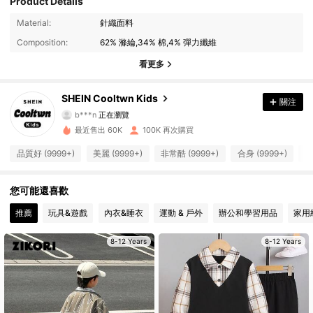
Product Details
Material:
針織面料
38K 追蹤者
4.95
Composition:
62% 滌綸,34% 棉,4% 彈力纖維
38K 追蹤者
4.95
看更多
38K 追蹤者
4.95
SHEIN Cooltwn Kids
關注
b***n
正在瀏覽
38K 追蹤者
4.95
最近售出 60K
100K 再次購買
品質好 (9999+)
美麗 (9999+)
非常酷 (9999+)
合身 (9999+)
與
38K 追蹤者
4.95
38K 追蹤者
您可能還喜歡
4.95
推薦
玩具&遊戲
內衣&睡衣
運動 & 戶外
辦公和學習用品
家用
38K 追蹤者
4.95
8-12 Years
8-12 Years
38K 追蹤者
4.95
38K 追蹤者
4.95