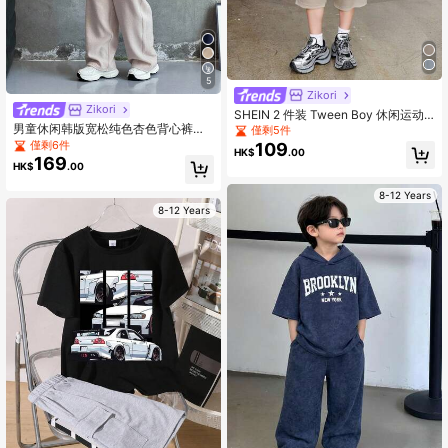
5
Zikori
Zikori
SHEIN 2 件装 Tween Boy 休闲运动
百搭柔软舒适拼布撞色印花短袖圆领
男童休闲韩版宽松纯色杏色背心裤套
僅剩5件
T 恤和松紧腰短裤套装，适合春季、
装，适合通勤、上学、日常休闲、运
僅剩6件
109
HK$
.00
夏季、秋季，适合日常穿着、户外活
动等多种场合，春夏度假皆宜。
169
HK$
.00
动、学校、街头风格、派对和休闲
8-12 Years
8-12 Years