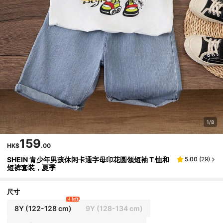
1/8
159
HK$
.00
SHEIN 青少年男孩休闲卡通字母印花圆领短袖 T 恤和
5.00
(
29
)
短裤套装，夏季
尺寸
4 left
8Y
(122-128 cm)
9Y
(128-134 cm)