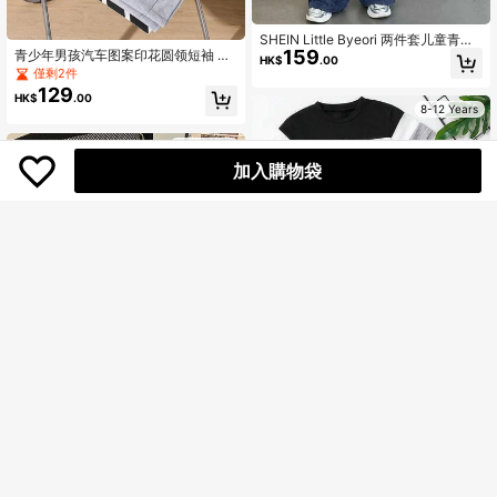
SHEIN Little Byeori 两件套儿童青少
159
年男童休闲校园风舒适字母印花连帽T
青少年男孩汽车图案印花圆领短袖 T
HK$
.00
恤和直筒宽松运动裤套装，适合春夏
恤和短裤套装
僅剩2件
季节、郊游、情人节、约会、旅行、
129
HK$
.00
度假、家庭聚会、返校、婚礼、晚
8-12 Years
宴、运动、生日派对等场合。
8-12 Years
加入購物袋
青少年男孩字母印花撞色圆领短袖T恤
和休闲撞色裤套装
僅剩2件
149
青少年男孩休闲套装，两件套，城市
HK$
.00
图案T恤和短裤，适合运动和夏季穿着
僅剩1件