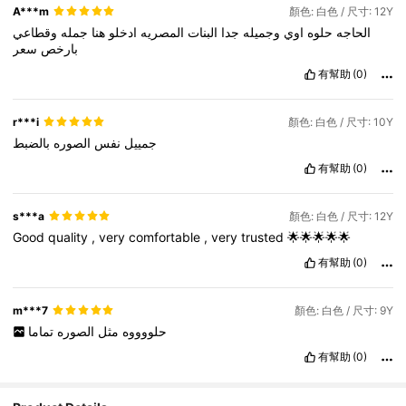
A***m
顏色: 白色 / 尺寸: 12Y
الحاجه
حلوه
اوي
وجميله
جدا
البنات
المصريه
ادخلو
هنا
جمله
وقطاعي
بارخص
سعر
有幫助
(0)
r***i
顏色: 白色 / 尺寸: 10Y
جمييل
نفس
الصوره
بالضبط
有幫助
(0)
s***a
顏色: 白色 / 尺寸: 12Y
Good
quality
,
very
comfortable
,
very
trusted
🌟🌟🌟🌟🌟
有幫助
(0)
m***7
顏色: 白色 / 尺寸: 9Y
حلووووه
مثل
الصوره
تماما
有幫助
(0)