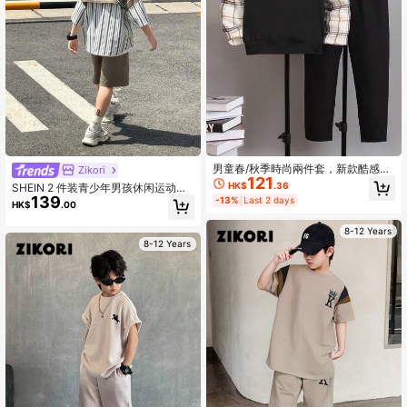
38K 追蹤者
4.95
38K 追蹤者
4.95
男童春/秋季時尚兩件套，新款酷感休
Zikori
121
閒格紋拼接假兩件長袖上衣與黑色長
HK$
.36
SHEIN 2 件装青少年男孩休闲运动学
褲套裝，輕量面料，返校穿搭
139
院文艺风复古日韩宽松条纹翻领大字
-13%
Last 2 days
HK$
.00
母图案衬衫和短裤套装适合儿童服装
幼儿男孩衣服返校男孩套装适合生日
8-12 Years
派对、晚会、表演、婚礼、洗礼、开
8-12 Years
幕式日常适合日常使用适合上学适合
旅行适合运动适合春夏季节