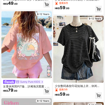
49
星图案圆领短袖T恤，适合夏季
简约爱心樱桃蝴蝶结撞色印花舒适T
僅剩8件
HK$
.00
恤，温暖舒适的春夏款式，适合女孩
59
HK$
.00
日常休闲百搭，适合女孩居家和户外
穿着，四季皆宜，短袖T恤，美观少女
8-12 Years
衬衫，可爱T恤，学院风T恤，樱桃图
8-12 Years
案T恤
Sunny Pure KIDS
少女数码条纹印花短袖上衣，休闲舒
女童休闲简约T恤，沙滩海滨图案，度
适，适合春夏穿着，百搭夏季单品，
79
假休闲风，童装，女童套头衫，圆领
僅剩1件
HK$
.00
适合户外活动、野餐、街头摄影、度
短袖，春夏新款短袖上衣
59
HK$
.00
假、送礼，复古美式条纹日常穿着
8-12 Years
8-12 Years