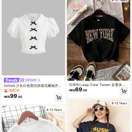
Girlism
SHEIN Leap Crew Tween 女童休闲
Girlism 少女白色蕾丝拼接花瓣袖开襟
69
简约黑色短袖圆领 T 恤，适合春夏季
纽扣装饰翻领白色优雅休闲短款衬衫
僅剩1件
HK$
.00
黑白撞色蝴蝶结装饰纽扣衬衫，毕业
99
HK$
.00
季夏季Yk2k上衣
8-12 Years
8-12 Years