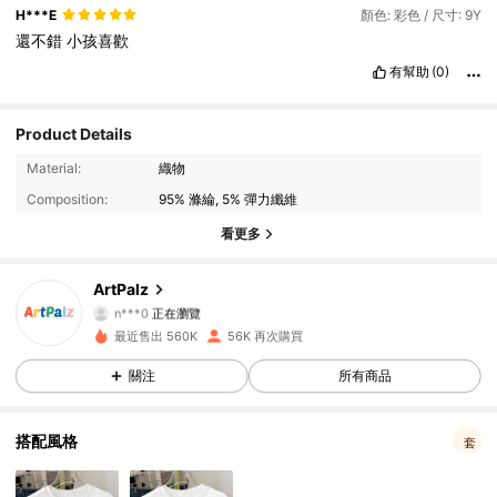
H***E
顏色: 彩色 / 尺寸: 9Y
還不錯
小孩喜歡
有幫助
(0)
Product Details
12K 追蹤者
4.73
Material:
織物
Composition:
95% 滌綸, 5% 彈力纖維
12K 追蹤者
4.73
看更多
12K 追蹤者
4.73
ArtPalz
n***0
正在瀏覽
12K 追蹤者
4.73
最近售出 560K
56K 再次購買
12K 追蹤者
4.73
關注
所有商品
12K 追蹤者
4.73
搭配風格
套
12K 追蹤者
4.73