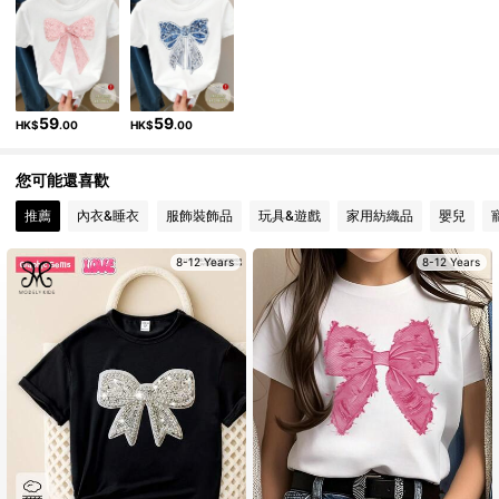
12K 追蹤者
4.73
12K 追蹤者
4.73
59
59
HK$
.00
HK$
.00
12K 追蹤者
4.73
您可能還喜歡
12K 追蹤者
4.73
推薦
內衣&睡衣
服飾裝飾品
玩具&遊戲
家用紡織品
嬰兒
8-12 Years
8-12 Years