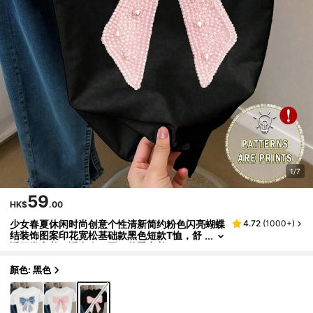
1/7
59
HK$
.00
少女春夏休闲时尚创意个性清新简约粉色闪亮蝴蝶
4.72
(
1000+
)
结装饰图案印花宽松基础款黑色短款T恤，舒
适日常穿着，适合春、夏、秋季穿着。
顏色: 黑色