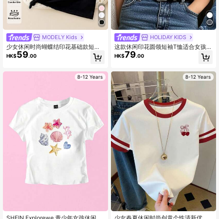
MODELY Kids
HOLIDAY KIDS
少女休闲时尚蝴蝶结印花基础款短款T
这款休闲印花圆领短袖T恤适合女孩和
59
79
恤，舒适温暖的秋季款式，适合夏季
儿童在夏季穿着——甜美的粉色蝴蝶
HK$
.00
HK$
.00
和秋季穿着，时尚上衣
结图案，为喜爱蝴蝶结并想要脱颖而
出的小朋友们提供了一款独特的T恤！
童装、女孩图案T恤、夏季上衣、青少
8-12 Years
8-12 Years
年服装
SHEIN Explorewe 青少年女孩休闲海
少女春夏休闲时尚创意个性清新优雅