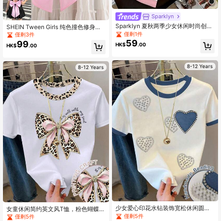
Sparklyn
Sparklyn 夏秋两季少女休闲时尚创意
SHEIN Tween Girls 纯色撞色修身短
个性清新简约时尚数字67、五角星徽
款露背欧根纱蝴蝶结装饰短袖 T 恤，
僅剩1件
僅剩3件
章、条纹、撞色、字母标语印花舒适
时尚法式优雅风格，返校季，Y2K，
59
99
HK$
.00
HK$
.00
基础款短款T恤，适合夏秋两季女孩日
甜美酷炫淑女风
常穿着。
8-12 Years
8-12 Years
少女爱心印花水钻装饰宽松休闲圆领T
女童休闲简约英文风T恤，粉色蝴蝶
恤，适合夏季、日常、返校、度假、
结，豹纹蝴蝶结，水钻图案，短袖圆
僅剩5件
僅剩5件