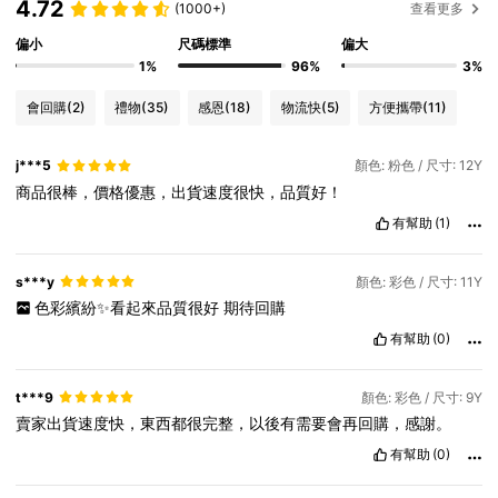
4.72
(1000+)
查看更多
偏小
尺碼標準
偏大
1%
96%
3%
會回購
(2)
禮物
(35)
感恩
(18)
物流快
(5)
方便攜帶
(11)
j***5
顏色: 粉色 / 尺寸: 12Y
商品很棒，價格優惠，出貨速度很快，品質好！
有幫助
(1)
s***y
顏色: 彩色 / 尺寸: 11Y
色彩繽紛✨看起來品質很好
期待回購
有幫助
(0)
t***9
顏色: 彩色 / 尺寸: 9Y
賣家出貨速度快，東西都很完整，以後有需要會再回購，感謝。
有幫助
(0)