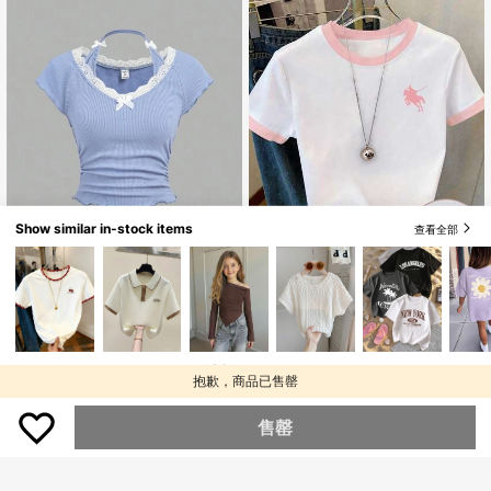
Show similar in-stock items
查看全部
少女简约骑士图案印花T恤，夏季休闲
Girlism
柔软上衣
僅剩1件
SHEIN Girlism 青少年女孩休闲家居服
65
蕾丝花边 V 领蝴蝶结装饰修身弹力罗
僅剩2件
HK$
.59
-17%
纹短袖纯色针织 T 恤，蓝色上衣
79
HK$
.00
抱歉，商品已售罄
售罄