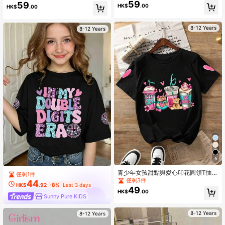
情人节穿着。这款T恤设计美观，充满
领，适合夏季穿着，美式度假风，修
59
59
HK$
.00
HK$
.00
爱心元素，是少女和青少年的可爱之
身白色T恤，日常百搭。
选。
8-12 Years
8-12 Years
5
青少年女孩甜點與愛心印花圓領T恤
僅剩1件
夏季女孩休閒T恤 柔軟上衣
僅剩3件
44
HK$
.92
-8%
Last 3 days
49
HK$
.00
Sunny Pure KIDS
8-12 Years
8-12 Years