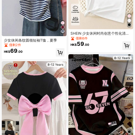
SHEIN 少女休闲时尚创意个性化清新
简约闪亮蝴蝶结装饰字母标语印花基
僅剩6件
少女休闲条纹圆领短袖T恤，夏季
础款白色T恤，舒适日常穿着，适合
59
僅剩2件
HK$
.00
春、夏、秋季
69
HK$
.00
8-12 Years
8-12 Years