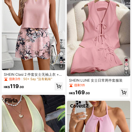
4
6
SHEIN Clasi 2 件套女士无袖上衣 +
印花短裤套装，粉色女士套装度假两
僅剩3件
50+ Say "沒有氣味"
SHEIN LUNE 女士日常两件套服装
件套女士夏季服装女士春季服装两件
僅剩1件
119
套夏季套装
HK$
.00
169
HK$
.00