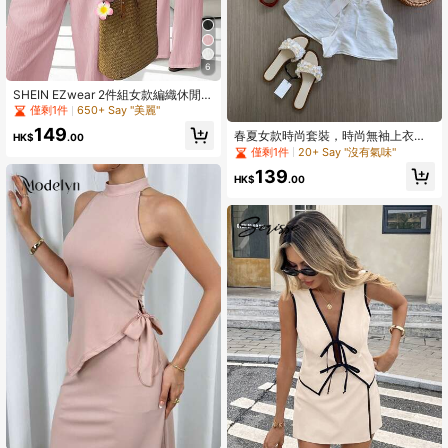
6
SHEIN EZwear 2件組女款編織休閒度
假露背上衣與長褲套裝，春夏亞麻兩
僅剩1件
650+ Say "美麗"
件式海灘套裝
149
春夏女款時尚套裝，時尚無袖上衣搭
HK$
.00
配優雅繫帶設計與短褲套裝，適合婚
僅剩1件
20+ Say "沒有氣味"
禮派對與活動。時尚優雅的一件式通
139
勤穿搭，吊帶上衣與短褲套裝，適合
HK$
.00
休閒日常與度假穿著。白色，時尚優
雅