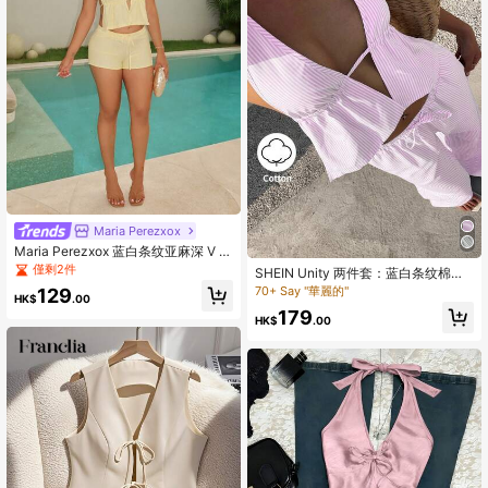
Maria Perezxox
Maria Perezxox 蓝白条纹亚麻深 V 领
系带露背背心和低腰抽绳系带宽松休
僅剩2件
SHEIN Unity 两件套：蓝白条纹棉质
闲短款沙滩短裤，性感可爱优雅浪漫
深 V 露背吊带背心和阔腿抽绳腰裤，
70+ Say "華麗的"
129
夏季女装
HK$
.00
休闲优雅装扮，适合春夏季居家、日
179
常、海滩
HK$
.00