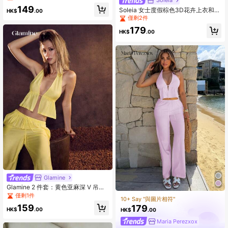
Soleia
149
Soleia 女士度假棕色3D花卉上衣和休
HK$
.00
闲短裤两件套
僅剩2件
179
HK$
.00
Glamine
Glamine 2 件套：黄色亚麻深 V 吊带
露背短款上衣和低腰抽绳宽松阔腿
僅剩1件
10+ Say "與圖片相符"
裤，休闲性感优雅海滩度假装，适合
159
179
女士，夏季
HK$
.00
HK$
.00
Maria Perezxox