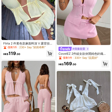
4
Flirla 2 件黄色亚麻面料深 V 露背挂脖
系带短款上衣和高腰褶皱短裤套装，
僅剩1件
230+ Say "好的布料"
#偶像能量
性感优雅休闲海滩度假派对夏季女装
119
CovetEZ 2件組女款休閒純色針織高
HK$
.00
領上衣與低腰裙褲套裝
僅剩1件
330+ Say "品質好"
169
HK$
.00