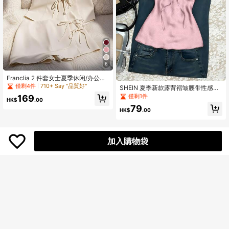
6
Franclia 2 件套女士夏季休闲/办公纯
色系带背心和裙子套装
僅剩4件
710+ Say "品質好"
SHEIN 夏季新款露背褶皱腰带性感休
闲度假女式吊带背心
僅剩1件
169
HK$
.00
79
HK$
.00
加入購物袋