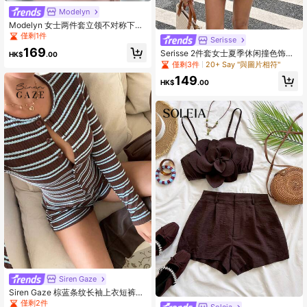
Modelyn
Modelyn 女士两件套立领不对称下摆
系腰上衣和半裙
僅剩1件
Serisse
169
Serisse 2件套女士夏季休闲撞色饰边
HK$
.00
抽绳背心和裙子套装
僅剩3件
20+ Say "與圖片相符"
149
HK$
.00
Siren Gaze
Siren Gaze 棕蓝条纹长袖上衣短裤套
装，春秋季
僅剩2件