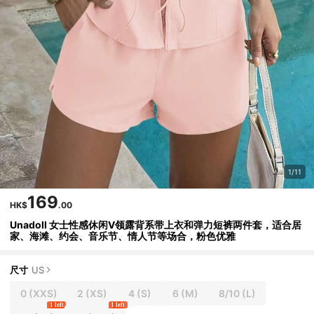
1/11
169
HK$
.00
Unadoll 女士性感休闲V领露背系带上衣和弹力短裤两件套，适合居
家、海滩、约会、音乐节、情人节等场合，粉色优雅
尺寸
US
0
(XXS)
2
(XS)
4
(S)
6
(M)
8/10
(L)
1 left
1 left