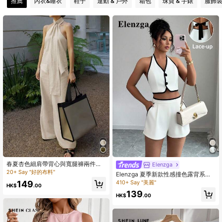
推薦
內衣&睡衣
鞋子
運動 & 戶外
箱包
珠寶 & 手錶
服飾
1.5K 追蹤者
4.85
1.5K 追蹤者
4.85
1.5K 追蹤者
4.85
1.5K 追蹤者
4.85
1.5K 追蹤者
4.85
春夏杏色細肩帶背心與寬腿褲兩件
Elenzga
套，極簡都市海灘度假日常穿搭，優
20+ Say "好的布料"
Elenzga 夏季新款性感撞色露背系带
雅風格
短款上衣 + 短裤，带斜口袋撞色饰边
410+ Say "美麗"
149
HK$
.00
女式 2 件套
139
HK$
.00