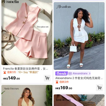
Franclia 春夏新款女款兩件套，女款V
領上衣與短褲兩件套，淡黃色套裝，
僅剩1件
10+ Say "華麗的"
Alexandranx
女款優雅套裝，女款辦公套裝，女款
149
Alexandranx 2 件套女式纯色无袖背
夏季套裝，女款休閒套裝，女款西裝
HK$
.00
心和迷你裙套装，简约时尚，适合夏
外套套裝，女款兩件套
僅剩3件
季
169
HK$
.00