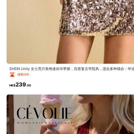
4.81
(11)
偏小
1%
SHEIN Unity 女士亮片装饰迷你吊带裙，百搭复古学院风，适合多种场合
很棒的服務
(1)
正式場合
(1)
冬裝
(1)
勤、休闲日常、浪漫90年代复古风、派对、婚礼宾客、伴娘、女主人、郊游、
僅剩4件
茶、机场街拍
239
HK$
.00
p***r
I
’
ve
been
searching
for
this
kind
of
dress
for
a
while
,
go