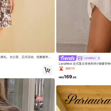
尺碼標準
81%
：毕业典礼、办公室、正式活动、优雅都市通
LanaWest
便於使用
(1)
超愛
(1)
喜歡這個形狀
(1)
社交聚会、音乐会、演出、早餐/下午
LanaWest 女式复古杏色时尚V领
僅剩1件
169
HK$
.00
od
thing
I
found
it
here
.
OMG
the
quality
and
the
price
!?
Its
givingg