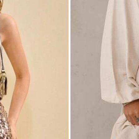
8/10
(L)
12
(XL)