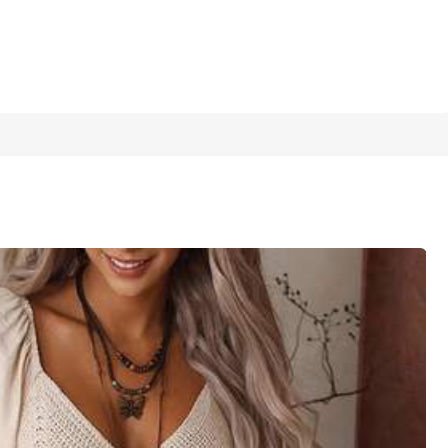
1/11
4.81
(
11
)