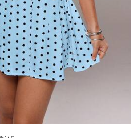
錶
箱包
服飾裝飾品
吊带连衣裙