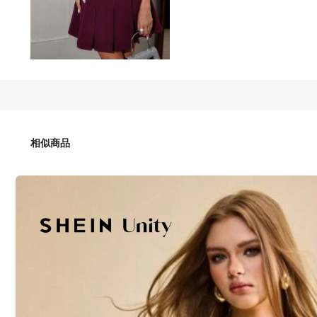
27
-80%
HK$
.90
HK$139.46
Limited Time Price Drop
相似商品
Unadoll 女士无肩带、露背、褶皱、性感、优雅的度假、约会
尺寸
:
US
Standard