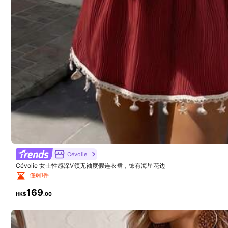
It
’
s
so
sexy
and
comfortable
and
easy
to
use
g***5
2.1K 追蹤者
Product Quality:
amazing
4.90
Cévolie
Cévolie 女士性感深V领无袖度假连衣裙，饰有海星花边
僅剩1件
169
2.1K 追蹤者
HK$
.00
4.90