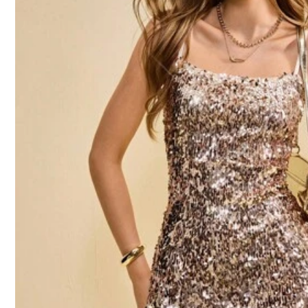
4
(S)
6
(M)
尺寸指南
不是你的尺碼？ Tell us
配送到
Hong Kong China
免運費(Orders ≥ HK$199.00)
​Est. Delivery:
8月12日 - 8月13日
Returns Accepted
安全支付 · 隱私保護