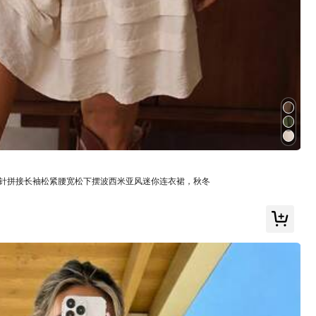
查看更多
偏大
18%
非常酷
(1)
合身
(1)
镂空钩针拼接长袖松紧腰宽松下摆波西米亚风迷你连衣裙，秋冬
顏色: 酒紅色 / 尺寸: M
g
!!!