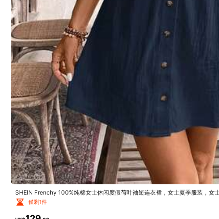
2.1K 追蹤者
4.90
品質好 (200+)
非常酷 (200+)
柔軟 (100+
2.1K 追蹤者
4.90
您可能還喜歡
推薦
鞋子
內
2.1K 追蹤者
4.90
SHEIN Frenchy 100%纯棉女士休闲度假荷叶袖短连衣裙，女士夏季服装，
僅剩1件
129