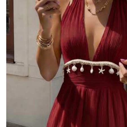
t***6
Amazing
works
like
a
charm
super
awesome
and
perfect
!
n***2