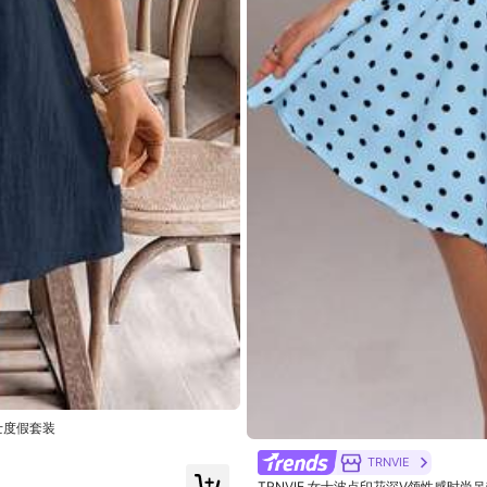
)
美麗 (100+)
好的布料 (100+)
衣&睡衣
運動 & 戶外
珠寶 & 手
女士度假套装
TRNVIE
TRNVIE 女士波点印花深V领性感时尚