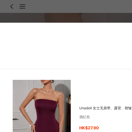
Unadoll 女士无肩带、露背
酒紅色
HK$27.90