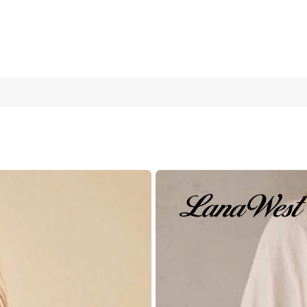
、返校、音乐节、鸡尾酒会、正式纯色迷你裙