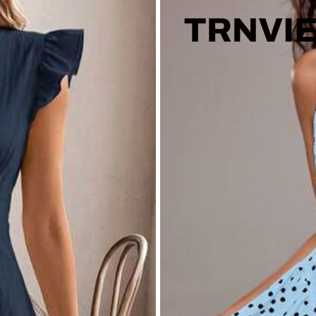
織面料
% 滌綸, 5% 彈力纖維
看更多
1K 再次購買