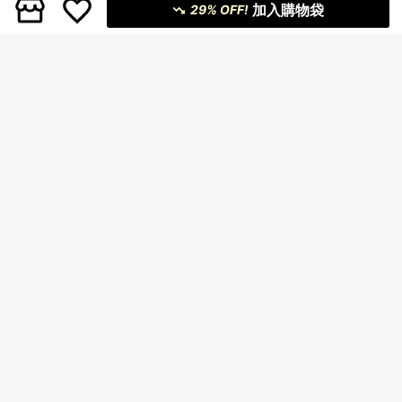
加入購物袋
29% OFF!
#立體花卉連身裙
Anewsta 香槟色优雅花卉网眼亮片短
MOTF
袖连衣裙，适合女士，精致节日，度
224
MOTF 对比色蕾丝透明连衣裙
HK$
.96
假装，春夏装
275
HK$
.90
-42%
Estimated