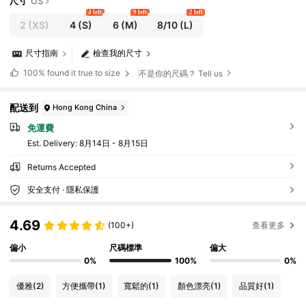
尺寸
US
4 left
9 left
2 left
2
(XS)
4
(S)
6
(M)
8/10
(L)
尺寸指南
檢查我的尺寸
100%
found it true to size
不是你的尺碼？ Tell us
配送到
Hong Kong China
免運費
​Est. Delivery:
8月14日 - 8月15日
Returns Accepted
安全支付 · 隱私保護
4.69
(100+)
查看更多
偏小
尺碼標準
偏大
0%
100%
0%
優雅
(2)
方便攜帶
(1)
寬鬆的
(1)
顏色漂亮
(1)
品質好
(1)