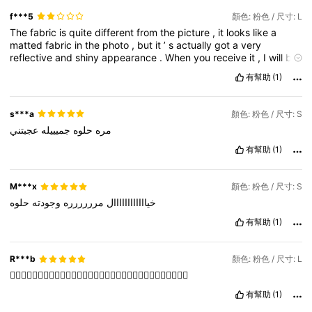
f***5
顏色: 粉色 / 尺寸: L
The
fabric
is
quite
different
from
the
picture
,
it
looks
like
a
matted
fabric
in
the
photo
,
but
it
’
s
actually
got
a
very
reflective
and
shiny
appearance
.
When
you
receive
it
,
I
will
be
returning
the
dress
.
有幫助
(1)
s***a
顏色: 粉色 / 尺寸: S
مره
حلوه
جميييله
عجبتني
有幫助
(1)
M***x
顏色: 粉色 / 尺寸: S
خياااااااااااال
مرررررره
وجودته
حلوه
有幫助
(1)
R***b
顏色: 粉色 / 尺寸: L
👍🏻👍🏻👍🏻👍🏻👍🏻👍🏻👍🏻👍🏻👍🏻👍🏻👍🏻👍🏻👍🏻👍🏻👍🏻👍🏻
有幫助
(1)