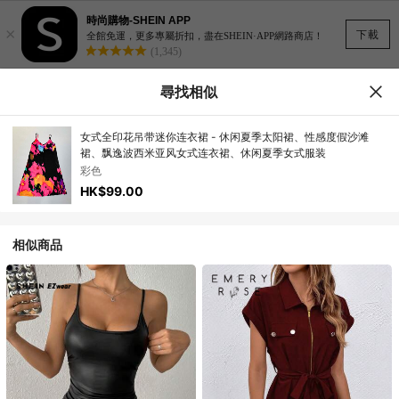
時尚購物-SHEIN APP
×
下載
全館免運，更多專屬折扣，盡在SHEIN·APP網路商店！
(1,345)
尋找相似
女式全印花吊带迷你连衣裙 - 休闲夏季太阳裙、性感度假沙滩
裙、飘逸波西米亚风女式连衣裙、休闲夏季女式服装
彩色
HK$99.00
相似商品