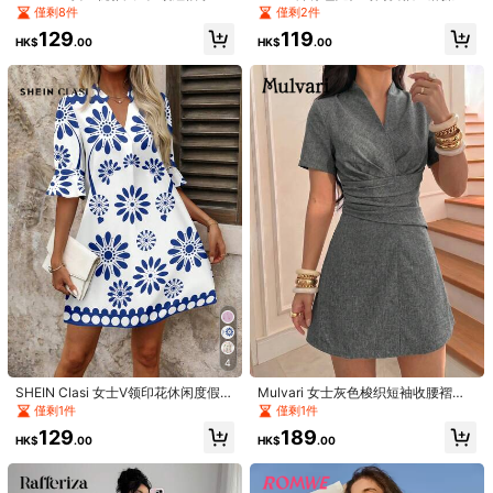
荷叶边下摆波点短裙，春夏款
腰迷你緊身洋裝，適合早午餐、度
僅剩8件
僅剩2件
有幫助
(0)
假、海灘、婚禮賓客、波希米亞休閒
129
119
派對的夏季洋裝
HK$
.00
HK$
.00
e***a
顏色: 彩色 / 尺寸: XXL
beautiful
colur
有幫助
(0)
L***a
顏色: 彩色 / 尺寸: L
Muy
bonito
有幫助
(0)
6***9
顏色: 彩色 / 尺寸: M
Product Quality:
nice
有幫助
(0)
4
SHEIN Clasi 女士V领印花休闲度假连
Mulvari 女士灰色梭织短袖收腰褶裥
5.8K 追蹤者
4.87
衣裙
交叉领A字优雅浪漫连衣裙，春夏款
僅剩1件
僅剩1件
Product Details
129
189
HK$
.00
HK$
.00
5.8K 追蹤者
4.87
Material:
針織面料
Composition:
95% 滌綸, 5% 彈力纖維