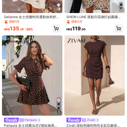
尺寸指南
不是你的尺碼？ Tell us
Selianne 女士优雅时尚通勤休闲舒适
SHEIN LUNE 斑點印花側打結圍裹下
迷人复古简约高端浪漫假日宽松V领
擺掛脖連衣裙
僅剩1件
僅剩2件
中长款印花连衣裙，泡泡袖，金色丝
配送到
Hong Kong China
135
119
带饰边
HK$
.20
-20%
HK$
.00
免運費(Orders ≥ HK$199.00)
​Est. Delivery:
8月13日 - 8月14日
Returns Accepted
安全支付 · 隱私保護
5.00
(8)
查看更多
偏小
尺碼標準
偏大
0%
100%
0%
精美高檔
(1)
不透
(1)
美麗
(1)
合身
(1)
品質好
(1)
5
l***t
顏色: 彩色 / 尺寸: M
Pariaura
Zivah
Bought
for
my
cousin
,
it
looks
beautiful
Pariaura 女士优雅法式V领短袖系腰
Zivah 深棕色隨性時尚女款亞麻抓皺