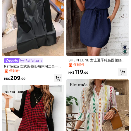
SHEIN LUNE 女士休闲优雅长袖连衣
Andrea Bello
裙 - 玫瑰花卉复古印花，高贵别致，
僅剩3件
Andrea Bello 女款浪漫波點三合一設
适合春、秋、冬三季派对及居家穿
計收腰A字洋裝，修身顯瘦優雅黑色夏
159
99
着。
HK$
.00
HK$
.00
季派對禮服
SHEIN LUNE 女士夏季纯色圆领腰带
Rafferiza
短袖休闲迷你连衣裙，插肩袖设计，
僅剩1件
Rafferiza 女式圆领长袖休闲二合一 A
休闲百搭
字型 PU 皮革连衣裙
僅剩1件
119
HK$
.00
209
HK$
.00