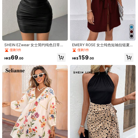
SHEIN EZwear 女士简约纯色日常黑
EMERY ROSE 女士纯色短袖拉链夏
色 PU 侧开衩吊带裙
季连衣裙 酒红色 女装
僅剩1件
僅剩1件
69
159
HK$
.00
HK$
.00
1/2
99
HK$
.00
女式全印花吊带迷你连衣裙 - 休闲夏季太阳裙、性感度
5.00
(
8
)
假沙滩裙、飘逸波西米亚风女式连衣裙、休闲夏季
女式服装
尺寸
:
US
Standard
4
(S)
6
(M)
8/10
(L)
12
(XL)
14
(XXL)