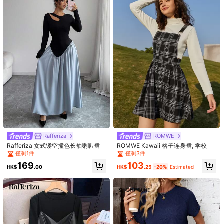
5.8K 追蹤者
4.87
看更多
5.8K 追蹤者
4.87
Hangfeng Clothing
c***b
正在瀏覽
5.8K 追蹤者
4.87
最近售出 72K
33K 再次購買
關注
所有商品
5.8K 追蹤者
4.87
您可能還喜歡
5.8K 追蹤者
4.87
推薦
內衣&睡衣
鞋子
服飾裝飾品
珠寶 & 手錶
運動 & 戶外
5.8K 追蹤者
4.87
Rafferiza
ROMWE
Rafferiza 女式镂空撞色长袖喇叭裙
ROMWE Kawaii 格子连身裙, 学校
僅剩1件
僅剩3件
5.8K 追蹤者
4.87
169
103
HK$
.00
HK$
.25
-20%
Estimated
5.8K 追蹤者
4.87
5.8K 追蹤者
4.87