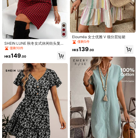
Blissora
Elavie
情人节露肩黑白蝴蝶结连衣裙，Fairy
Kuleshova 休闲度假西部海滩婚礼宾
core
客着装毕业早午餐女士连衣裙，优雅
159
79
HK$
.00
HK$
.00
波西米亚热带无肩带露背无袖棕色针
织迷你连衣裙派对
Elouméa 女士优雅 V 领分层短裙
僅剩5件
SHEIN LUNE 秋冬女式休闲街头复古
圣诞红黑千鸟格针织连衣裙，情人节
僅剩10件
139
HK$
.00
149
HK$
.00
2026春夏時尚：百搭迷你洋裝，適合
Anewsta
日常穿著、休閒、通勤、街頭風、復
僅剩2件
Anewsta 女士优雅蓝色蕾丝边及膝短
古、性感、露背等多種場合，黑白對