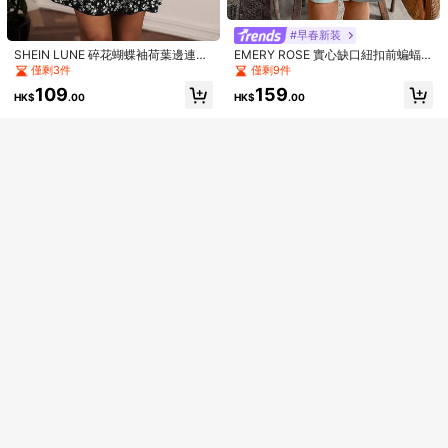
袖休闲连衣裙，适合春季、夏季、节
107
僅剩6件
比掛脖設計，滿版印花派對優雅約會
HK$
.82
-1%
Show similar in-stock items
查看全部
日和假日
裝
259
HK$
.38
-28%
Estimated
#早春新装
抱歉，商品已售罄
SHEIN LUNE 碎花蝴蝶袖荷葉邊連衣
EMERY ROSE 實心缺口紐扣前蝙蝠
裙
袖襯衫裙
僅剩3件
僅剩9件
售罄
109
159
HK$
.00
HK$
.00
5
女款休閒優雅黑色細肩帶方領無袖迷
你陽光洋裝，喇叭下擺設計，適合派
僅剩1件
EMERY ROSE 这款无袖A字连衣裙采
對穿著，夏季款
用纹理面料，腰部收褶设计，是夏季
92
僅剩1件
HK$
.88
-6%
度假和日常穿着的理想之选，也适合
109
作为新年服装、度假沙滩装。
HK$
.00
#法式度假連身裙
#法式度假連身裙
SHEIN PariChic 夏日约会/街头风绿
Breezaya 素色荷葉邊吊帶連衣裙