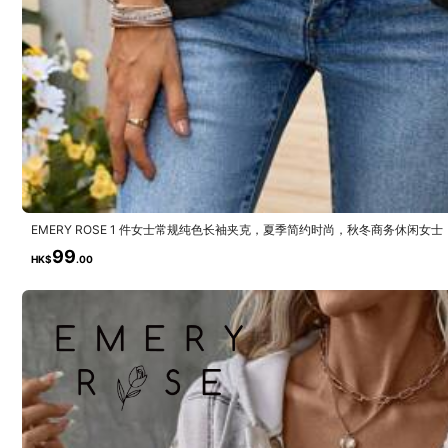
偏小
3%
會回購
(1)
好的布料
(6)
很棒的服務
(1)
EMERY ROSE 1 件女士常规纯色长袖夹克，夏季简约时尚，秋冬商务休闲女士
99
HK$
.00
v***a
送給媽媽穿起來很漂亮，媽媽很喜歡