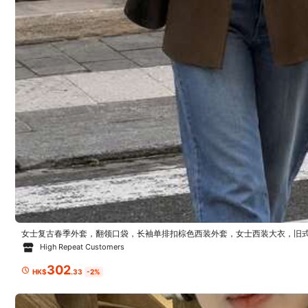
1M 追蹤者
4.91
您可能還喜歡
推薦
鞋子
內衣
1M 追蹤者
4.91
女士复古春季外套，翻领口袋，长袖单排扣棕色西装外套，女士西装大衣，旧
High Repeat Customers
1M 追蹤者
4.91
302
HK$
.33
-2%